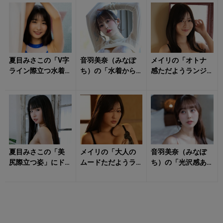
撃ち抜かれる！
夏目みさこの「V字
音羽美奈（みなぽ
メイリの「オトナ
ライン際立つ水着
ち）の「水着から
感ただようランジ
姿」がドキッとさ
飛び出すダイナマ
ェリー姿」に惹き
せる！
イトボディ」に心
寄せられる！
を持っていかれそ...
夏目みさこの「美
メイリの「大人の
音羽美奈（みなぽ
尻際立つ姿」にド
ムードただようラ
ち）の「光沢感あ
キドキが止まらな
ンジェリー姿」に
ふれるボディ」に
い！
気持ち昂る！
思わず見惚れる！