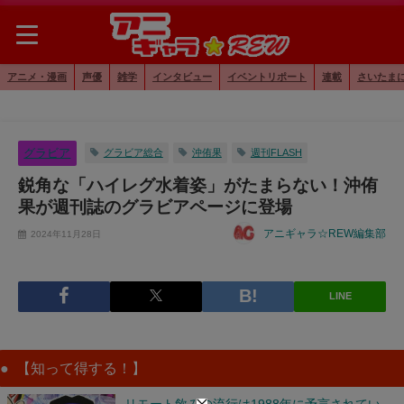
アニメ・漫画
声優
雑学
インタビュー
イベントリポート
連載
さいたま
グラビア
グラビア総合
沖侑果
週刊FLASH
鋭角な「ハイレグ水着姿」がたまらない！沖侑
果が週刊誌のグラビアページに登場
アニギャラ☆REW編集部
2024年11月28日
LINE
【知って得する！】
リモート飲みの流行は1988年に予言されてい