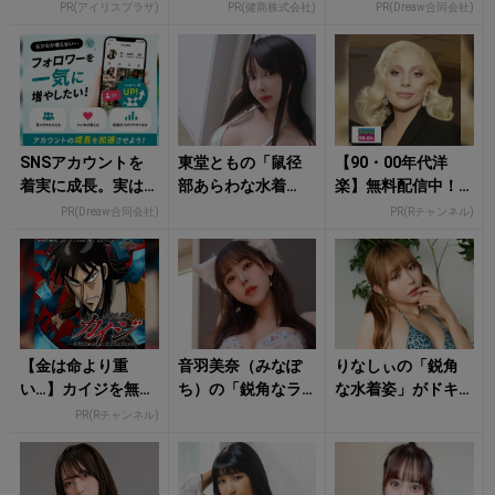
な睡眠をあなた
も余裕！980円で朝
みんなココ使って
PR(アイリスプラザ)
PR(健商株式会社)
PR(Dreaw合同会社)
に。
まで絶好調
ます。
SNSアカウントを
東堂ともの「鼠径
【90・00年代洋
着実に成長。実は
部あらわな水着
楽】無料配信中！R
みんなココ使って
姿」にクラっとく
チャンネルなら登
PR(Dreaw合同会社)
PR(Rチャンネル)
ます。
る！
録不要！
【金は命より重
音羽美奈（みなぽ
りなしぃの「鋭角
い…】カイジを無料
ち）の「鋭角なラ
な水着姿」がドキ
で見るならRチャン
イン際立つランジ
ッとさせる！
PR(Rチャンネル)
ネル▶︎
ェリー姿」にタジ
タジ！