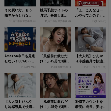
その買い方、もう
競馬予想サイトの
「え、こんなセー
限界かもしれな
真実、暴露しま
ルやってたの？」8
い。
す。
0％OFF以上が続々
PR(他力本願運営事務局)
PR(他力本願運営事務局)
PR(Amazon)
登場！Amazonの本
気が...
Amazon今日も見逃
「風俗前に飲むだ
【大人気】ひんや
せない！80%OFF以
け！」45分で3回戦
り冷感寝具で快適
上が続々登場
も余裕！1日31円で
な睡眠をあなた
PR(Amazon)
PR(健商株式会社)
PR(アイリスプラザ)
朝まで絶好調
に。
【大人気】ひんや
「風俗前に飲むだ
SNSアカウントを
り冷感寝具で快適
け！」45分で3回戦
着実に成長。実は