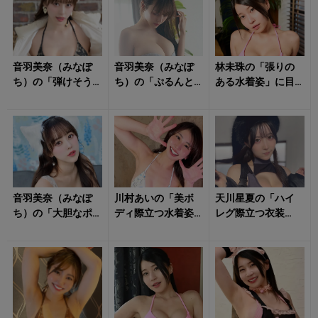
音羽美奈（みなぽ
音羽美奈（みなぽ
林未珠の「張りの
ち）の「弾けそう
ち）の「ぷるんと
ある水着姿」に目
な水着姿」にドキ
揺れそうな水着
を奪われる！
ドキが止まらな
姿」に心動かされ
い！
る！
音羽美奈（みなぽ
川村あいの「美ボ
天川星夏の「ハイ
ち）の「大胆なポ
ディ際立つ水着姿
レグ際立つ衣装
ージング」に心が
と笑顔」がハッピ
姿」がドキっとさ
踊る！
ーな気持ちにさせ
せる！
る！