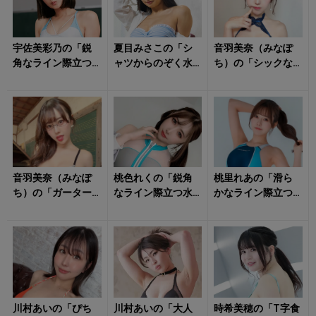
宇佐美彩乃の「鋭
夏目みさこの「シ
音羽美奈（みなぽ
角なライン際立つ
ャツからのぞく水
ち）の「シックな
水着姿」にハート
着姿」がたまらな
ランジェリー姿」
射抜かれる！
い！
に朝からキュンと
する！
音羽美奈（みなぽ
桃色れくの「鋭角
桃里れあの「滑ら
ち）の「ガーター
なライン際立つ水
かなライン際立つ
付きのランジェリ
着姿」が心をざわ
水着姿」にトキメ
ー姿」に想像を掻
つかせる！
キの連続！
き立てられる！
川村あいの「ぴち
川村あいの「大人
時希美穂の「T字食