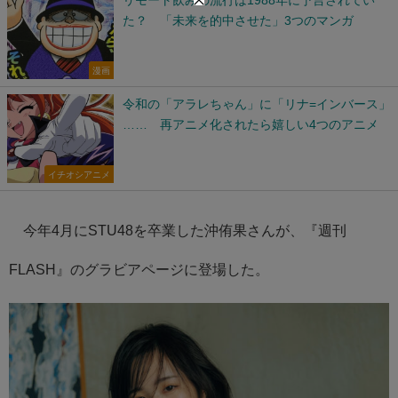
た？ 「未来を的中させた」3つのマンガ
漫画
令和の「アラレちゃん」に「リナ=インバース」
…… 再アニメ化されたら嬉しい4つのアニメ
イチオシアニメ
今年4月にSTU48を卒業した沖侑果さんが、『週刊
FLASH』のグラビアページに登場した。