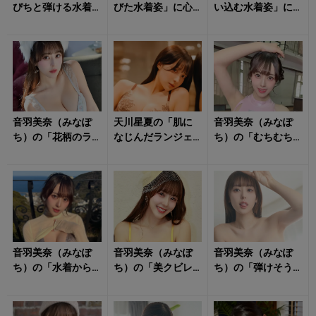
ぴちと弾ける水着
びた水着姿」に心
い込む水着姿」に
姿」に心がはず
奪われる！
抗えそうにない！
む！
音羽美奈（みなぽ
天川星夏の「肌に
音羽美奈（みなぽ
ち）の「花柄のラ
なじんだランジェ
ち）の「むちむち
ンジェリー姿」に
リー姿」がドキッ
レオタード姿」に
クラっとくる！
とさせる！
心揺さぶられる！
音羽美奈（みなぽ
音羽美奈（みなぽ
音羽美奈（みなぽ
ち）の「水着から
ち）の「美クビレ
ち）の「弾けそう
飛び出すフォル
際立つ水着姿」が
な水着姿」にトキ
ム」が視線を引き
眩しすぎる！
メキを隠せない！
寄せる！