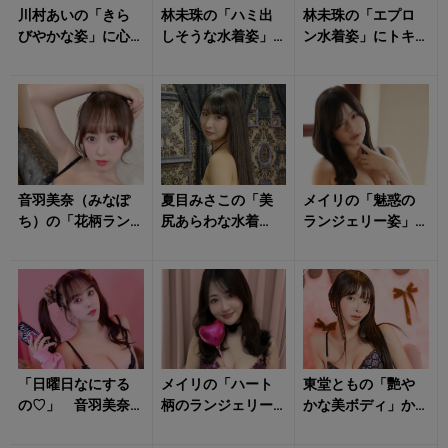
川村あいの「きら
林未珠の「ハミ出
林未珠の「エプロ
びやかな姿」に心
しそうな水着姿」
ン水着姿」にトキ
を持っていかれそ
に視線釘付け！
メキ暴走中！
う！
音羽美奈（みなぽ
夏目みさこの「美
メイリの「魅惑の
ち）の「花柄ラン
尻あらわな水着
ランジェリー姿」
ジェリー姿」にト
姿」にドキリ！
のトリコに！
キメキ！
「日曜日なにする
メイリの「ハート
東堂ともの「艷や
の♡」 音羽美奈
柄のランジェリー
かな美ボディ」か
（みなぽち）のラ
姿」にキュンとす
ら目が離せない！
ンジェリー姿に心
る！