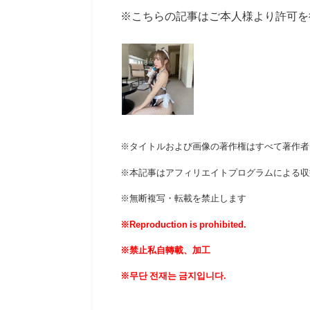
※こちらの記事はご本人様より許可を
※タイトルおよび画像の著作権はすべて著作者
※本記事はアフィリエイトプログラムによる収
※無断複写・転載を禁止します
※Reproduction is prohibited.
※禁止私自轉載、加工
※무단 전재는 금지입니다.