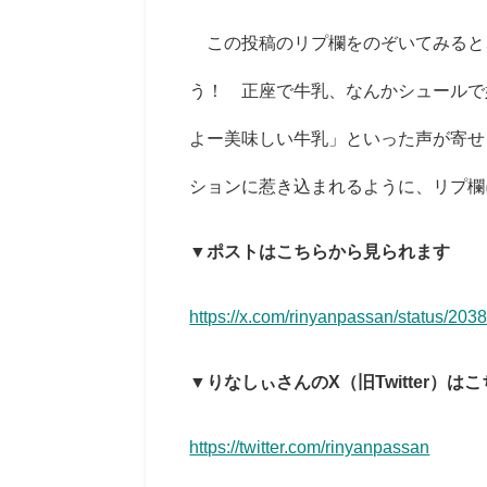
この投稿のリプ欄をのぞいてみると
う！ 正座で牛乳、なんかシュールで
よー美味しい牛乳」といった声が寄せ
ションに惹き込まれるように、リプ欄
▼ポストはこちらから見られます
https://x.com/rinyanpassan/status/2
▼りなしぃさんのX（旧Twitter）は
https://twitter.com/rinyanpassan