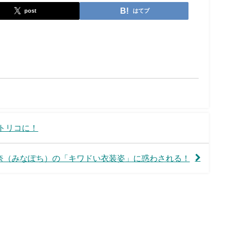
post
はてブ
トリコに！
奈（みなぽち）の「キワドい衣装姿」に惑わされる！