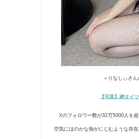
＜りなしぃさんのX
【写真】網タイ
Xのフォロワー数が32万5000人
空気にほのかな熱がにじむような存在