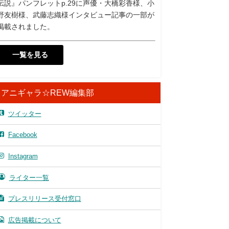
伝説』パンフレットp.29に声優・大橋彩香様、小
野友樹様、武藤志織様インタビュー記事の一部が
掲載されました。
一覧を見る
アニギャラ☆REW編集部
ツイッター
Facebook
Instagram
ライター一覧
プレスリリース受付窓口
広告掲載について