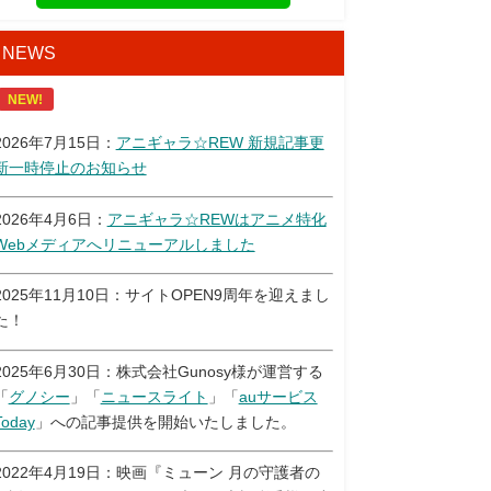
NEWS
NEW!
2026年7月15日：
アニギャラ☆REW 新規記事更
新一時停止のお知らせ
2026年4月6日：
アニギャラ☆REWはアニメ特化
Webメディアへリニューアルしました
2025年11月10日：サイトOPEN9周年を迎えまし
た！
2025年6月30日：株式会社Gunosy様が運営する
「
グノシー
」「
ニュースライト
」「
auサービス
Today
」への記事提供を開始いたしました。
2022年4月19日：映画『ミューン 月の守護者の