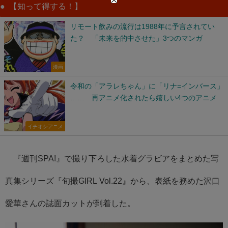
【知って得する！】
リモート飲みの流行は1988年に予言されてい
た？ 「未来を的中させた」3つのマンガ
漫画
令和の「アラレちゃん」に「リナ=インバース」
…… 再アニメ化されたら嬉しい4つのアニメ
イチオシアニメ
『週刊SPA!』で撮り下ろした水着グラビアをまとめた写
真集シリーズ『旬撮GIRL Vol.22』から、表紙を務めた沢口
愛華さんの誌面カットが到着した。