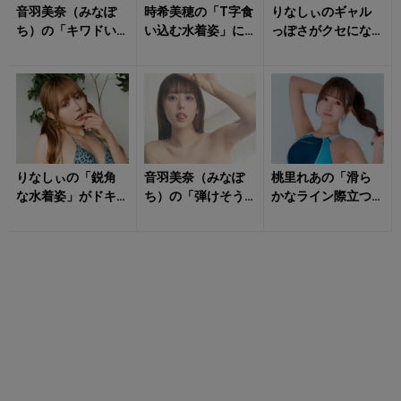
音羽美奈（みなぽ
時希美穂の「T字食
りなしぃのギャル
ち）の「キワドい
い込む水着姿」に
っぽさがクセにな
衣装姿」に惑わさ
抗えそうにない！
る「ランジェリー
れる！
姿」に陶酔する！
りなしぃの「鋭角
音羽美奈（みなぽ
桃里れあの「滑ら
な水着姿」がドキ
ち）の「弾けそう
かなライン際立つ
ッとさせる！
な水着姿」にトキ
水着姿」にトキメ
メキを隠せない！
キの連続！