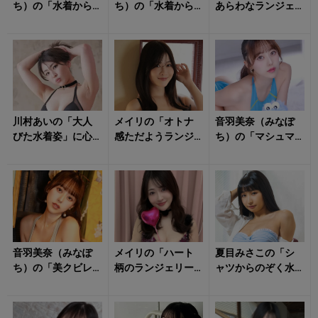
ち）の「水着から
ち）の「水着から
あらわなランジェ
飛び出すダイナマ
飛び出すフォル
リー姿」に心をく
イトボディ」に心
ム」が視線を引き
すぐられる！
を持っていかれそ...
寄せる！
川村あいの「大人
メイリの「オトナ
音羽美奈（みなぽ
びた水着姿」に心
感ただようランジ
ち）の「マシュマ
奪われる！
ェリー姿」に惹き
ロボディあらわな
寄せられる！
衣装姿」にドキド
キが止まらない！
音羽美奈（みなぽ
メイリの「ハート
夏目みさこの「シ
ち）の「美クビレ
柄のランジェリー
ャツからのぞく水
あらわなランジェ
姿」にキュンとす
着姿」がたまらな
リー姿」にもう夢
る！
い！
中！