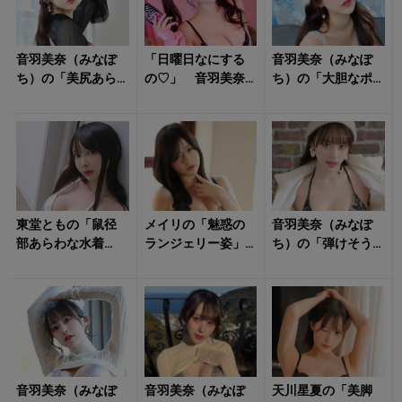
音羽美奈（みなぽ
「日曜日なにする
音羽美奈（みなぽ
ち）の「美尻あら
の♡」 音羽美奈
ち）の「大胆なポ
わな衣装姿」に視
（みなぽち）のラ
ージング」に心が
線釘付け！
ンジェリー姿に心
踊る！
撃ち抜かれる！
東堂ともの「鼠径
メイリの「魅惑の
音羽美奈（みなぽ
部あらわな水着
ランジェリー姿」
ち）の「弾けそう
姿」にクラっとく
のトリコに！
な水着姿」にドキ
る！
ドキが止まらな
い！
音羽美奈（みなぽ
音羽美奈（みなぽ
天川星夏の「美脚