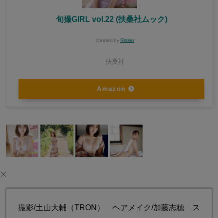
旬撮GIRL vol.22 (扶桑社ムック)
created by
Rinker
扶桑社
Amazon
撮影/土山大輔（TRON） ヘアメイク/加藤志穂 ス