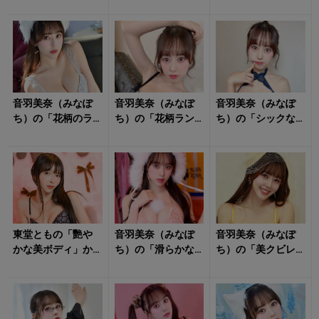
イン際立つランジ
リー姿」がドキッ
レオタード姿」に
ェリー姿」にタジ
とさせる！
心揺さぶられる！
タジ！
音羽美奈（みなぽ
音羽美奈（みなぽ
音羽美奈（みなぽ
ち）の「花柄のラ
ち）の「花柄ラン
ち）の「シックな
ンジェリー姿」に
ジェリー姿」にト
ランジェリー姿」
クラっとくる！
キメキ！
に朝からキュンと
する！
東堂ともの「艷や
音羽美奈（みなぽ
音羽美奈（みなぽ
かな美ボディ」か
ち）の「滑らかな
ち）の「美クビレ
ら目が離せない！
ライン」にタジタ
際立つ水着姿」が
ジ！
眩しすぎる！