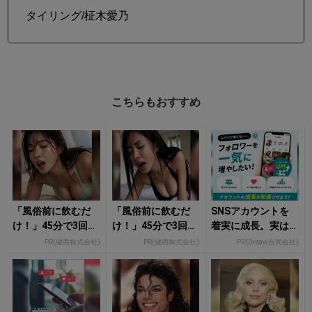
タイリング/柾木愛乃
こちらもおすすめ
「風俗前に飲むだ
「風俗前に飲むだ
SNSアカウントを
け！」45分で3回戦
け！」45分で3回戦
着実に成長。実は
も余裕！980円で朝
も余裕！1日31円で
みんなココ使って
PR(健商株式会社)
PR(健商株式会社)
PR(Dreaw合同会社)
まで絶好調
朝まで絶好調
ます。