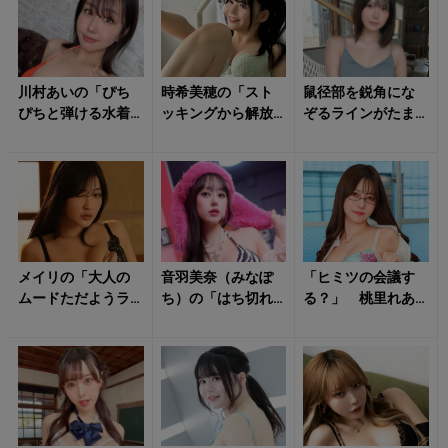
川村あいの「ぴち
時希美穂の「スト
鼠径部を鋭角にな
ぴちと弾ける水着
ッキングから解放
ぞるラインがたま
姿」に心がはず
された美脚」にた
らない！ けとる
む！
だただ見惚れる！
の「ランジェリー
姿」がドキドキさ...
メイリの「大人の
音羽美奈（みなぽ
「ヒミツの会議す
ムードただようラ
ち）の「はち切れ
る？」 桃里れあ
ンジェリー姿」に
そうなボディ」に
の「艷やかな姿」
気持ち昂る！
ドギマギする！
に悶絶不可避！