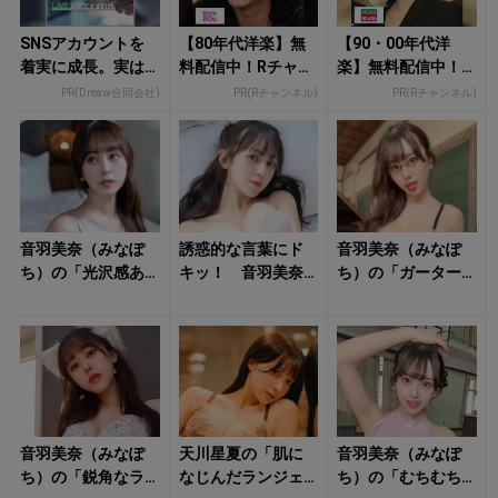
SNSアカウントを
【80年代洋楽】無
【90・00年代洋
着実に成長。実は
料配信中！Rチャン
楽】無料配信中！R
みんなココ使って
ネルなら登録不
チャンネルなら登
PR(Dreaw合同会社)
PR(Rチャンネル)
PR(Rチャンネル)
ます。
要！
録不要！
音羽美奈（みなぽ
誘惑的な言葉にド
音羽美奈（みなぽ
ち）の「光沢感あ
キッ！ 音羽美奈
ち）の「ガーター
ふれるボディ」に
（みなぽち）の
付きのランジェリ
思わず見惚れる！
「美ボディ際立つ
ー姿」に想像を掻
下着姿」にタジタ
き立てられる！
ジ
音羽美奈（みなぽ
天川星夏の「肌に
音羽美奈（みなぽ
ち）の「鋭角なラ
なじんだランジェ
ち）の「むちむち