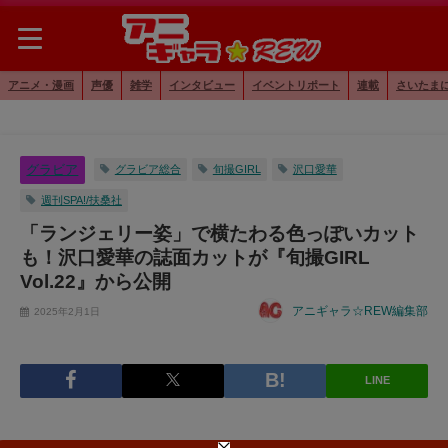
アニメ・漫画
声優
雑学
インタビュー
イベントリポート
連載
さいたま
グラビア
グラビア総合
旬撮GIRL
沢口愛華
週刊SPA!/扶桑社
「ランジェリー姿」で横たわる色っぽいカット
も！沢口愛華の誌面カットが『旬撮GIRL
Vol.22』から公開
アニギャラ☆REW編集部
2025年2月1日
LINE