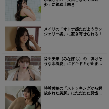
姿」に視線上向き！
メイリの「オトナ感ただようラン
ジェリー姿」に惹き寄せられる！
音羽美奈（みなぽち）の「弾けそ
うな水着姿」にドキドキが止まら
ない！
時希美穂の「ストッキングから解
放された美脚」にただただ見惚れ
る！