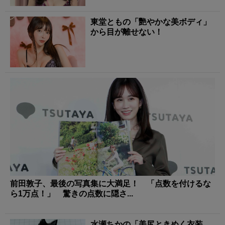
東堂ともの「艷やかな美ボディ」
から目が離せない！
前田敦子、最後の写真集に大満足！ 「点数を付けるな
ら1万点！」 驚きの点数に隠さ...
水瀬ちかの「美尻ときめく衣装