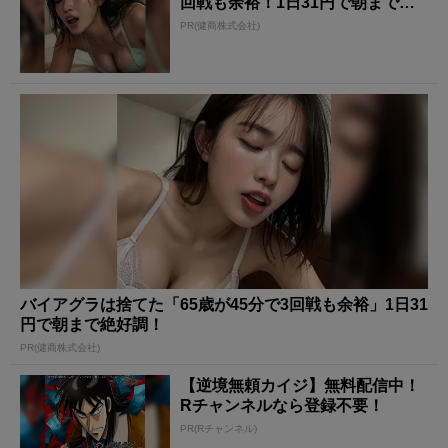
回戦も余裕！1日31円で朝まで絶
好調
PR(健商株式会社)
バイアグラは捨てた「65歳が45分で3回戦も余裕」1日31
円で朝まで絶好調！
PR(健商株式会社)
【逆境無頼カイジ】無料配信中！
Rチャンネルなら登録不要！
PR(Rチャンネル)