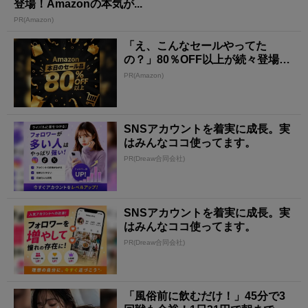
登場！Amazonの本気が...
PR(Amazon)
「え、こんなセールやってた
の？」80％OFF以上が続々登場！
Amazonの本気が...
PR(Amazon)
SNSアカウントを着実に成長。実
はみんなココ使ってます。
PR(Dreaw合同会社)
SNSアカウントを着実に成長。実
はみんなココ使ってます。
PR(Dreaw合同会社)
「風俗前に飲むだけ！」45分で3