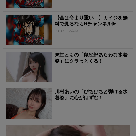
【金は命より重い…】カイジを無
料で見るならRチャンネル▶︎
PR(Rチャンネル)
東堂ともの「鼠径部あらわな水着
姿」にクラっとくる！
川村あいの「ぴちぴちと弾ける水
着姿」に心がはずむ！