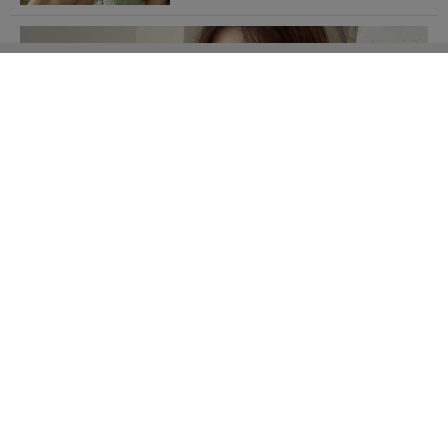
時希美穂の「弾けそうなビキニ姿」に戸惑いを隠せな
い！
音羽美奈（みなぽち）の「鋭角な
ライン際立つランジェリー姿」に
タジタジ！
メイリの「引き締まったTバック