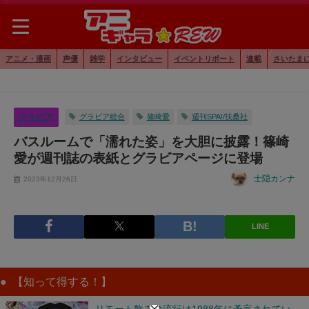
アニメ・漫画
声優
雑学
インタビュー
イベントリポート
連載
さいたま
グラビア
グラビア総合
篠崎愛
週刊SPA!/扶桑社
バスルームで「濡れた姿」を大胆に披露！篠崎
愛が週刊誌の表紙とグラビアページに登場
士隠カンナ
2023年12月26日
LINE
【知って得する！】
リモート飲みの流行は1988年に予言されてい