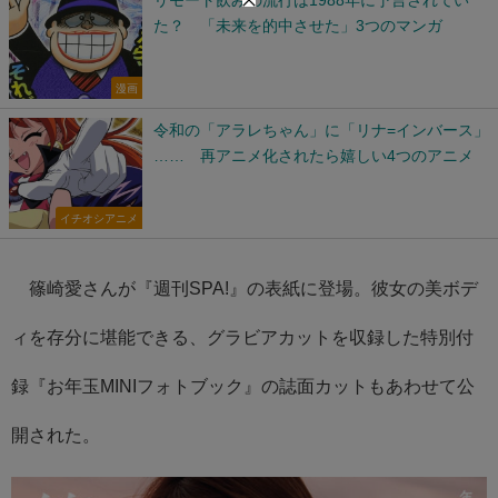
た？ 「未来を的中させた」3つのマンガ
漫画
令和の「アラレちゃん」に「リナ=インバース」
…… 再アニメ化されたら嬉しい4つのアニメ
イチオシアニメ
篠崎愛さんが『週刊SPA!』の表紙に登場。彼女の美ボデ
ィを存分に堪能できる、グラビアカットを収録した特別付
録『お年玉MINIフォトブック』の誌面カットもあわせて公
開された。