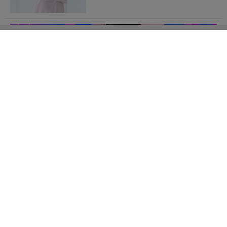
桃色れくの「たわわな衣装姿」に心が動かされる！
川村あいの「ぴちぴちと弾ける水
着姿」に心がはずむ！