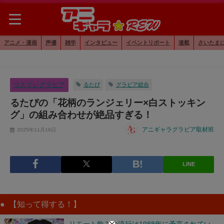
アニメ・漫画
声優
雑学
インタビュー
イベントリポート
連載
さいたま
コスプレグラビア
るたぴ
グラビア総合
るたぴの「花柄のランジェリー×白ストッキン
グ」の組み合わせが絶品すぎる！
アニギャラグラビア取材班
2025年11月19日
LINE
【知って得する！】
リモート飲みの流行は1988年に予言されてい