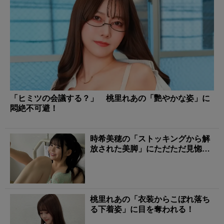
「ヒミツの会議する？」 桃里れあの「艷やかな姿」に
悶絶不可避！
時希美穂の「ストッキングから解
放された美脚」にただただ見惚れ
る！
桃里れあの「衣装からこぼれ落ち
る下着姿」に目を奪われる！