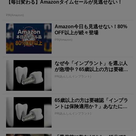
【毎日変わる】Amazonタイムセールが見逃せない！
PR(Amazon)
Amazon今日も見逃せない！80%
OFF以上が続々登場
PR(Amazon)
なぜ今「インプラント」を選ぶ人
が急増中？65歳以上の方は要確
認。抜けた歯の放置は...
PR(あんしんインプラント)
65歳以上の方は要確認「インプラ
ントは保険適用か？」あなたに沿
った治療法や費用を...
PR(あんしんインプラント)