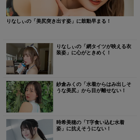
りなしぃの「美尻突き出す姿」に鼓動早まる！
りなしぃの「網タイツが映える衣
装姿」に心がときめく！
紗倉みくの「水着からはみ出しそ
うな美尻」から目が離せない！
時希美穂の「T字食い込む水着
姿」に抗えそうにない！