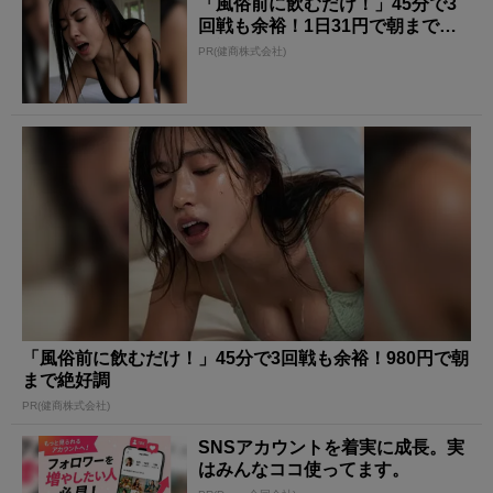
「風俗前に飲むだけ！」45分で3
回戦も余裕！1日31円で朝まで絶
好調
PR(健商株式会社)
「風俗前に飲むだけ！」45分で3回戦も余裕！980円で朝
まで絶好調
PR(健商株式会社)
SNSアカウントを着実に成長。実
はみんなココ使ってます。