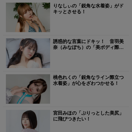
りなしぃの「鋭角な水着姿」がド
キッとさせる！
誘惑的な言葉にドキッ！ 音羽美
奈（みなぽち）の「美ボディ際立
つ下着姿」にタジタジ
桃色れくの「鋭角なライン際立つ
水着姿」が心をざわつかせる！
宮田みほの「ぷりっとした美尻」
に飛びつきたい！