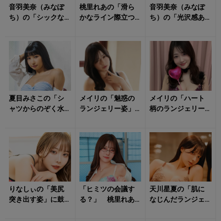
音羽美奈（みなぽ
桃里れあの「滑ら
音羽美奈（みなぽ
ち）の「シックな
かなライン際立つ
ち）の「光沢感あ
ランジェリー姿」
水着姿」にトキメ
ふれるボディ」に
に朝からキュンと
キの連続！
思わず見惚れる！
する！
夏目みさこの「シ
メイリの「魅惑の
メイリの「ハート
ャツからのぞく水
ランジェリー姿」
柄のランジェリー
着姿」がたまらな
のトリコに！
姿」にキュンとす
い！
る！
りなしぃの「美尻
「ヒミツの会議す
天川星夏の「肌に
突き出す姿」に鼓
る？」 桃里れあ
なじんだランジェ
動早まる！
の「艷やかな姿」
リー姿」がドキッ
に悶絶不可避！
とさせる！