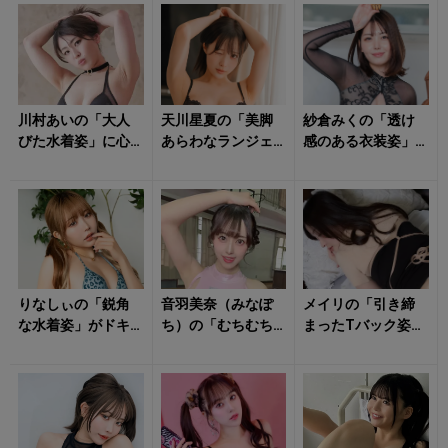
川村あいの「大人
天川星夏の「美脚
紗倉みくの「透け
びた水着姿」に心
あらわなランジェ
感のある衣装姿」
奪われる！
リー姿」に心をく
にクラっとくる！
すぐられる！
りなしぃの「鋭角
音羽美奈（みなぽ
メイリの「引き締
な水着姿」がドキ
ち）の「むちむち
まったTバック姿」
ッとさせる！
レオタード姿」に
に視線釘付け！
心揺さぶられる！