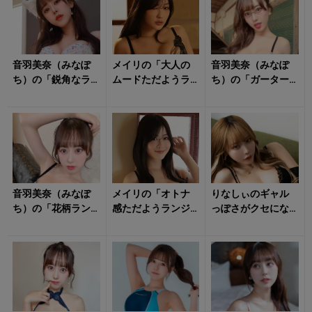
音羽美奈（みなぽ
メイリの「大人の
音羽美奈（みなぽ
ち）の「鋭角なラ
ムードただようラ
ち）の「ガーター
イン際立つランジ
ンジェリー姿」に
付きのランジェリ
ェリー姿」にタジ
気持ち昂る！
ー姿」に想像を掻
タジ！
き立てられる！
音羽美奈（みなぽ
メイリの「オトナ
りなしぃのギャル
ち）の「花柄ラン
感ただようランジ
っぽさがクセにな
ジェリー姿」にト
ェリー姿」に惹き
る「ランジェリー
キメキ！
寄せられる！
姿」に陶酔する！