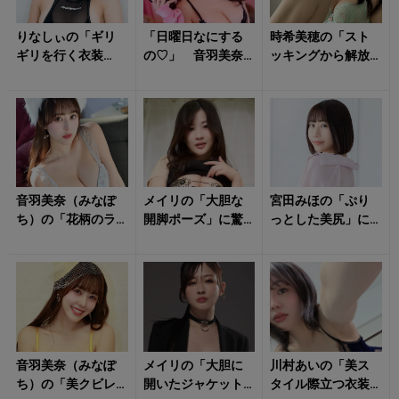
りなしぃの「ギリ
「日曜日なにする
時希美穂の「スト
ギリを行く衣装
の♡」 音羽美奈
ッキングから解放
姿」にドキドキ！
（みなぽち）のラ
された美脚」にた
ンジェリー姿に心
だただ見惚れる！
撃ち抜かれる！
音羽美奈（みなぽ
メイリの「大胆な
宮田みほの「ぷり
ち）の「花柄のラ
開脚ポーズ」に驚
っとした美尻」に
ンジェリー姿」に
きを隠せない！
飛びつきたい！
クラっとくる！
音羽美奈（みなぽ
メイリの「大胆に
川村あいの「美ス
ち）の「美クビレ
開いたジャケット
タイル際立つ衣装