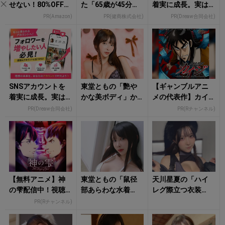
せない！80%OFF以
た「65歳が45分で3
着実に成長。実は
上が続々登場
回戦も余裕」1日31
みんなココ使って
PR(Amazon)
PR(健商株式会社)
PR(Dreaw合同会社)
円で朝まで絶好
ます。
調！
SNSアカウントを
東堂ともの「艷や
【ギャンブルアニ
着実に成長。実は
かな美ボディ」か
メの代表作】カイ
みんなココ使って
ら目が離せない！
ジが完全無料で見
PR(Dreaw合同会社)
PR(Rチャンネル)
ます。
れる！
【無料アニメ】神
東堂ともの「鼠径
天川星夏の「ハイ
の雫配信中！視聴
部あらわな水着
レグ際立つ衣装
で楽天ポイント貯
姿」にクラっとく
姿」がドキっとさ
PR(Rチャンネル)
まる
る！
せる！