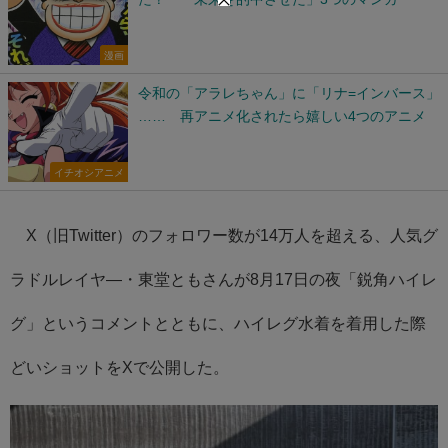
漫画
令和の「アラレちゃん」に「リナ=インバース」
…… 再アニメ化されたら嬉しい4つのアニメ
イチオシアニメ
X（旧Twitter）のフォロワー数が14万人を超える、人気グ
ラドルレイヤ―・東堂ともさんが8月17日の夜「鋭角ハイレ
グ」というコメントとともに、ハイレグ水着を着用した際
どいショットをXで公開した。