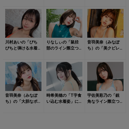
際立つ水着姿」が
姿」に視線を絡め
姿」にもう夢中！
眩しすぎる！
取られる！
川村あいの「ぴち
りなしぃの「鼠径
音羽美奈（みなぽ
ぴちと弾ける水着
部のライン際立つ
ち）の「美クビレ
姿」に心がはず
水着姿」がドキッ
あらわなランジェ
む！
とさせる！
リー姿」にもう夢
中！
音羽美奈（みなぽ
時希美穂の「T字食
宇佐美彩乃の「鋭
ち）の「大胆なポ
い込む水着姿」に
角なライン際立つ
ージング」に心が
抗えそうにない！
水着姿」にハート
踊る！
射抜かれる！