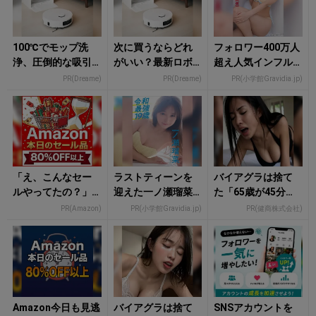
100℃でモップ洗
次に買うならどれ
フォロワー400万人
浄、圧倒的な吸引
がいい？最新ロボ
超え人気インフル
力…今注目のロボッ
ット掃除機はこん
エンサーねおがさ
PR(Dreame)
PR(Dreame)
PR(小学館Gravidia.jp)
ト掃除機
なに進化した
らけ出す
「え、こんなセー
ラストティーンを
バイアグラは捨て
ルやってたの？」8
迎えた一ノ瀬瑠菜
た「65歳が45分で3
0％OFF以上が続々
がオトナの魅力を
回戦も余裕」980円
PR(Amazon)
PR(小学館Gravidia.jp)
PR(健商株式会社)
登場！Amazonの本
増していく
で朝まで絶好調！
気が...
Amazon今日も見逃
バイアグラは捨て
SNSアカウントを