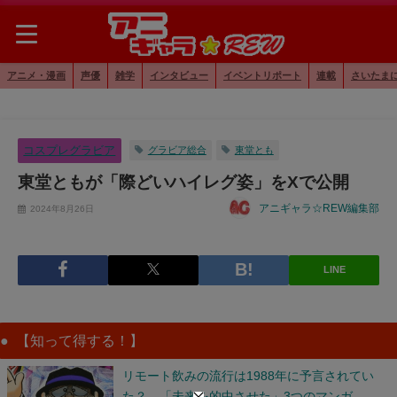
アニメ・漫画
声優
雑学
インタビュー
イベントリポート
連載
さいたま
コスプレグラビア
グラビア総合
東堂とも
東堂ともが「際どいハイレグ姿」をXで公開
アニギャラ☆REW編集部
2024年8月26日
LINE
【知って得する！】
リモート飲みの流行は1988年に予言されてい
た？ 「未来を的中させた」3つのマンガ