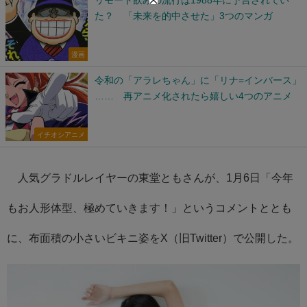
た？ 「未来を的中させた」3つのマンガ
漫画
令和の「アラレちゃん」に「リナ=インバース」
…… 再アニメ化されたら嬉しい4つのアニメ
イチオシアニメ
人気グラドルレイヤーの東堂ともさんが、1月6日「今年
もお人形体型、極めていきます！」というコメントととも
に、布面積の小さいビキニ姿をX（旧Twitter）で公開した。