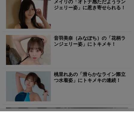
メイリの「オトナ感ただようラン
ジェリー姿」に惹き寄せられる！
音羽美奈（みなぽち）の「花柄ラ
ンジェリー姿」にトキメキ！
桃里れあの「滑らかなライン際立
つ水着姿」にトキメキの連続！