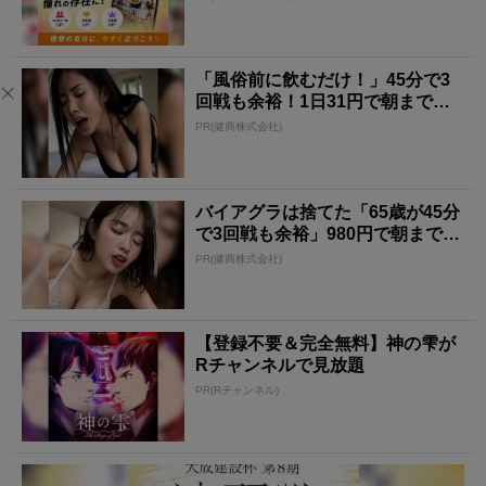
「風俗前に飲むだけ！」45分で3
回戦も余裕！1日31円で朝まで絶
好調
PR(健商株式会社)
バイアグラは捨てた「65歳が45分
で3回戦も余裕」980円で朝まで絶
好調！
PR(健商株式会社)
【登録不要＆完全無料】神の雫が
Rチャンネルで見放題
PR(Rチャンネル)