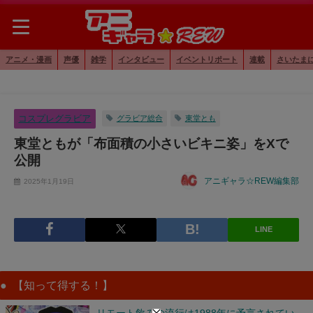
アニメ・漫画
声優
雑学
インタビュー
イベントリポート
連載
さいたま
コスプレグラビア
グラビア総合
東堂とも
東堂ともが「布面積の小さいビキニ姿」をXで
公開
アニギャラ☆REW編集部
2025年1月19日
LINE
【知って得する！】
リモート飲みの流行は1988年に予言されてい