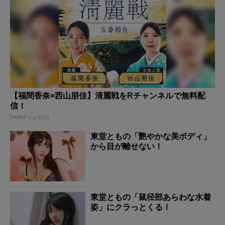
【福間香奈×西山朋佳】清麗戦をRチャンネルで無料配
信！
PR(Rチャンネル)
東堂ともの「艷やかな美ボディ」
から目が離せない！
東堂ともの「鼠径部あらわな水着
姿」にクラっとくる！