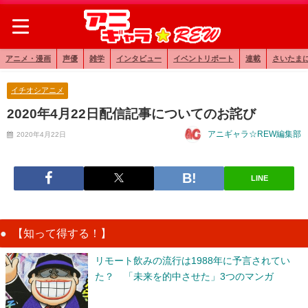
アニメ・漫画
声優
雑学
インタビュー
イベントリポート
連載
さいたま
イチオシアニメ
2020年4月22日配信記事についてのお詫び
アニギャラ☆REW編集部
2020年4月22日
LINE
【知って得する！】
リモート飲みの流行は1988年に予言されてい
た？ 「未来を的中させた」3つのマンガ