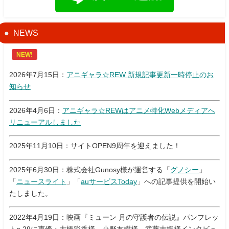
NEWS
NEW!
2026年7月15日：
アニギャラ☆REW 新規記事更新一時停止のお
知らせ
2026年4月6日：
アニギャラ☆REWはアニメ特化Webメディアへ
リニューアルしました
2025年11月10日：サイトOPEN9周年を迎えました！
2025年6月30日：株式会社Gunosy様が運営する「
グノシー
」
「
ニュースライト
」「
auサービスToday
」への記事提供を開始い
たしました。
2022年4月19日：映画『ミューン 月の守護者の伝説』パンフレッ
トp.29に声優・大橋彩香様、小野友樹様、武藤志織様インタビュ