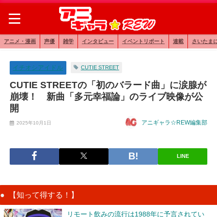
アニメ・漫画
声優
雑学
インタビュー
イベントリポート
連載
さいたま
イチオシアイドル
CUTIE STREET
CUTIE STREETの「初のバラード曲」に涙腺が
崩壊！ 新曲「多元幸福論」のライブ映像が公
開
アニギャラ☆REW編集部
2025年10月1日
LINE
【知って得する！】
リモート飲みの流行は1988年に予言されてい