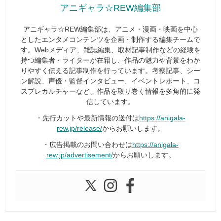
アニギャラ☆REW編集部
アニギャラ☆REW編集部は、アニメ・漫画・映画を中心
としたエンタメコンテンツを企画・制作する編集チームで
す。Webメディア、雑誌編集、取材記事制作などの経験を
持つ編集者・ライターが在籍し、作品の魅力や背景をわか
りやすく伝える記事制作を行っています。考察記事、シー
ン解説、声優・監督インタビュー、イベントレポート、コ
スプレカルチャーなど、作品を取り巻く情報を多角的に発
信しています。
・先行カットや最新情報の送付は
https://anigala-
rew.jp/release/
からお願いします。
・広告掲載のお問い合わせは
https://anigala-
rew.jp/advertisement/
からお願いします。