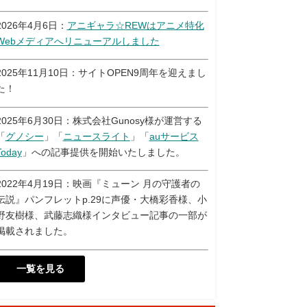
2026年4月6日：
アニギャラ☆REWはアニメ特化
Webメディアへリニューアルしました
2025年11月10日：サイトOPEN9周年を迎えまし
た！
2025年6月30日：株式会社Gunosy様が運営する
「
グノシー
」「
ニュースライト
」「
auサービス
Today
」への記事提供を開始いたしました。
2022年4月19日：映画『ミューン 月の守護者の
伝説』パンフレットp.29に声優・大橋彩香様、小
野友樹様、武藤志織様インタビュー記事の一部が
掲載されました。
一覧を見る