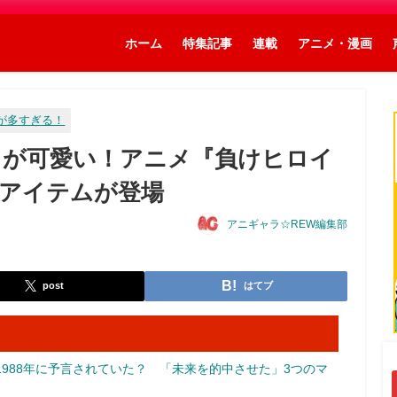
ホーム
特集記事
連載
アニメ・漫画
が多すぎる！
ラが可愛い！アニメ『負けヒロイ
アイテムが登場
アニギャラ☆REW編集部
post
はてブ
988年に予言されていた？ 「未来を的中させた」3つのマ