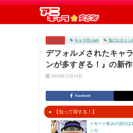
ニュース
キャラ印.com
負けヒロイン
デフォルメされたキャ
ンが多すぎる！』の新作
2024年12月10日
Facebook
【知って得する！】
リモート飲みの流行は1
ンガ