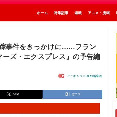
ホーム
特集記事
連載
アニメ・漫画
踪事件をきっかけに……フラン
『マーズ・エクスプレス』の予告編
アニギャラ☆REW編集部
post
はてブ