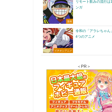
リモート飲みの流行は1
ンガ
漫画
令和の「アラレちゃん
4つのアニメ
イチオシアニメ
＜PR＞