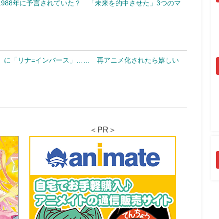
988年に予言されていた？ 「未来を的中させた」3つのマ
」に「リナ=インバース」…… 再アニメ化されたら嬉しい
＜PR＞