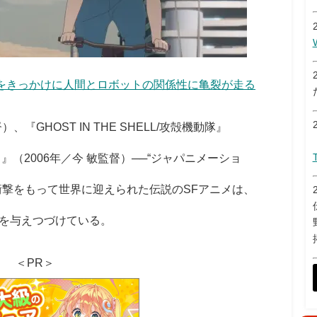
をきっかけに人間とロボットの関係性に亀裂が走る
『GHOST IN THE SHELL/攻殻機動隊』
』（2006年／今 敏監督）──“ジャパニメーショ
衝撃をもって世界に迎えられた伝説のSFアニメは、
を与えつづけている。
＜PR＞