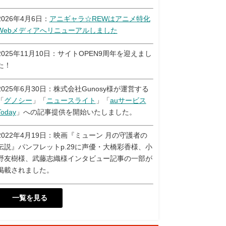
2026年4月6日：
アニギャラ☆REWはアニメ特化
Webメディアへリニューアルしました
2025年11月10日：サイトOPEN9周年を迎えまし
た！
2025年6月30日：株式会社Gunosy様が運営する
「
グノシー
」「
ニュースライト
」「
auサービス
Today
」への記事提供を開始いたしました。
2022年4月19日：映画『ミューン 月の守護者の
伝説』パンフレットp.29に声優・大橋彩香様、小
野友樹様、武藤志織様インタビュー記事の一部が
掲載されました。
一覧を見る