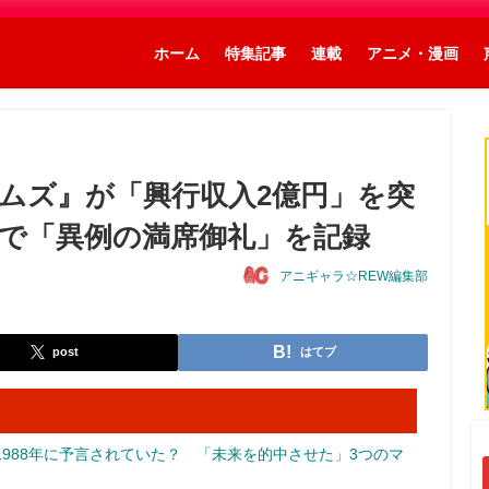
ホーム
特集記事
連載
アニメ・漫画
ムズ』が「興行収入2億円」を突
で「異例の満席御礼」を記録
アニギャラ☆REW編集部
post
はてブ
988年に予言されていた？ 「未来を的中させた」3つのマ