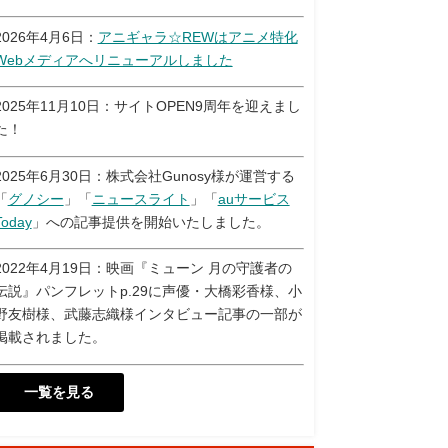
2026年4月6日：
アニギャラ☆REWはアニメ特化
Webメディアへリニューアルしました
2025年11月10日：サイトOPEN9周年を迎えまし
た！
2025年6月30日：株式会社Gunosy様が運営する
「
グノシー
」「
ニュースライト
」「
auサービス
Today
」への記事提供を開始いたしました。
2022年4月19日：映画『ミューン 月の守護者の
伝説』パンフレットp.29に声優・大橋彩香様、小
野友樹様、武藤志織様インタビュー記事の一部が
掲載されました。
一覧を見る