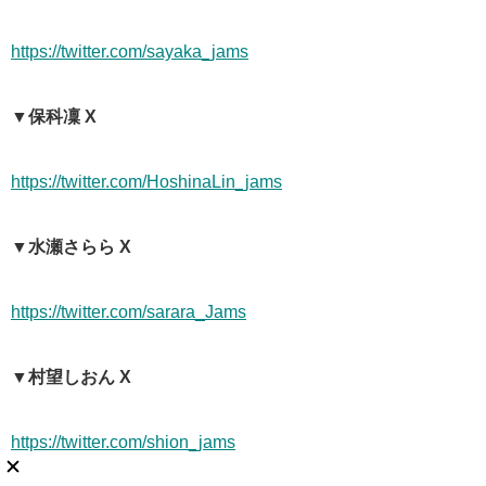
https://twitter.com/sayaka_jams
▼保科凜 X
https://twitter.com/HoshinaLin_jams
▼水瀬さらら X
https://twitter.com/sarara_Jams
▼村望しおん X
https://twitter.com/shion_jams