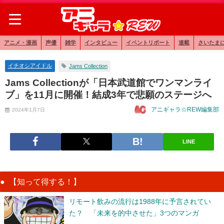
アニメ・漫画
声優
雑学
インタビュー
イベントリポート
連載
さいたま
イチオシアイドル
Jams Collection
Jams Collectionが「日本武道館でワンマンライ
ブ」を11月に開催！結成3年で悲願のステージへ
アニギャラ☆REW編集部
2024年1月7日
LINE
【知って得する！】
リモート飲みの流行は1988年に予言されてい
た？ 「未来を的中させた」3つのマンガ