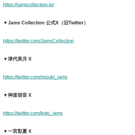
https://jamscollection.jp/
▼Jams Collection 公式X（旧Twitter）
https://twitter.com/JamsCollection
▼津代美月 X
https://twitter.com/mizuki_jams
▼神楽胡音 X
https://twitter.com/koto_jams
▼一宮彩夏 X