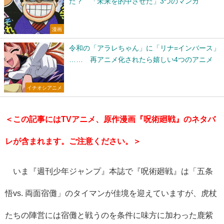
た？ 「未来を的中させた」3つのマンガ
漫画
令和の「アラレちゃん」に「リナ=インバース」
…… 再アニメ化されたら嬉しい4つのアニメ
イチオシアニメ
＜この記事にはTVアニメ、原作漫画『呪術廻戦』のネタバ
レが含まれます。ご注意ください。＞
いま『週刊少年ジャンプ』本誌で『呪術廻戦』は「五条
悟vs. 両面宿儺」のタイマンが佳境を迎えていますが、虎杖
たちの陣営には宿儺と戦うのを条件に味方に加わった鹿紫