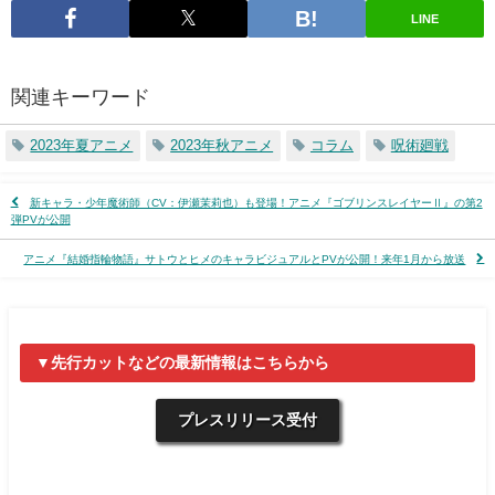
LINE
関連キーワード
2023年夏アニメ
2023年秋アニメ
コラム
呪術廻戦
新キャラ・少年魔術師（CV：伊瀬茉莉也）も登場！アニメ『ゴブリンスレイヤーⅡ』の第2
弾PVが公開
アニメ『結婚指輪物語』サトウとヒメのキャラビジュアルとPVが公開！来年1月から放送
▼先行カットなどの最新情報はこちらから
プレスリリース受付