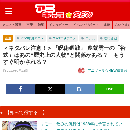
アニメ・漫画
声優
雑学
インタビュー
イベントリポート
連載
さいたま
漫画
2023年夏アニメ
2023年秋アニメ
コラム
呪術廻戦
＜ネタバレ注意！＞『呪術廻戦』 鹿紫雲一の「術
式」はあの“歴史上の人物”と関係がある？ もう
すぐ明かされる？
アニギャラ☆REW編集部
2023年9月22日
LINE
【知って得する！】
リモート飲みの流行は1988年に予言されてい