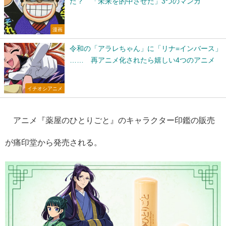
た？ 「未来を的中させた」3つのマンガ
漫画
令和の「アラレちゃん」に「リナ=インバース」
…… 再アニメ化されたら嬉しい4つのアニメ
イチオシアニメ
アニメ『薬屋のひとりごと』のキャラクター印鑑の販売
が痛印堂から発売される。