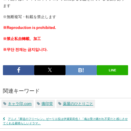
ます
※無断複写・転載を禁止します
※Reproduction is prohibited.
※禁止私自轉載、加工
※무단 전재는 금지입니다.
LINE
関連キーワード
キャラ印.com
痛印堂
薬屋のひとりごと
アニメ『葬送のフリーレン』ゼーリエ役は伊瀬茉莉也！「魂は受け継がれ不変だと感じさせ
てくれる素晴らしいドラマ」