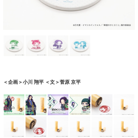
＜企画＞小川 翔平 ＜文＞菅原 京平