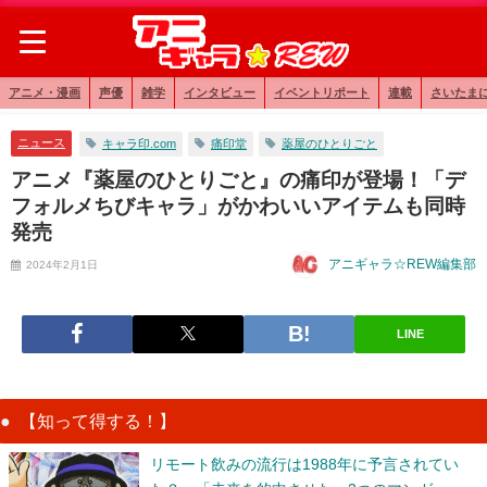
アニメ・漫画
声優
雑学
インタビュー
イベントリポート
連載
さいたま
ニュース
キャラ印.com
痛印堂
薬屋のひとりごと
アニメ『薬屋のひとりごと』の痛印が登場！「デ
フォルメちびキャラ」がかわいいアイテムも同時
発売
アニギャラ☆REW編集部
2024年2月1日
LINE
【知って得する！】
リモート飲みの流行は1988年に予言されてい