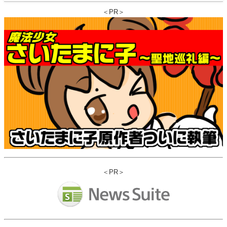
＜PR＞
＜PR＞