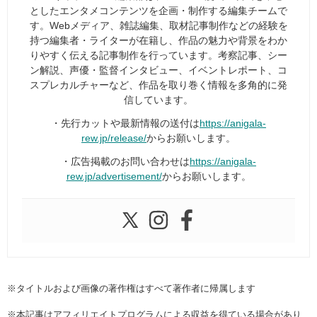
としたエンタメコンテンツを企画・制作する編集チームで
す。Webメディア、雑誌編集、取材記事制作などの経験を
持つ編集者・ライターが在籍し、作品の魅力や背景をわか
りやすく伝える記事制作を行っています。考察記事、シー
ン解説、声優・監督インタビュー、イベントレポート、コ
スプレカルチャーなど、作品を取り巻く情報を多角的に発
信しています。
・先行カットや最新情報の送付は
https://anigala-
rew.jp/release/
からお願いします。
・広告掲載のお問い合わせは
https://anigala-
rew.jp/advertisement/
からお願いします。
※タイトルおよび画像の著作権はすべて著作者に帰属します
※本記事はアフィリエイトプログラムによる収益を得ている場合があり