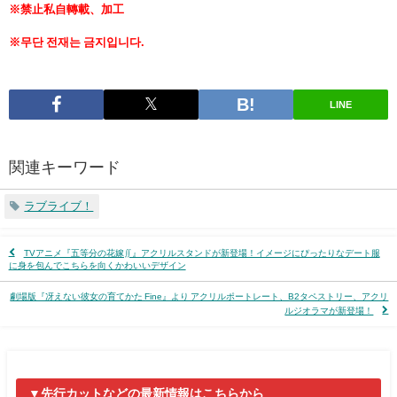
※禁止私自轉載、加工
※무단 전재는 금지입니다.
LINE
関連キーワード
ラブライブ！
TVアニメ『五等分の花嫁∬』アクリルスタンドが新登場！イメージにぴったりなデート服
に身を包んでこちらを向くかわいいデザイン
劇場版『冴えない彼女の育てかた Fine』より アクリルポートレート、B2タペストリー、アクリ
ルジオラマが新登場！
▼先行カットなどの最新情報はこちらから