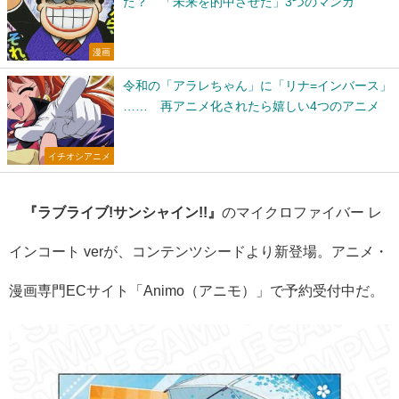
た？ 「未来を的中させた」3つのマンガ
漫画
令和の「アラレちゃん」に「リナ=インバース」
…… 再アニメ化されたら嬉しい4つのアニメ
イチオシアニメ
『ラブライブ!サンシャイン!!』
のマイクロファイバー レ
インコート verが、コンテンツシードより新登場。アニメ・
漫画専門ECサイト「Animo（アニモ）」で予約受付中だ。