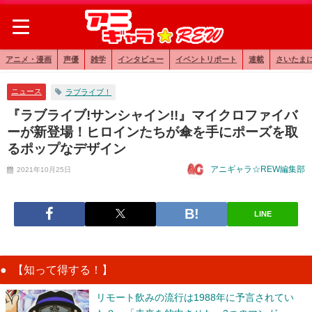
アニメ・漫画
声優
雑学
インタビュー
イベントリポート
連載
さいたま
ニュース
ラブライブ！
『ラブライブ!サンシャイン!!』マイクロファイバ
ーが新登場！ヒロインたちが傘を手にポーズを取
るポップなデザイン
アニギャラ☆REW編集部
2021年10月25日
LINE
【知って得する！】
リモート飲みの流行は1988年に予言されてい