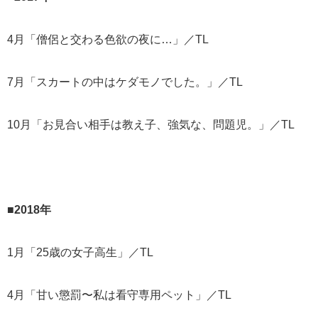
4月「僧侶と交わる色欲の夜に…」／TL
7月「スカートの中はケダモノでした。」／TL
10月「お見合い相手は教え子、強気な、問題児。」／TL
■2018年
1月「25歳の女子高生」／TL
4月「甘い懲罰〜私は看守専用ペット」／TL