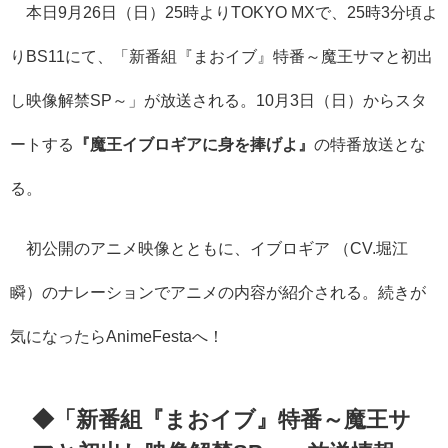
本日9月26日（日）​25時より
TOKYO MXで、25時3分頃よ
りBS11にて、「新番組『まおイブ』特番～魔王サマと初出
し映像解禁SP～」が放送される。10月3日（日）からスタ
ートする
『魔王イブロギアに身を捧げよ』
の特番放送とな
る。
初公開のアニメ映像とともに、イブロギア （CV.堀江
瞬）のナレーションでアニメの内容が紹介される。続きが
気になったらAnimeFestaへ！
​​◆「新番組『まおイブ』特番～魔王サ