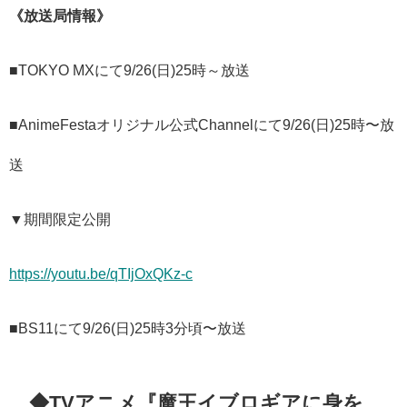
《放送局情報》
■TOKYO MXにて9/26(日)25時～放送
■AnimeFestaオリジナル公式Channelにて9/26(日)25時〜放
送
▼期間限定公開
https://youtu.be/qTIjOxQKz-c
■BS11にて9/26(日)25時3分頃〜放送
◆​TVアニメ『魔王イブロギアに身を