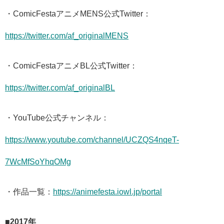
・ComicFestaアニメMENS公式Twitter：
https://twitter.com/af_originalMENS
・ComicFestaアニメBL公式Twitter：
https://twitter.com/af_originalBL
・YouTube公式チャンネル：
https://www.youtube.com/channel/UCZQS4nqeT-
7WcMfSoYhqOMg
・作品一覧：
https://animefesta.iowl.jp/portal
■2017年