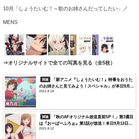
10月「しょうたいむ！～歌のお姉さんだってしたい」／
MENS
⇒オリジナルサイトで全ての写真を見る（全5枚）
「新アニメ『しょうたいむ！』特番をおうた
関連
のお姉さんと見てみよう！スペシャル」が本日9月
2021.9.19
19日25時から放送！
「秋のAFオリジナル放送直前SP！」第3週目
関連
は『おーばーふろぉ』第1話が放送！本日9月12日25
2021.9.12
時から