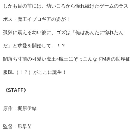
しかも目の前には、幼いころから憧れ続けたゲームのラス
ボス・魔王イブロギアの姿が！
孤独に震える幼い彼に、ゴズは「俺はあんたに惚れたん
だ」と求愛を開始して…！？
闇落ち寸前の可愛い魔王×魔王にぞっこんなドM男の世界征
服BL（！？）がここに誕生！
《STAFF》
原作：梶原伊緒
監督：凪早苗