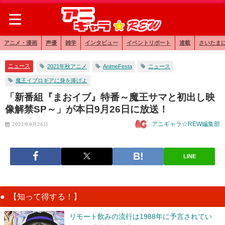
アニメ・漫画
声優
雑学
インタビュー
イベントリポート
連載
さいたま
ニュース
2021年秋アニメ
​AnimeFesta
ニュース
魔王イブロギアに身を捧げよ
「新番組『まおイブ』特番～魔王サマと初出し映
像解禁SP～」が本日9月26日に放送！
アニギャラ☆REW編集部
2021年9月26日
LINE
【知って得する！】
リモート飲みの流行は1988年に予言されてい