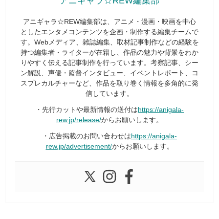
アニギャラ☆REW編集部
アニギャラ☆REW編集部は、アニメ・漫画・映画を中心
としたエンタメコンテンツを企画・制作する編集チームで
す。Webメディア、雑誌編集、取材記事制作などの経験を
持つ編集者・ライターが在籍し、作品の魅力や背景をわか
りやすく伝える記事制作を行っています。考察記事、シー
ン解説、声優・監督インタビュー、イベントレポート、コ
スプレカルチャーなど、作品を取り巻く情報を多角的に発
信しています。
・先行カットや最新情報の送付は
https://anigala-
rew.jp/release/
からお願いします。
・広告掲載のお問い合わせは
https://anigala-
rew.jp/advertisement/
からお願いします。