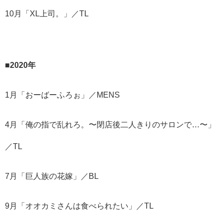
10月「XL上司。」／TL
■2020年
1月「おーばーふろぉ」／MENS
4月「俺の指で乱れろ。〜閉店後二人きりのサロンで…〜」
／TL
7月「巨人族の花嫁」／BL
9月「オオカミさんは食べられたい」／TL