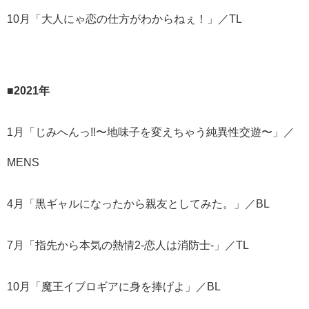
10月「大人にゃ恋の仕方がわからねぇ！」／TL
■2021年
1月「じみへんっ‼️〜地味子を変えちゃう純異性交遊〜」／
MENS
4月「黒ギャルになったから親友としてみた。」／BL
7月「指先から本気の熱情2-恋人は消防士-」／TL
10月「魔王イブロギアに身を捧げよ」／BL