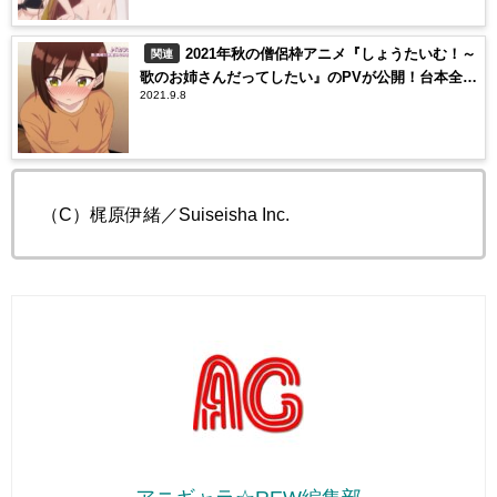
​​2021年秋の僧侶枠アニメ『​しょうたいむ！～
関連
歌のお姉さんだってしたい』のPVが公開！台本全員
2021.9.8
プレゼントキャンペーンも実施
（C）梶原伊緒／Suiseisha Inc.