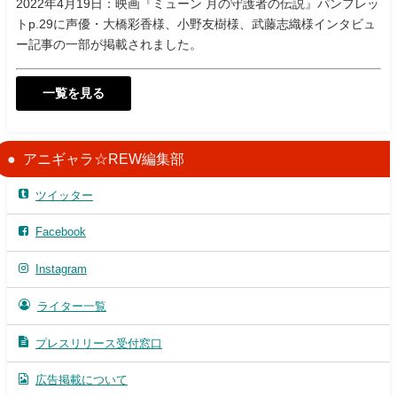
2022年4月19日：映画『ミューン 月の守護者の伝説』パンフレッ
トp.29に声優・大橋彩香様、小野友樹様、武藤志織様インタビュ
ー記事の一部が掲載されました。
一覧を見る
アニギャラ☆REW編集部
ツイッター
Facebook
Instagram
ライター一覧
プレスリリース受付窓口
広告掲載について