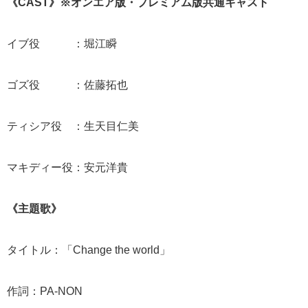
《CAST》※オンエア版・プレミアム版共通キャスト
イブ役 ：堀江瞬
ゴズ役 ：佐藤拓也
ティシア役 ：生天目仁美
マキディー役：安元洋貴
《主題歌》
タイトル：「Change the world」
作詞：PA-NON