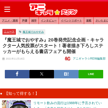
アニメ・漫画
声優
雑学
インタビュー
イベントリポート
連載
さいたま
ニュース
魔王城でおやすみ
『魔王城でおやすみ』20巻発売記念企画・キャラ
クター人気投票がスタート！著者描き下ろしステ
ッカーがもらえる書店フェアも開催
アニギャラ☆REW編集部
2021年11月18日
LINE
【知って得する！】
リモート飲みの流行は1988年に予言されてい