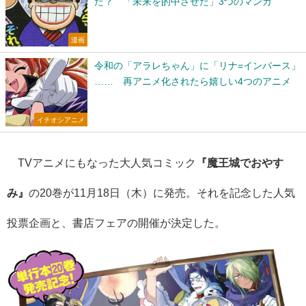
た？ 「未来を的中させた」3つのマンガ
漫画
令和の「アラレちゃん」に「リナ=インバース」
…… 再アニメ化されたら嬉しい4つのアニメ
イチオシアニメ
TVアニメにもなった大人気コミック
『魔王城でおやす
み』
の20巻が11月18日（木）に発売。それを記念した人気
投票企画と、書店フェアの開催が決定した。