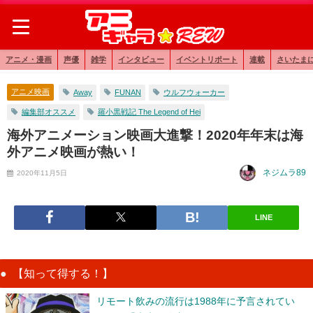
アニメ・漫画
声優
雑学
インタビュー
イベントリポート
連載
さいたま
アニメ映画
Away
FUNAN
ウルフウォーカー
編集部オススメ
羅小黒戦記 The Legend of Hei
海外アニメーション映画大進撃！2020年年末は海
外アニメ映画が熱い！
ネジムラ89
2020年11月5日
LINE
【知って得する！】
リモート飲みの流行は1988年に予言されてい