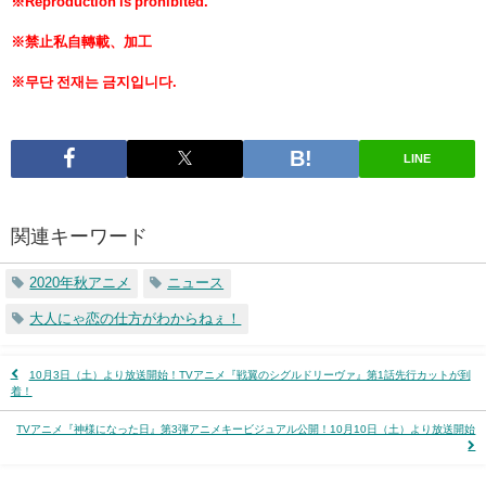
※Reproduction is prohibited.
※禁止私自轉載、加工
※무단 전재는 금지입니다.
LINE
関連キーワード
2020年秋アニメ
ニュース
大人にゃ恋の仕方がわからねぇ！
10月3日（土）より放送開始！TVアニメ『戦翼のシグルドリーヴァ』第1話先行カットが到
着！
TVアニメ『神様になった日』第3弾アニメキービジュアル公開！10月10日（土）より放送開始