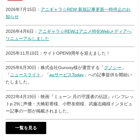
2026年7月15日：
アニギャラ☆REW 新規記事更新一時停止のお
知らせ
2026年4月6日：
アニギャラ☆REWはアニメ特化Webメディアへ
リニューアルしました
2025年11月10日：サイトOPEN9周年を迎えました！
2025年6月30日：株式会社Gunosy様が運営する「
グノシー
」
「
ニュースライト
」「
auサービスToday
」への記事提供を開始い
たしました。
2022年4月19日：映画『ミューン 月の守護者の伝説』パンフレッ
トp.29に声優・大橋彩香様、小野友樹様、武藤志織様インタビュ
ー記事の一部が掲載されました。
一覧を見る