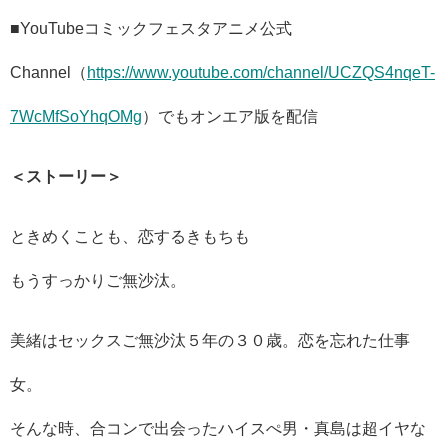
■YouTubeコミックフェスタアニメ公式
Channel（
https://www.youtube.com/channel/UCZQS4nqeT-
7WcMfSoYhqOMg
）でもオンエア版を配信
＜ストーリー＞
ときめくことも、恋するきもちも
もうすっかりご無沙汰。
美緒はセックスご無沙汰５年の３０歳。恋を忘れた仕事
女。
そんな時、合コンで出会ったハイスぺ男・真島は超イヤな