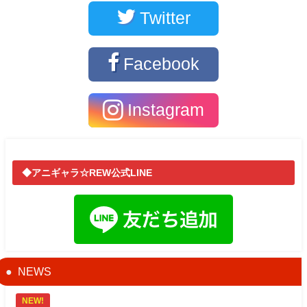
Twitter
Facebook
Instagram
◆アニギャラ☆REW公式LINE
NEWS
NEW!