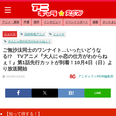
アニメ・漫画
声優
雑学
インタビュー
イベントリポート
連載
さいたま
ニュース
2020年秋アニメ
ニュース
大人にゃ恋の仕方がわからねぇ！
ご無沙汰同士のワンナイト…いったいどうな
る!? TVアニメ『大人にゃ恋の仕方がわからね
ぇ！』第1話先行カットが到着！10月4日（日）よ
り放送開始
アニギャラ☆REW編集部
2020年10月4日
LINE
【知って得する！】