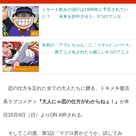
リモート飲みの流行は1988年に予言されてい
た？ 「未来を的中させた」3つのマンガ
漫画
令和の「アラレちゃん」に「リナ=インバース」
…… 再アニメ化されたら嬉しい4つのアニメ
イチオシアニメ
恋の仕方を忘れた全ての大人たちに贈る、トキメキ復活
系ラブコメディ
『大人にゃ恋の仕方がわからねぇ！』
が本
日10月4日（日）よりON AIRされる。
そしてこの度、第1話「マグロ君かどうか、試してみ