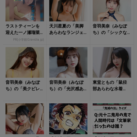
ラストティーンを
天川星夏の「美脚
音羽美奈（みなぽ
迎えた一ノ瀬瑠菜
あらわなランジェ
ち）の「シックな
がオトナの魅力を
リー姿」に心をく
ランジェリー姿」
PR(小学館Gravidia.jp)
増していく
すぐられる！
に朝からキュンと
する！
音羽美奈（みなぽ
音羽美奈（みなぽ
東堂ともの「鼠径
ち）の「美クビレ
ち）の「光沢感あ
部あらわな水着
際立つ水着姿」が
ふれるボディ」に
姿」にクラっとく
眩しすぎる！
思わず見惚れる！
る！