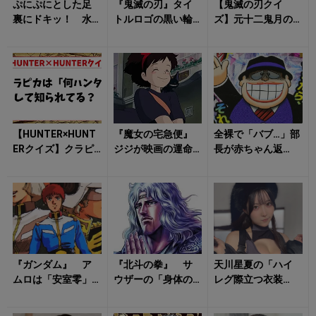
ぷにぷにとした足
『鬼滅の刃』タイ
【鬼滅の刃クイ
裏にドキッ！ 水
トルロゴの黒い輪
ズ】元十二鬼月の
湊まり花の「ラン
は何を示す？ 黒
鬼で人間時代は
ジェリー姿」に心
刀とヒノカミ神楽
「文筆家」だった
が踊る
に残る「日の呼...
のは誰？
【HUNTER×HUNT
『魔女の宅急便』
全裸で「バブ…」部
ERクイズ】クラピ
ジジが映画の運命
長が赤ちゃん返
カは「何ハンタ
を変えた？ 先輩
り 『笑ゥせぇる
ー」として知られ
魔女の街、ジブリ
すまん』第1話がヤ
てる？
転機の裏話
バすぎる！ 今...
『ガンダム』 ア
『北斗の拳』 サ
天川星夏の「ハイ
ムロは「安室零」
ウザーの「身体の
レグ際立つ衣装
主人公のカタカ
謎」を最初に見抜
姿」がドキっとさ
ナ名は当時タブ
いたのはトキだっ
せる！