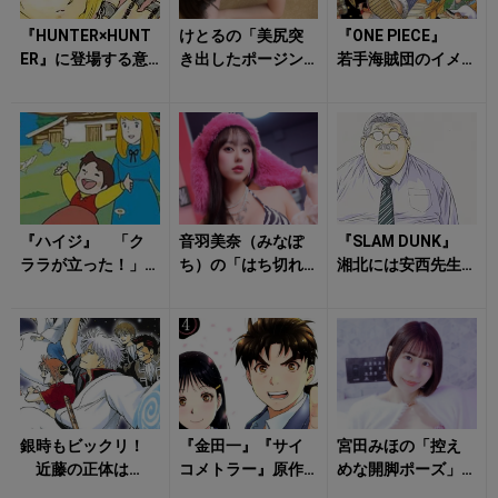
『HUNTER×HUNT
けとるの「美尻突
『ONE PIECE』
ER』に登場する意
き出したポージン
若手海賊団のイメ
外な有名人 「大
グ」が視線を自然
ージ崩壊？ 10代
好きなアイドルネ
と引き寄せる！
から90歳まで！
タ」や...
麦わ...
『ハイジ』 「ク
音羽美奈（みなぽ
『SLAM DUNK』
ララが立った！」
ち）の「はち切れ
湘北には安西先生
名シーンに隠され
そうなボディ」に
以外に「顧問」が
た真実 実は「あ
ドギマギする！
いた！ 翔陽の
の人」の前でもう...
「謎のベ...
銀時もビックリ！
『金田一』『サイ
宮田みほの「控え
近藤の正体は
コメトラー』原作
めな開脚ポーズ」
「マダオ」……？
者は同一人物だっ
に目のやり場が……