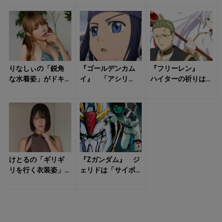
『銀魂』は「シリ
た！ 驚きの「7つ
アス時代劇」にな...
の顔」を持つ...
りなしぃの「鋭角
『ゴールデンカム
『フリーレン』
な水着姿」がドキ
イ』 「アシリ
ハイターの祈りは
ッとさせる！
パ」という名前の
「無駄」だった？
本当の意味、知っ
聖典に隠された
てますか？ 「物
真実と魔族の起源...
語...
けとるの「ギリギ
『Zガンダム』 ジ
リを行く衣装姿」
ェリドは「サイボ
に視線が自然と流
ーグに改造」され
れる！
る予定だった？
モビルスーツに...