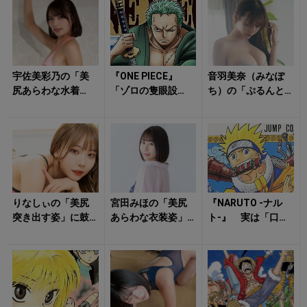
ー？ テレビ界の
た！ 優しさの裏...
「...
宇佐美彩乃の「美
『ONE PIECE』
音羽美奈（みなぽ
尻あらわな水着
「ゾロの隻眼設
ち）の「ぷるんと
姿」にハート射抜
定」は連載初期か
揺れそうな水着
かれる！
ら決まっていた!?
姿」に心動かされ
左目に...
る！
りなしぃの「美尻
宮田みほの「美尻
『NARUTO -ナル
突き出す姿」に鼓
あらわな衣装姿」
ト-』 実は「口
動早まる！
に心が弾む！
癖」が重要な要素
だった！ 「ナル
トの言い回...