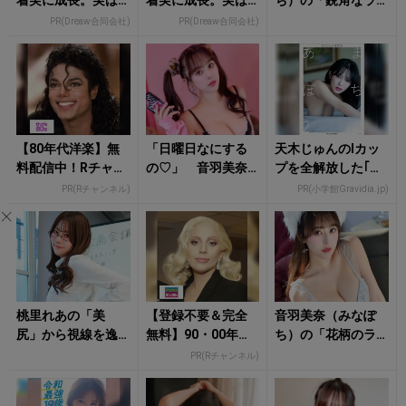
着実に成長。実は
着実に成長。実は
ち）の「鋭角なラ
みんなココ使って
みんなココ使って
イン際立つランジ
PR(Dreaw合同会社)
PR(Dreaw合同会社)
ます。
ます。
ェリー姿」にタジ
タジ！
【80年代洋楽】無
「日曜日なにする
天木じゅんのIカッ
料配信中！Rチャン
の♡」 音羽美奈
プを全解放した｢バ
ネルなら登録不
（みなぽち）のラ
ストトップの限界
PR(Rチャンネル)
PR(小学館Gravidia.jp)
要！
ンジェリー姿に心
表現｣
撃ち抜かれる！
桃里れあの「美
【登録不要＆完全
音羽美奈（みなぽ
尻」から視線を逸
無料】90・00年代
ち）の「花柄のラ
らせない！
洋楽がRチャンネル
ンジェリー姿」に
PR(Rチャンネル)
で見放題
クラっとくる！