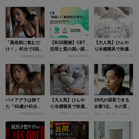
「風俗前に飲むだ
【8/25開催】CBT
【大人気】ひんや
け！」45分で3回戦
活用と質の高い探
り冷感寝具で快適
も余裕！1日31円で
究学習で変わる！
な睡眠をあなた
PR(健商株式会社)
PR(COMPASS)
PR(アイリスプラザ)
朝まで絶好調
次期学習指導要領
に。
を見据えた...
バイアグラは捨て
【大人気】ひんや
20代が成長できる
た「65歳が45分で3
り冷感寝具で快適
企業1位。その育て
回戦も余裕」1日31
な睡眠をあなた
方
PR(健商株式会社)
PR(アイリスプラザ)
PR(シンプレクス・ホールディングス)
円で朝まで絶好
に。
調！