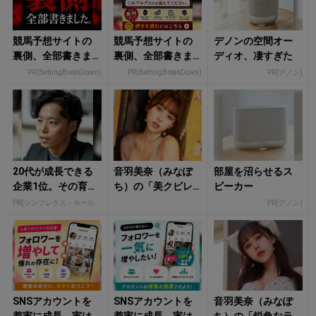
競馬予想サイトの
競馬予想サイトの
デノンの空間オー
裏側、全部書きま
裏側、全部書きま
ディオ、凄すぎた
した。
した。
PR(BettingBreakDown)
PR(BettingBreakDown)
PR(デノン)
20代が成長できる
音羽美奈（みなぽ
部屋を沼らせるス
企業1位。その育て
ち）の「美クビレ
ピーカー
方
あらわなランジェ
PR(シンプレクス・ホールディングス)
PR(デノン)
リー姿」にもう夢
中！
SNSアカウントを
SNSアカウントを
音羽美奈（みなぽ