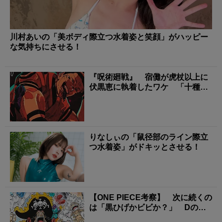
川村あいの「美ボディ際立つ水着姿と笑顔」がハッピー
な気持ちにさせる！
『呪術廻戦』 宿儺が虎杖以上に
伏黒恵に執着したワケ 「十種影
法術」に隠された最強...
りなしぃの「鼠径部のライン際立
つ水着姿」がドキッとさせる！
【ONE PIECE考察】 次に続くの
は「黒ひげかビビか？」 Dの一
族が続々と世...