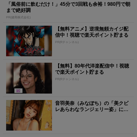
「風俗前に飲むだけ！」45分で3回戦も余裕！980円で朝
まで絶好調
PR(健商株式会社)
【無料アニメ】逆境無頼カイジ配
信中！視聴で楽天ポイント貯まる
PR(Rチャンネル)
【無料】80年代洋楽配信中！視聴
で楽天ポイント貯まる
PR(Rチャンネル)
音羽美奈（みなぽち）の「美クビ
レあらわなランジェリー姿」にも
う夢中！