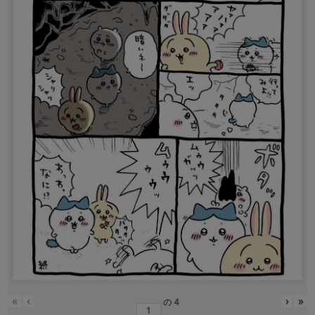
«
‹
›
»
の
4