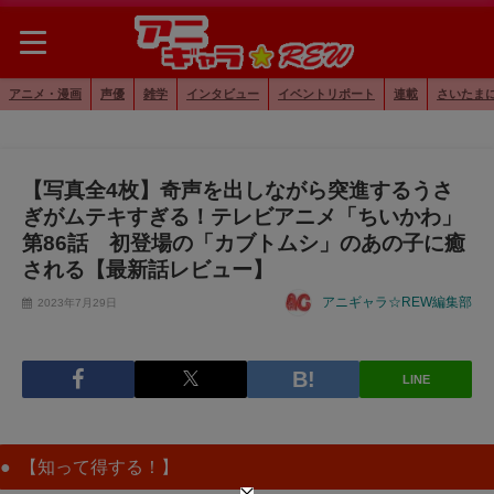
アニメ・漫画
声優
雑学
インタビュー
イベントリポート
連載
さいたま
【写真全4枚】奇声を出しながら突進するうさ
ぎがムテキすぎる！テレビアニメ「ちいかわ」
第86話 初登場の「カブトムシ」のあの子に癒
される【最新話レビュー】
アニギャラ☆REW編集部
2023年7月29日
LINE
【知って得する！】