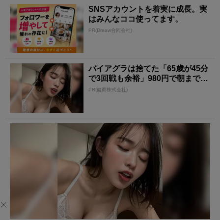
SNSアカウントを着実に成長。実
はみんなココ使ってます。
PR(Dreaw合同会社)
バイアグラは捨てた「65歳が45分
で3回戦も余裕」980円で朝まで絶
好調！
PR(健商株式会社)