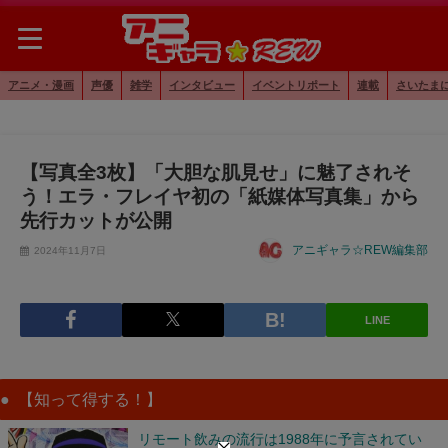
アニメ・漫画
声優
雑学
インタビュー
イベントリポート
連載
さいたま
【写真全3枚】「大胆な肌見せ」に魅了されそ
う！エラ・フレイヤ初の「紙媒体写真集」から
先行カットが公開
アニギャラ☆REW編集部
2024年11月7日
LINE
【知って得する！】
リモート飲みの流行は1988年に予言されてい