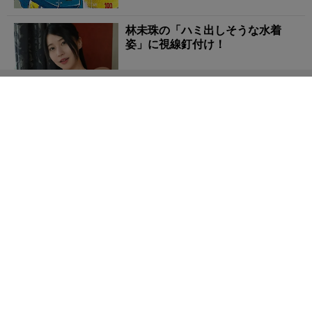
林未珠の「ハミ出しそうな水着
姿」に視線釘付け！
【鬼滅の刃クイズ】「毬」を投げて攻撃する鬼の名前
は？
【HUNTER×HUNTERクイズ】ネ