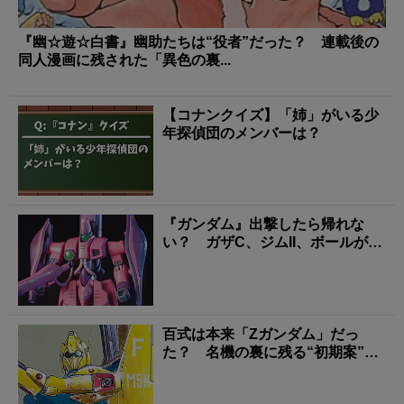
『幽☆遊☆白書』幽助たちは“役者”だった？ 連載後の
同人漫画に残された「異色の裏...
【コナンクイズ】「姉」がいる少
年探偵団のメンバーは？
『ガンダム』出撃したら帰れな
い？ ガザC、ジムII、ボールが背
負った「量産機の現...
百式は本来「Zガンダム」だっ
た？ 名機の裏に残る“初期案”の
行方