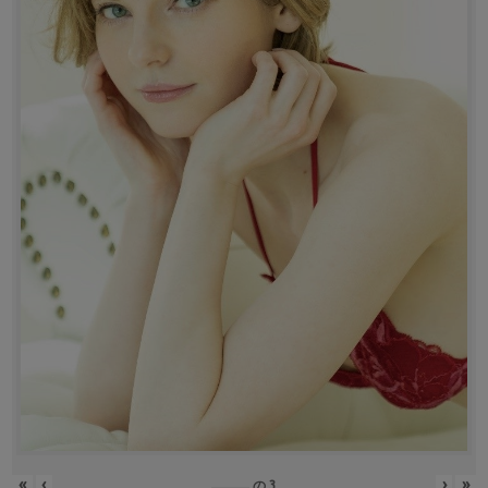
«
‹
›
»
の
3