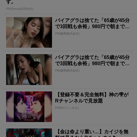
す。
PR(Dreaw合同会社)
バイアグラは捨てた「65歳が45分
で3回戦も余裕」980円で朝まで絶
好調！
PR(健商株式会社)
バイアグラは捨てた「65歳が45分
で3回戦も余裕」980円で朝まで絶
好調！
PR(健商株式会社)
【登録不要＆完全無料】神の雫が
Rチャンネルで見放題
PR(Rチャンネル)
【金は命より重い…】カイジを無