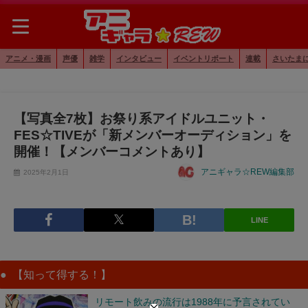
アニメ・漫画
声優
雑学
インタビュー
イベントリポート
連載
さいたま
【写真全7枚】お祭り系アイドルユニット・
FES☆TIVEが「新メンバーオーディション」を
開催！【メンバーコメントあり】
アニギャラ☆REW編集部
2025年2月1日
LINE
【知って得する！】
リモート飲みの流行は1988年に予言されてい