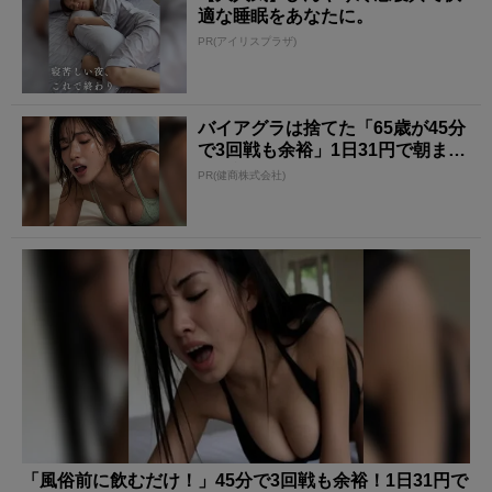
適な睡眠をあなたに。
PR(アイリスプラザ)
バイアグラは捨てた「65歳が45分
で3回戦も余裕」1日31円で朝まで
絶好調！
PR(健商株式会社)
「風俗前に飲むだけ！」45分で3回戦も余裕！1日31円で