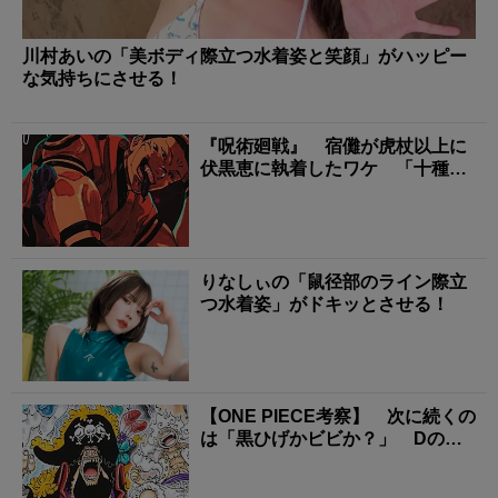
川村あいの「美ボディ際立つ水着姿と笑顔」がハッピー
な気持ちにさせる！
『呪術廻戦』 宿儺が虎杖以上に
伏黒恵に執着したワケ 「十種影
法術」に隠された最強...
りなしぃの「鼠径部のライン際立
つ水着姿」がドキッとさせる！
【ONE PIECE考察】 次に続くの
は「黒ひげかビビか？」 Dの一
族が続々と世...