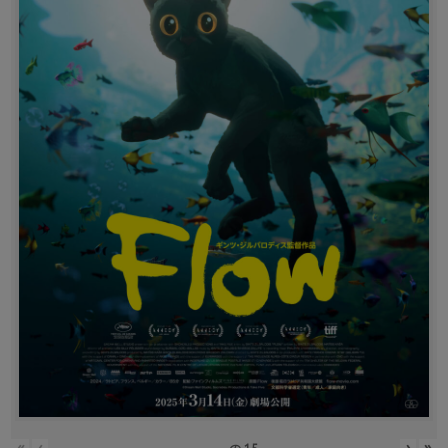
«
‹
›
»