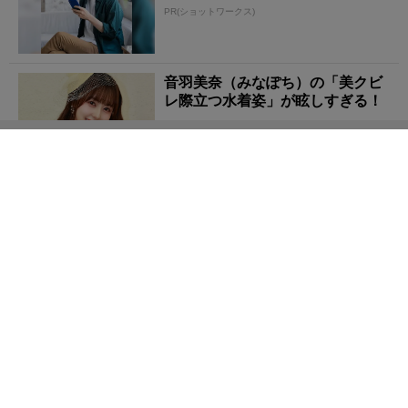
PR(ショットワークス)
音羽美奈（みなぽち）の「美クビ
レ際立つ水着姿」が眩しすぎる！
【神の雫】ワインの知識が深まる！無料で見るならRチ
ャンネル