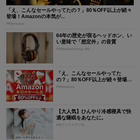
「え、こんなセールやってたの？」80％OFF以上が続々
登場！Amazonの本気が...
PR(Amazon)
64年の歴史が宿るヘッドホン、い
い意味で「想定外」の音質
PR(Marshall Group AB)
「え、こんなセールやってた
の？」80％OFF以上が続々登場！
Amazonの本気が...
PR(Amazon)
【大人気】ひんやり冷感寝具で快
適な睡眠をあなたに。
PR(アイリスプラザ)