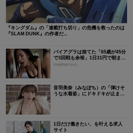
『キングダム』の「連載打ち切り」の危機を救ったのは
『SLAM DUNK』の作者だ...
バイアグラは捨てた「65歳が45分
で3回戦も余裕」1日31円で朝まで
絶好調！
PR(健商株式会社)
音羽美奈（みなぽち）の「弾けそ
うな水着姿」にドキドキが止まら
ない！
1日だけ働きたい、を叶える求人
サイト