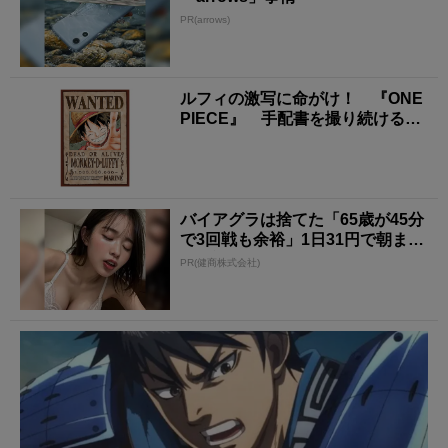
PR(arrows)
ルフィの激写に命がけ！ 『ONE
PIECE』 手配書を撮り続ける
「炎の男」の正...
バイアグラは捨てた「65歳が45分
で3回戦も余裕」1日31円で朝まで
絶好調！
PR(健商株式会社)