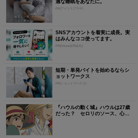
適な睡眠をあなたに。
PR(アイリスプラザ)
SNSアカウントを着実に成長。実
はみんなココ使ってます。
PR(Dreaw合同会社)
短期・単発バイトを始めるならシ
ョットワークス
PR(ショットワークス)
『ハウルの動く城』ハウルは27歳
だった？ セロリのソース、心臓
の噂に残る「裏設定...