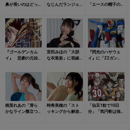
鼻が長いのはどっ
なじんだランジェ
「エースの帽子の
ちだ!? ウソップv
リー姿」がドキッ
マーク」に隠され
s.カク 「鼻の頂
とさせる！
た意味 偶然が生
上...
んだ奇跡...
『ゴールデンカム
宮田みほの「大胆
『閃光のハサウェ
イ』 悲劇の元凶
な衣装姿」に視線
イ』に「ZZガンダ
は「父の愛」だっ
一直線！
ム」が参戦予定だ
た？ ウイルクの
った？ 初期案に
計画が破綻した「...
眠る驚きのサプ...
桃里れあの「滑ら
時希美穂の「スト
「仙豆1粒で10日
かなライン際立つ
ッキングから解放
分」「気円斬は強
水着姿」にトキメ
された美脚」にた
者だけが使える」
キの連続！
だただ見惚れる！
『ドラゴンボー
ル』の消えた設...