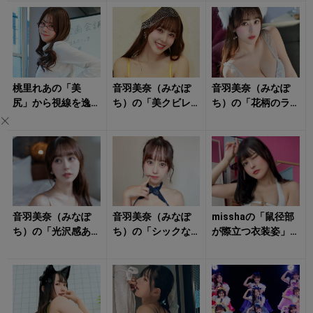
リー姿」にもう夢
ェリー姿」にタジ
ンジェリー姿に心
中！
タジ！
撃ち抜かれる！
桃里れあの「美
音羽美奈（みなぽ
音羽美奈（みなぽ
尻」から視線を逸
ち）の「美クビレ
ち）の「花柄のラ
らせない！
際立つ水着姿」が
ンジェリー姿」に
眩しすぎる！
クラっとくる！
音羽美奈（みなぽ
音羽美奈（みなぽ
misshaの「鼠径部
ち）の「光沢感あ
ち）の「シックな
が際立つ衣装姿」
ふれるボディ」に
ランジェリー姿」
に鼓動が早まる！
思わず見惚れる！
に朝からキュンと
する！