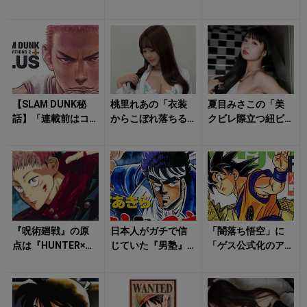
た！ ちょんまげ
キメキ！
場が……
と裃から生まれた
革命的フォルムの...
【SLAM DUNK秘
桃里れあの「衣装
夏目みさこの「美
話】「連載前はコ
からこぼれ落ちる
クビレ際立つ紐ビ
ケるの覚悟し
下着姿」に目を奪
キニ姿」に想像を
ろ！」 バスケ漫
われる！
掻き立てられる！
画がタブーだっ...
『呪術廻戦』の原
日本人がガチで信
「闇落ち悟空」に
点は『HUNTER×H
じていた『男塾』
「ゲス公式化のア
UNTER』じゃなか
や『ミスター味っ
ルミン」…… ファ
った!? 『NARU
子』から生まれた
ンに「ひどいアダ
T...
勘違い 「これっ...
名」を付けられ...