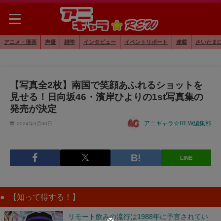
アニメ・漫画
声優
雑学
インタビュー
イベントリポート
連載
さいたま
【写真全2枚】南国で笑顔あふれるショットを
見せる！日向坂46・濱岸ひよりの1st写真集の
発売が決定
アニギャラ☆REW編集部
2024年9月30日
LINE
【知って得する！】
リモート飲みの流行は1988年に予言されてい