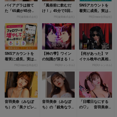
バイアグラは捨て
「風俗前に飲むだ
SNSアカウントを
た「65歳が45分で3
け！」45分で3回戦
着実に成長。実は
回戦も余裕」1日31
も余裕！1日31円で
みんなココ使って
PR(健商株式会社)
PR(健商株式会社)
PR(Dreaw合同会社)
円で朝まで絶好
朝まで絶好調
ます。
調！
SNSアカウントを
【神の雫】ワイン
【何があった】マ
着実に成長。実は
の知識が深まる！
イケル晩年の真相
みんなココ使って
無料で見るならRチ
を無料で見るならR
PR(Dreaw合同会社)
PR(Rチャンネル)
PR(Rチャンネル)
ます。
ャンネル
チャンネル
音羽美奈（みなぽ
音羽美奈（みなぽ
「日曜日なにする
ち）の「美クビレ
ち）の「鋭角なラ
の♡」 音羽美奈
あらわなランジェ
イン際立つランジ
（みなぽち）のラ