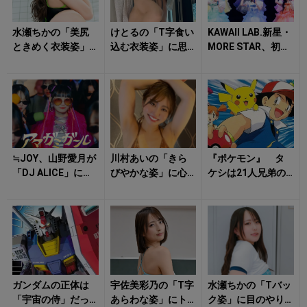
水瀬ちかの「美尻
けとるの「T字食い
KAWAII LAB.新星・
ときめく衣装姿」
込む衣装姿」に思
MORE STAR、初単
に視線上向き！
わず見惚れる！
独ライブでヒュー
リックホール...
≒JOY、山野愛月が
川村あいの「きら
『ポケモン』 タ
「DJ ALICE」に変
びやかな姿」に心
ケシは21人兄弟の
貌！ 「アマガミ
を持っていかれそ
長男だった!? 母
ガール feat. ...
う！
親の「壮絶な再婚
歴」と「1...
ガンダムの正体は
宇佐美彩乃の「T字
水瀬ちかの「Tバッ
「宇宙の侍」だっ
あらわな姿」にト
ク姿」に目のやり