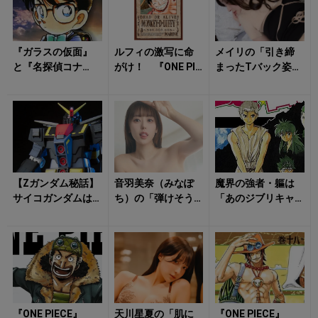
『ガラスの仮面』
ルフィの激写に命
メイリの「引き締
と『名探偵コナ
がけ！ 『ONE PIE
まったTバック姿」
ン』のいまだ見え
CE』 手配書を撮
に視線釘付け！
ぬ最終回 作者が
り続ける「炎の
「終わる」と発言
男」の正...
し...
【Zガンダム秘話】
音羽美奈（みなぽ
魔界の強者・軀は
サイコガンダムは
ち）の「弾けそう
「あのジブリキャ
「主役機」になる
な水着姿」にトキ
ラ」がモデルだっ
はずだった？ 「Z
メキを隠せない！
た！ 飛影のルー
（ゼータ）の...
ツも判明 『幽☆...
『ONE PIECE』
天川星夏の「肌に
『ONE PIECE』