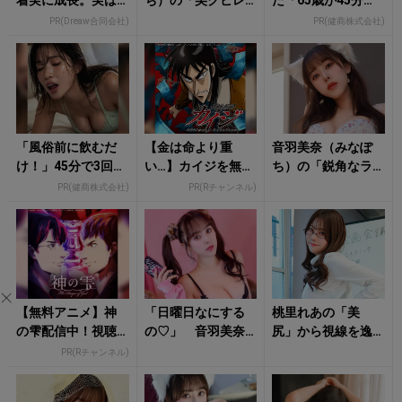
着実に成長。実は
ち）の「美クビレ
た「65歳が45分で3
みんなココ使って
あらわなランジェ
回戦も余裕」1日31
PR(Dreaw合同会社)
PR(健商株式会社)
ます。
リー姿」にもう夢
円で朝まで絶好
中！
調！
「風俗前に飲むだ
【金は命より重
音羽美奈（みなぽ
け！」45分で3回戦
い…】カイジを無料
ち）の「鋭角なラ
も余裕！1日31円で
で見るならRチャン
イン際立つランジ
PR(健商株式会社)
PR(Rチャンネル)
朝まで絶好調
ネル▶︎
ェリー姿」にタジ
タジ！
【無料アニメ】神
「日曜日なにする
桃里れあの「美
の雫配信中！視聴
の♡」 音羽美奈
尻」から視線を逸
で楽天ポイント貯
（みなぽち）のラ
らせない！
PR(Rチャンネル)
まる
ンジェリー姿に心
撃ち抜かれる！