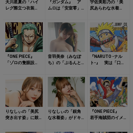
天川星夏の「ハイ
『ガンダム』 ア
宇佐美彩乃の「美
レグ際立つ衣装
ムロは「安室零」
尻あらわな水着
姿」がドキっとさ
主人公のカタカ
姿」にハート射抜
せる！
ナ名は当時タブ
かれる！
ー？ テレビ界の
「...
『ONE PIECE』
音羽美奈（みなぽ
『NARUTO -ナル
「ゾロの隻眼設
ち）の「ぷるんと
ト-』 実は「口
定」は連載初期か
揺れそうな水着
癖」が重要な要素
ら決まっていた!?
姿」に心動かされ
だった！ 「ナル
左目に...
る！
トの言い回...
りなしぃの「美尻
りなしぃの「鋭角
『ONE PIECE』
突き出す姿」に鼓
な水着姿」がドキ
若手海賊団のイメ
動早まる！
ッとさせる！
ージ崩壊？ 10代
から90歳まで！