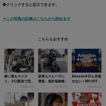
◆クリックすると拡大できます。
⇒この写真の記事はこちらから読めます
こちらもおすすめ
狭い道もスイス
坂道もスムーズに
Amazon今日も見逃
イ。小口配送で活
登坂。免許返納後
せない！80%OFF以
躍する小さな軽ト
の日常を支えるシ
上が続々登場
PR(BLAZE)
PR(BLAZE)
PR(Amazon)
ラ感覚EV
ニアカー