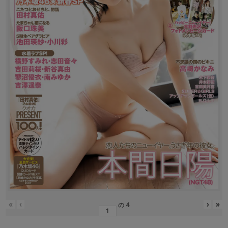
«
‹
›
»
の
4