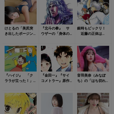
麦わ...
けとるの「美尻突
『北斗の拳』 サ
銀時もビックリ！
き出したポージン
ウザーの「身体の
近藤の正体は
グ」が視線を自然
謎」を最初に見抜
「マダオ」……？
と引き寄せる！
いたのはトキだっ
『銀魂』は「シリ
た！ 優しさの裏...
アス時代劇」にな...
『ハイジ』 「ク
『金田一』『サイ
音羽美奈（みなぽ
ララが立った！」
コメトラー』原作
ち）の「はち切れ
名シーンに隠され
者は同一人物だっ
そうなボディ」に
た真実 実は「あ
た！ 驚きの「7つ
ドギマギする！
の人」の前でもう...
の顔」を持つ...