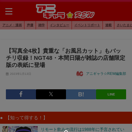
アニメ・漫画
声優
雑学
インタビュー
イベントリポート
連載
さいたま
【写真全4枚】貴重な「お風呂カット」もバッ
チリ収録！NGT48・本間日陽が雑誌の店舗限定
版の表紙に登場
アニギャラ☆REW編集部
2023年1月13日
LINE
【知って得する！】
リモート飲みの流行は1988年に予言されてい