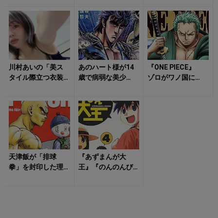
なかった？ 呪具
聖典に隠された
けなかったのか？
なしで宿儺に届い...
真実と魔族の起源...
「五条封印」の...
川村あいの「美ス
あのハート様が14
『ONE PIECE』
タイル際立つ衣装
歳で病弱な美少
ゾロがワノ国に
姿」にもう夢中！
年？ 『北斗の
「呼ばれた」本当
拳』ファンも知ら
の理由 血筋・
ない5つの真実
刀・スナッチ...
天津飯が「排球
『あずまんが大
拳」を封印した理
王』『のんのんび
由 『ドラゴンボ
より』…… 実際に
ール』使用回数わ
いたら大問題 日
ずかでも語り継が
常系アニメの「ヤ...
れ...