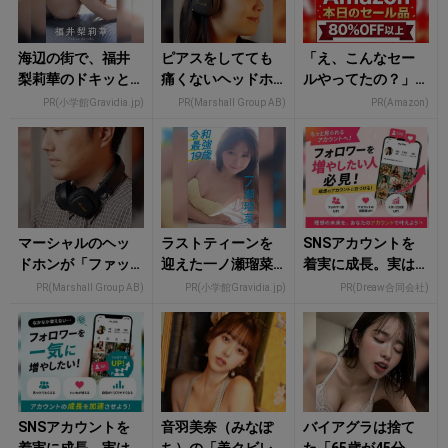
海辺の街で、福井
ピアスをしてても
「え、こんなセー
梨莉華のドキッと
痛くないヘッドホ
ルやってたの？」8
する魅力全開！ひ
ンがありました
0％OFF以上が続々
PR(小学館Gravidia.jp)
PR(Marshall Group AB)
PR(Amazon)
と夏の思い出
登場！Amazonの本
気が...
マーシャルのヘッ
ラストティーンを
SNSアカウントを
ドホンが「ファッ
迎えた一ノ瀬瑠菜
着実に成長。実は
ション」で終わら
がオトナの魅力を
みんなココ使って
PR(Marshall Group AB)
PR(小学館Gravidia.jp)
PR(Dreaw合同会社)
ない理由
増していく
ます。
SNSアカウントを
音羽美奈（みなぽ
バイアグラは捨て