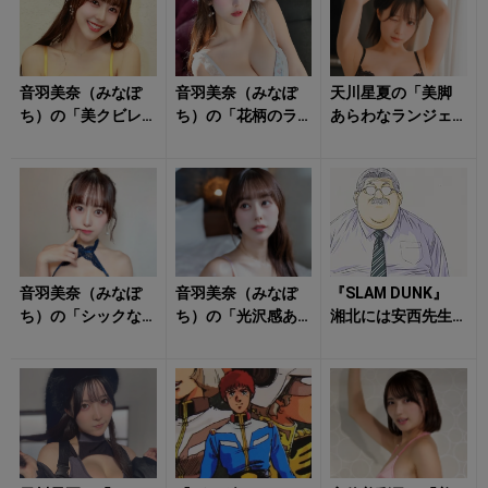
音羽美奈（みなぽ
音羽美奈（みなぽ
天川星夏の「美脚
ち）の「美クビレ
ち）の「花柄のラ
あらわなランジェ
際立つ水着姿」が
ンジェリー姿」に
リー姿」に心をく
眩しすぎる！
クラっとくる！
すぐられる！
音羽美奈（みなぽ
音羽美奈（みなぽ
『SLAM DUNK』
ち）の「シックな
ち）の「光沢感あ
湘北には安西先生
ランジェリー姿」
ふれるボディ」に
以外に「顧問」が
に朝からキュンと
思わず見惚れる！
いた！ 翔陽の
する！
「謎のベ...