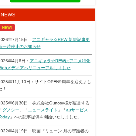
NEWS
NEW!
2026年7月15日：
アニギャラ☆REW 新規記事更
新一時停止のお知らせ
2026年4月6日：
アニギャラ☆REWはアニメ特化
Webメディアへリニューアルしました
2025年11月10日：サイトOPEN9周年を迎えまし
た！
2025年6月30日：株式会社Gunosy様が運営する
「
グノシー
」「
ニュースライト
」「
auサービス
Today
」への記事提供を開始いたしました。
2022年4月19日：映画『ミューン 月の守護者の