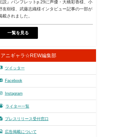
伝説』パンフレットp.29に声優・大橋彩香様、小
野友樹様、武藤志織様インタビュー記事の一部が
掲載されました。
一覧を見る
アニギャラ☆REW編集部
ツイッター
Facebook
Instagram
ライター一覧
プレスリリース受付窓口
広告掲載について