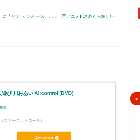
」に「リナ=インバース」…… 再アニメ化されたら嬉しい
び 川村あい Aircontrol [DVD]
inker
ntrol（エアーコントロール）
Amazon