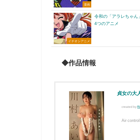
漫画
令和の「アラレちゃん
4つのアニメ
イチオシアニメ
◆作品情報
貞女の大人遊
created by
R
Air co