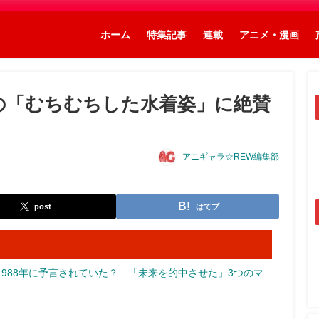
ホーム
特集記事
連載
アニメ・漫画
の「むちむちした水着姿」に絶賛
アニギャラ☆REW編集部
post
はてブ
988年に予言されていた？ 「未来を的中させた」3つのマ