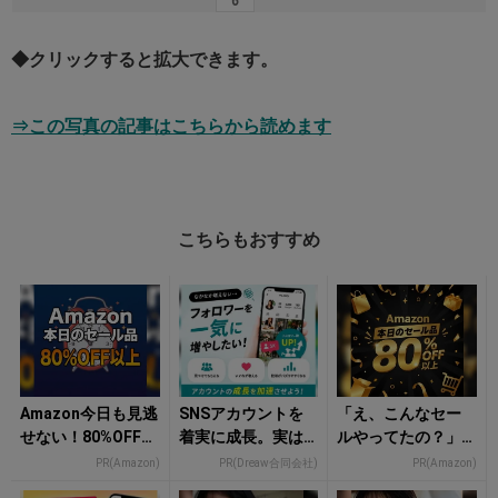
◆クリックすると拡大できます。
⇒この写真の記事はこちらから読めます
こちらもおすすめ
Amazon今日も見逃
SNSアカウントを
「え、こんなセー
せない！80%OFF以
着実に成長。実は
ルやってたの？」8
上が続々登場
みんなココ使って
0％OFF以上が続々
PR(Amazon)
PR(Dreaw合同会社)
PR(Amazon)
ます。
登場！Amazonの本