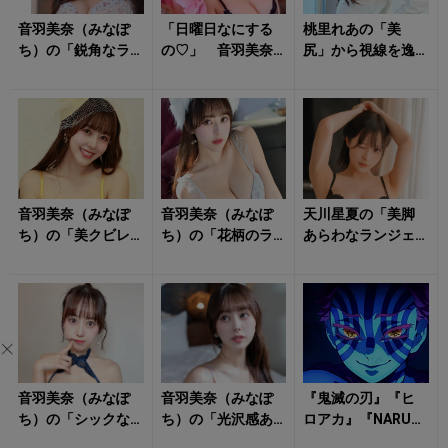
音羽美奈（みなぽ
「日曜日なにする
桃里れあの「美
ち）の「鋭角なラ
の♡」 音羽美奈
尻」から視線を逸
イン際立つランジ
（みなぽち）のラ
らせない！
ェリー姿」にタジ
ンジェリー姿に心
タジ！
撃ち抜かれる！
音羽美奈（みなぽ
音羽美奈（みなぽ
天川星夏の「美脚
ち）の「美クビレ
ち）の「花柄のラ
あらわなランジェ
際立つ水着姿」が
ンジェリー姿」に
リー姿」に心をく
眩しすぎる！
クラっとくる！
すぐられる！
音羽美奈（みなぽ
音羽美奈（みなぽ
『鬼滅の刃』『ヒ
ち）の「シックな
ち）の「光沢感あ
ロアカ』『NARUT
ランジェリー姿」
ふれるボディ」に
O』の敵キャラはな