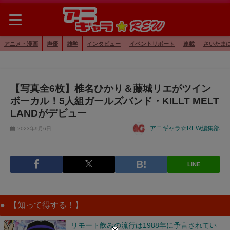
アニメ・漫画
声優
雑学
インタビュー
イベントリポート
連載
さいたま
【写真全6枚】椎名ひかり＆藤城リエがツイン
ボーカル！5人組ガールズバンド・KILLT MELT
LANDがデビュー
アニギャラ☆REW編集部
2023年9月6日
LINE
【知って得する！】
リモート飲みの流行は1988年に予言されてい