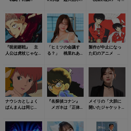
論？」→あり得な
ケ」だった？ 宇
イリーな美ボデ
い！ アムロがし
髄天元の妻・須磨
ィ」に心掴まれる
ゃべるのは実は尺
の「驚愕の真実」...
稼ぎ？
『呪術廻戦』 主
「ヒミツの会議す
製作が中止になっ
人公は虎杖じゃな
る？」 桃里れあ
た幻のアニメ
かった？ 幻の初
の「艷やかな姿」
「作者の問題発言
期構想では「あい
に悶絶不可避！
がきっかけに……」
つが主役」だった
「キャラクターの...
ナウシカとしょく
『名探偵コナン』
メイリの「大胆に
ぱんまんは同じ
メガネは「正体
開いたジャケット
声！ アラレちゃ
バレ防止」だけじ
姿」に視線を絡め
んとベルモット
ゃない！ コナン
取られる！
も…… 「声優が
と灰原の「あの名...