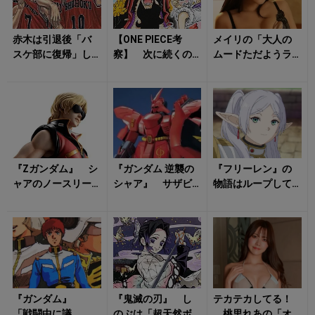
赤木は引退後「バ
【ONE PIECE考
メイリの「大人の
スケ部に復帰」し
察】 次に続くの
ムードただようラ
ていた ? 『SLAM
は「黒ひげかビビ
ンジェリー姿」に
DUNK』 未回収の
か？」 Dの一族が
気持ち昂る！
「伏...
続々と世...
『Zガンダム』 シ
『ガンダム 逆襲の
『フリーレン』の
ャアのノースリー
シャア』 サザビ
物語はループして
ブは「スタッフの
ーのモチーフは
いた？ 「アイゼ
不仲」から生まれ
「シャアのヘルメ
ンの言葉」に隠さ
た事故？ シリ...
ット」だった？ ...
れたタイムリー...
『ガンダム』
『鬼滅の刃』 し
テカテカしてる！
「戦闘中に議
のぶは「超天然ボ
桃里れあの「オ