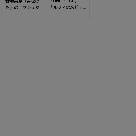
音羽美奈（みなぽ
『ONE PIECE』
ち）の「マシュマ
「ルフィの名前」
ロボディあらわな
に隠されたまさか
衣装姿」にドキド
の由来 偶然か必
キが止まらない！
然か？ ...