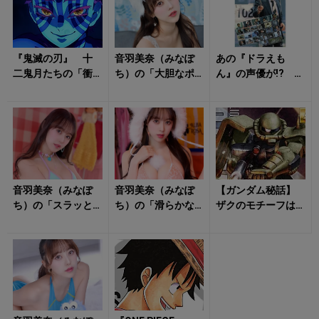
一...
『鬼滅の刃』 十
音羽美奈（みなぽ
あの『ドラえも
二鬼月たちの「衝
ち）の「大胆なポ
ん』の声優が!? 大
撃の過去」 猗窩
ージング」に心が
山のぶ代は『太陽
座の「おしゃべ
踊る！
にほえろ!』の脚本
り」は人間好きの
を担当したこ...
裏...
音羽美奈（みなぽ
音羽美奈（みなぽ
【ガンダム秘話】
ち）の「スラッと
ち）の「滑らかな
ザクのモチーフは
した美脚」に目が
ライン」にタジタ
「防毒マスク」と
釘付け！
ジ！
「意外なアイテ
ム」だった？ 名
機...