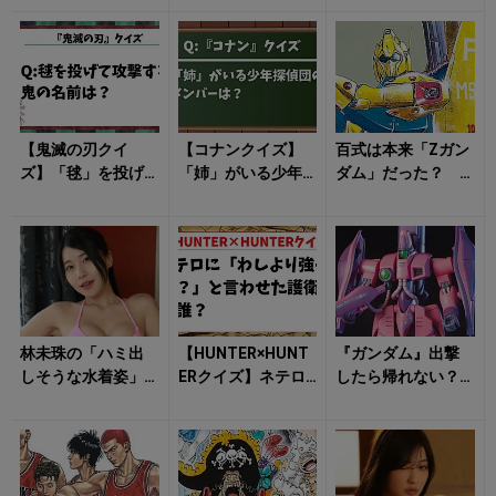
に朝からキュンと
思わず見惚れる！
ぜ泣ける？ 過去
する！
編に共通す...
【鬼滅の刃クイ
【コナンクイズ】
百式は本来「Zガン
ズ】「毬」を投げ
「姉」がいる少年
ダム」だった？
て攻撃する鬼の名
探偵団のメンバー
名機の裏に残る“初
前は？
は？
期案”の行方
林未珠の「ハミ出
【HUNTER×HUNT
『ガンダム』出撃
しそうな水着姿」
ERクイズ】ネテロ
したら帰れない？
に視線釘付け！
に「わしより強く
ガザC、ジムII、
ね？」と言わせた
ボールが背負った
護衛軍...
「量産機の現...