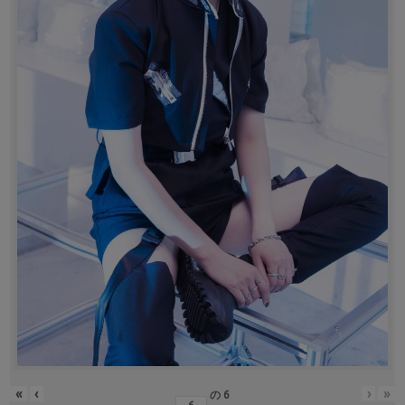
«
‹
›
»
の
6