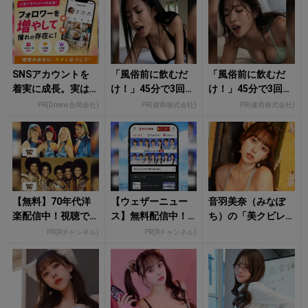
気が...
SNSアカウントを
「風俗前に飲むだ
「風俗前に飲むだ
着実に成長。実は
け！」45分で3回戦
け！」45分で3回戦
みんなココ使って
も余裕！980円で朝
も余裕！1日31円で
PR(Dreaw合同会社)
PR(健商株式会社)
PR(健商株式会社)
ます。
まで絶好調
朝まで絶好調
【無料】70年代洋
【ウェザーニュー
音羽美奈（みなぽ
楽配信中！視聴で
ス】無料配信中！R
ち）の「美クビレ
楽天ポイント貯ま
チャンネルなら登
あらわなランジェ
PR(Rチャンネル)
PR(Rチャンネル)
る
録不要！
リー姿」にもう夢
中！