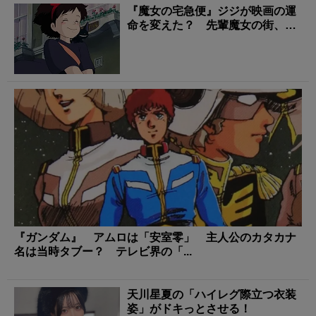
『魔女の宅急便』ジジが映画の運
命を変えた？ 先輩魔女の街、ジ
ブリ転機の裏話
『ガンダム』 アムロは「安室零」 主人公のカタカナ
名は当時タブー？ テレビ界の「...
天川星夏の「ハイレグ際立つ衣装
姿」がドキっとさせる！