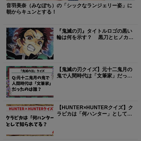
音羽美奈（みなぽち）の「シックなランジェリー姿」に
朝からキュンとする！
『鬼滅の刃』タイトルロゴの黒い
輪は何を示す？ 黒刀とヒノカミ
神楽に残る「日の呼...
【鬼滅の刃クイズ】元十二鬼月の
鬼で人間時代は「文筆家」だった
のは誰？
【HUNTER×HUNTERクイズ】ク
ラピカは「何ハンター」として知
られてる？