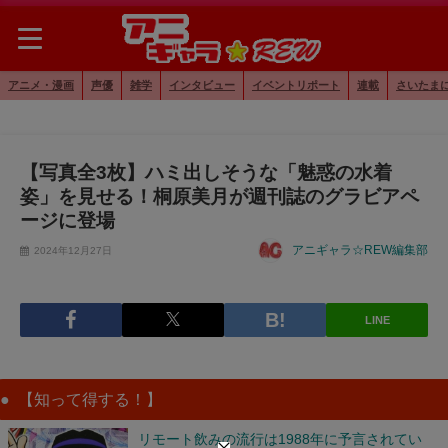
アニメ・漫画
声優
雑学
インタビュー
イベントリポート
連載
さいたま
【写真全3枚】ハミ出しそうな「魅惑の水着
姿」を見せる！桐原美月が週刊誌のグラビアペ
ージに登場
アニギャラ☆REW編集部
2024年12月27日
LINE
【知って得する！】
リモート飲みの流行は1988年に予言されてい