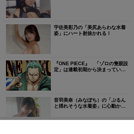
宇佐美彩乃の「美尻あらわな水着
姿」にハート射抜かれる！
『ONE PIECE』 「ゾロの隻眼設
定」は連載初期から決まってい
た!? 左目に...
音羽美奈（みなぽち）の「ぷるん
と揺れそうな水着姿」に心動かさ
れる！