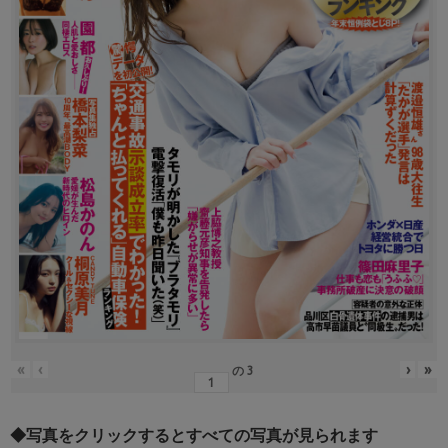
«
‹
›
»
の
3
◆写真をクリックするとすべての写真が見られます