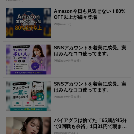
Amazon今日も見逃せない！80%
OFF以上が続々登場
PR(Amazon)
SNSアカウントを着実に成長。実
はみんなココ使ってます。
PR(Dreaw合同会社)
SNSアカウントを着実に成長。実
はみんなココ使ってます。
PR(Dreaw合同会社)
バイアグラは捨てた「65歳が45分
で3回戦も余裕」1日31円で朝まで
絶好調！
PR(健商株式会社)