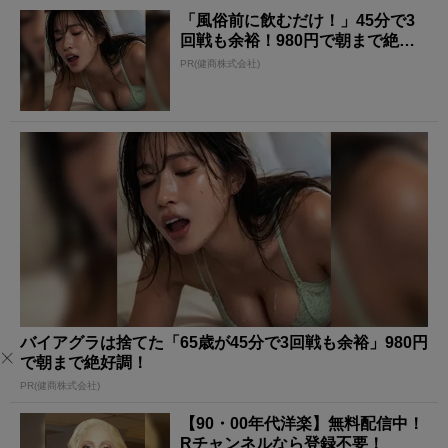
「風俗前に飲むだけ！」45分で3
回戦も余裕！980円で朝まで絶好
調
PR(健商株式会社)
バイアグラは捨てた「65歳が45分で3回戦も余裕」980円
で朝まで絶好調！
PR(健商株式会社)
【90・00年代洋楽】無料配信中！
Rチャンネルなら登録不要！