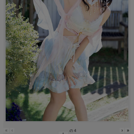
«
‹
›
»
の
4