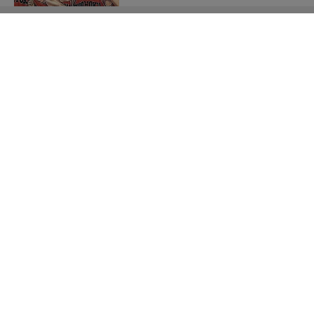
【ONE PIECE考察】 次に続くのは「黒ひげかビビ
か？」 Dの一族が続々と世...
メイリの「大人のムードただよう
ランジェリー姿」に気持ち昂る！