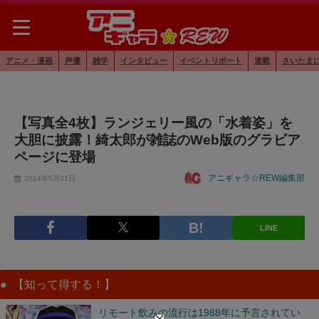
アニメ・漫画
声優
雑学
インタビュー
イベントリポート
連載
さいたま
【写真全4枚】ランジェリー風の「水着姿」を
大胆に披露！綺太郎が雑誌のWeb版のグラビア
ページに登場
アニギャラ☆REW編集部
2024年5月31日
LINE
【知って得する！】
リモート飲みの流行は1988年に予言されてい