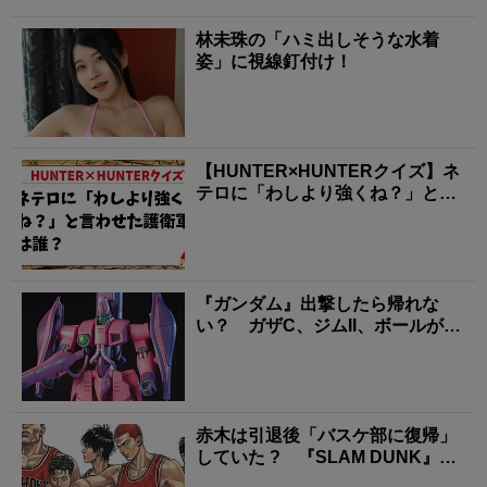
林未珠の「ハミ出しそうな水着
姿」に視線釘付け！
【HUNTER×HUNTERクイズ】ネ
テロに「わしより強くね？」と言
わせた護衛軍...
『ガンダム』出撃したら帰れな
い？ ガザC、ジムII、ボールが背
負った「量産機の現...
赤木は引退後「バスケ部に復帰」
していた ? 『SLAM DUNK』
未回収の「伏...