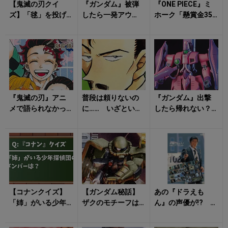
【鬼滅の刃クイ
『ガンダム』被弾
『ONE PIECE』ミ
ズ】「毬」を投げ
したら一発アウ
ホーク「懸賞金35
て攻撃する鬼の名
ト！ 装甲より機
億超え」のワケ
前は？
動性を選んだ機体3
四皇バギーを上回
選
った“...
『鬼滅の刃』アニ
普段は頼りないの
『ガンダム』出撃
メで語られなかっ
に…… いざという
したら帰れない？
た「余白ページ」
時に決める「ギャ
ガザC、ジムII、
の裏話 悲鳴嶼や
ップ最強キャラ」4
ボールが背負った
珠世の見方が変わ...
選
「量産機の現...
【コナンクイズ】
【ガンダム秘話】
あの『ドラえも
「姉」がいる少年
ザクのモチーフは
ん』の声優が!? 大
探偵団のメンバー
「防毒マスク」と
山のぶ代は『太陽
は？
「意外なアイテ
にほえろ!』の脚本