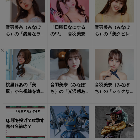
音羽美奈（みなぽ
「日曜日なにする
音羽美奈（みなぽ
ち）の「鋭角なラ
の♡」 音羽美奈
ち）の「美クビレ
イン際立つランジ
（みなぽち）のラ
際立つ水着姿」が
ェリー姿」にタジ
ンジェリー姿に心
眩しすぎる！
タジ！
撃ち抜かれる！
桃里れあの「美
音羽美奈（みなぽ
音羽美奈（みなぽ
尻」から視線を逸
ち）の「光沢感あ
ち）の「シックな
らせない！
ふれるボディ」に
ランジェリー姿」
思わず見惚れる！
に朝からキュンと
する！