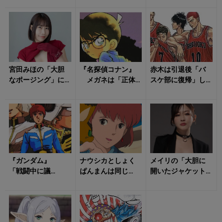
座の「おしゃべ
踊る！
り」は人間好きの
裏...
宮田みほの「大胆
『名探偵コナン』
赤木は引退後「バ
なポージング」に
メガネは「正体
スケ部に復帰」し
ただ戸惑うばか
バレ防止」だけじ
ていた ? 『SLAM
り！
ゃない！ コナン
DUNK』 未回収の
と灰原の「あの名...
「伏...
『ガンダム』
ナウシカとしょく
メイリの「大胆に
「戦闘中に議
ぱんまんは同じ
開いたジャケット
論？」→あり得な
声！ アラレちゃ
姿」に視線を絡め
い！ アムロがし
んとベルモット
取られる！
ゃべるのは実は尺
も…… 「声優が
稼ぎ？
一...