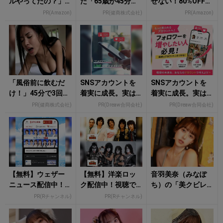
ルやってたの？」8
た「65歳が45分で3
せない！80%OFF以
0％OFF以上が続々
回戦も余裕」1日31
上が続々登場
PR(Amazon)
PR(健商株式会社)
PR(Amazon)
登場！Amazonの本
円で朝まで絶好
気が...
調！
「風俗前に飲むだ
SNSアカウントを
SNSアカウントを
け！」45分で3回戦
着実に成長。実は
着実に成長。実は
も余裕！1日31円で
みんなココ使って
みんなココ使って
PR(健商株式会社)
PR(Dreaw合同会社)
PR(Dreaw合同会社)
朝まで絶好調
ます。
ます。
【無料】ウェザー
【無料】洋楽ロッ
音羽美奈（みなぽ
ニュース配信中！
ク配信中！視聴で
ち）の「美クビレ
視聴で楽天ポイン
楽天ポイント貯ま
あらわなランジェ
PR(Rチャンネル)
PR(Rチャンネル)
ト貯まる
る
リー姿」にもう夢
中！