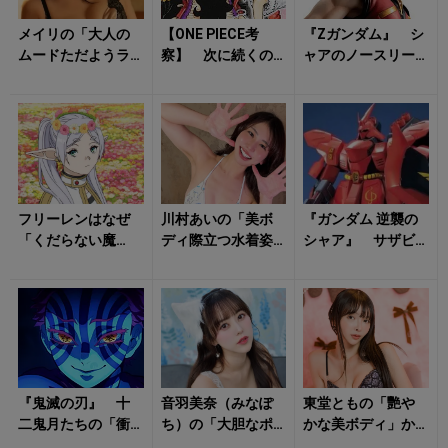
メイリの「大人の
【ONE PIECE考
『Zガンダム』 シ
ムードただようラ
察】 次に続くの
ャアのノースリー
ンジェリー姿」に
は「黒ひげかビビ
ブは「スタッフの
気持ち昂る！
か？」 Dの一族が
不仲」から生まれ
続々と世...
た事故？ シリ...
フリーレンはなぜ
川村あいの「美ボ
『ガンダム 逆襲の
「くだらない魔
ディ際立つ水着姿
シャア』 サザビ
法」を集めるの
と笑顔」がハッピ
ーのモチーフは
か？「花畑を出す
ーな気持ちにさせ
「シャアのヘルメ
魔法」に隠された
る！
ット」だった？ ...
師フ...
『鬼滅の刃』 十
音羽美奈（みなぽ
東堂ともの「艷や
二鬼月たちの「衝
ち）の「大胆なポ
かな美ボディ」か
撃の過去」 猗窩
ージング」に心が
ら目が離せない！