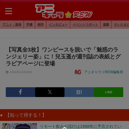
アニメ・漫画
声優
雑学
インタビュー
イベントリポート
連載
さいたま
【写真全3枚】ワンピースを脱いで「魅惑のラ
ンジェリー姿」に！兒玉遥が週刊誌の表紙とグ
ラビアページに登場
アニギャラ☆REW編集部
2024年10月29日
LINE
【知って得する！】
リモート飲みの流行は1988年に予言されてい