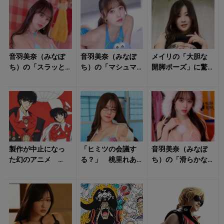
ム」だった？ 名
を担当したこ...
機...
音羽美奈（みなぽ
音羽美奈（みなぽ
メイリの「大胆な
ち）の「スラッと
ち）の「マシュマ
開脚ポーズ」に驚
した美脚」に目が
ロボディあらわな
きを隠せない！
釘付け！
衣装姿」にドキド
キが止まらない！
製作が中止になっ
「ヒミツの会議す
音羽美奈（みなぽ
た幻のアニメ
る？」 桃里れあ
ち）の「滑らかな
「作者の問題発言
の「艷やかな姿」
ライン」にタジタ
がきっかけに……」
に悶絶不可避！
ジ！
「キャラクターの...