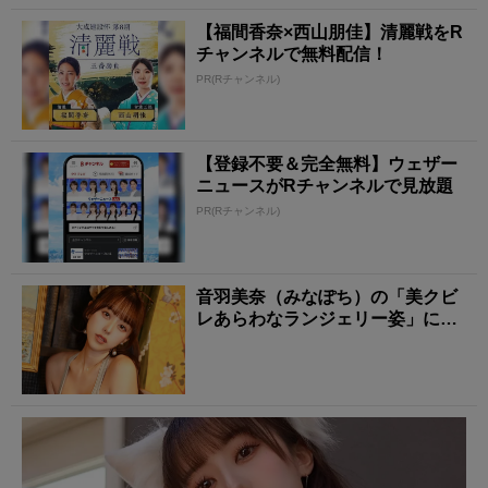
【福間香奈×西山朋佳】清麗戦をR
チャンネルで無料配信！
PR(Rチャンネル)
【登録不要＆完全無料】ウェザー
ニュースがRチャンネルで見放題
PR(Rチャンネル)
音羽美奈（みなぽち）の「美クビ
レあらわなランジェリー姿」にも
う夢中！