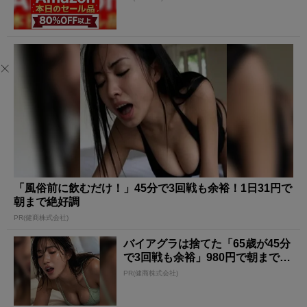
「風俗前に飲むだけ！」45分で3回戦も余裕！1日31円で
朝まで絶好調
PR(健商株式会社)
バイアグラは捨てた「65歳が45分
で3回戦も余裕」980円で朝まで絶
好調！
PR(健商株式会社)