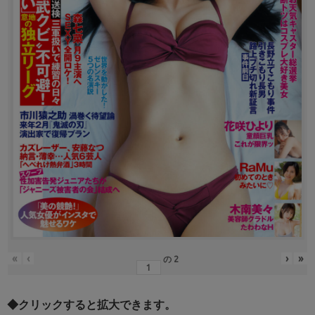
«
‹
›
»
の
2
◆クリックすると拡大できます。