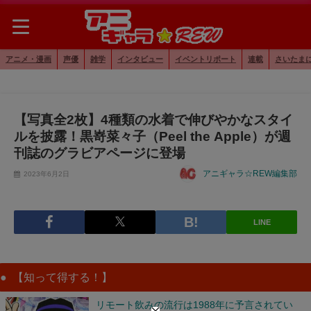
アニメ・漫画
声優
雑学
インタビュー
イベントリポート
連載
さいたま
【写真全2枚】4種類の水着で伸びやかなスタイ
ルを披露！黒嵜菜々子（Peel the Apple）が週
刊誌のグラビアページに登場
アニギャラ☆REW編集部
2023年6月2日
LINE
【知って得する！】
リモート飲みの流行は1988年に予言されてい