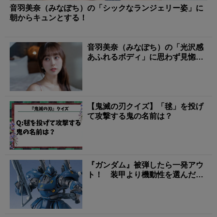
音羽美奈（みなぽち）の「シックなランジェリー姿」に
朝からキュンとする！
音羽美奈（みなぽち）の「光沢感
あふれるボディ」に思わず見惚れ
る！
【鬼滅の刃クイズ】「毬」を投げ
て攻撃する鬼の名前は？
『ガンダム』被弾したら一発アウ
ト！ 装甲より機動性を選んだ機
体3選