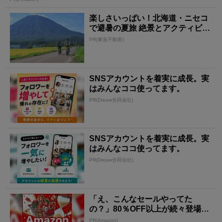
楽しさいっぱい！北海道・ニセコ
で避暑の夏旅 絶景とアクティビテ
ィが揃う「ニセコ東...
PR(東急不動産)
SNSアカウントを着実に成長。実
はみんなココ使ってます。
PR(Dreaw合同会社)
SNSアカウントを着実に成長。実
はみんなココ使ってます。
PR(Dreaw合同会社)
「え、こんなセールやってた
の？」80％OFF以上が続々登場！
Amazonの本気が...
PR(Amazon)