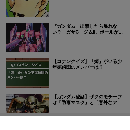
ャラ」4選
『ガンダム』出撃したら帰れな
い？ ガザC、ジムII、ボールが背
負った「量産機の現...
【コナンクイズ】「姉」がいる少
年探偵団のメンバーは？
【ガンダム秘話】ザクのモチーフ
は「防毒マスク」と「意外なアイ
テム」だった？ 名機...