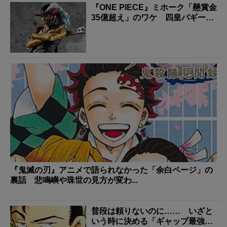
『ONE PIECE』ミホーク「懸賞金
35億超え」のワケ 四皇バギーを
上回った“...
『鬼滅の刃』アニメで語られなかった「余白ページ」の
裏話 悲鳴嶼や珠世の見方が変わ...
普段は頼りないのに…… いざと
いう時に決める「ギャップ最強キ