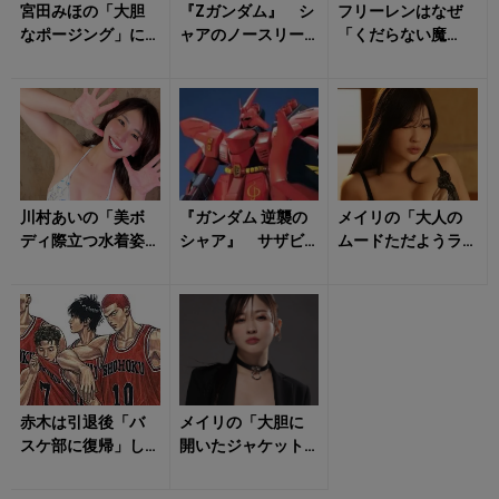
宮田みほの「大胆
『Zガンダム』 シ
フリーレンはなぜ
なポージング」に
ャアのノースリー
「くだらない魔
ただ戸惑うばか
ブは「スタッフの
法」を集めるの
り！
不仲」から生まれ
か？「花畑を出す
た事故？ シリ...
魔法」に隠された
師フ...
川村あいの「美ボ
『ガンダム 逆襲の
メイリの「大人の
ディ際立つ水着姿
シャア』 サザビ
ムードただようラ
と笑顔」がハッピ
ーのモチーフは
ンジェリー姿」に
ーな気持ちにさせ
「シャアのヘルメ
気持ち昂る！
る！
ット」だった？ ...
赤木は引退後「バ
メイリの「大胆に
スケ部に復帰」し
開いたジャケット
ていた ? 『SLAM
姿」に視線を絡め
DUNK』 未回収の
取られる！