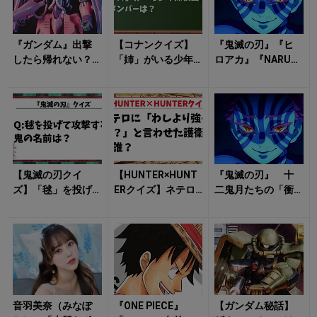
『ガンダム』出撃
【コナンクイズ】
『鬼滅の刃』『ヒ
したら帰れない？
「姉」がいる少年
ロアカ』『NARUT
ガザC、ジムII、
探偵団のメンバー
O』の敵キャラはな
ボールが背負った
は？
ぜ泣ける？ 過去
「量産機の現...
編に共通す...
【鬼滅の刃クイ
【HUNTER×HUNT
『鬼滅の刃』 十
ズ】「毬」を投げ
ERクイズ】ネテロ
二鬼月たちの「衝
て攻撃する鬼の名
に「わしより強く
撃の過去」 猗窩
前は？
ね？」と言わせた
座の「おしゃべ
護衛軍...
り」は人間好きの
裏...
音羽美奈（みなぽ
『ONE PIECE』
【ガンダム秘話】