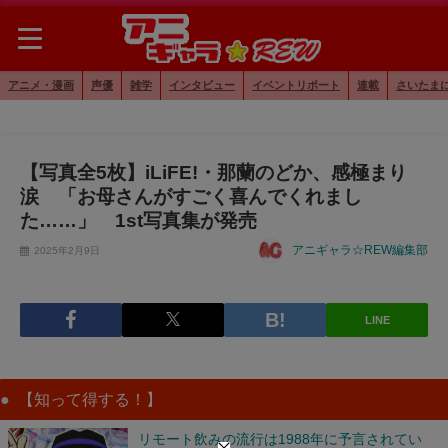
アニメ・漫画
声優
雑学
インタビュー
イベントリポート
連載
さいたま
【写真全5枚】iLiFE!・那蘭のどか、感極まり
涙 「お母さんがすごく喜んでくれまし
た……」 1st写真集が発売
アニギャラ☆REW編集部
2025年2月9日
LINE
【知って得する！】
リモート飲みの流行は1988年に予言されてい