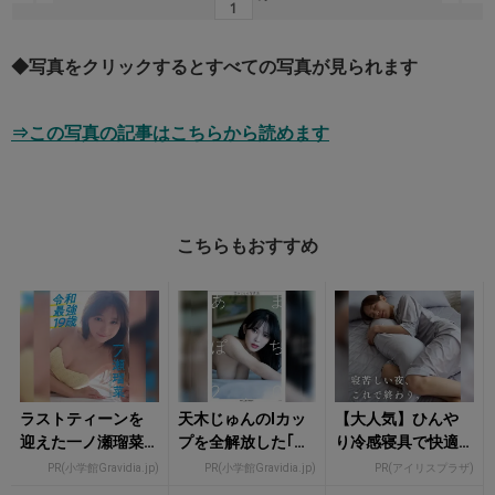
◆写真をクリックするとすべての写真が見られます
⇒この写真の記事はこちらから読めます
こちらもおすすめ
ラストティーンを
天木じゅんのIカッ
【大人気】ひんや
迎えた一ノ瀬瑠菜
プを全解放した｢バ
り冷感寝具で快適
がオトナの魅力を
ストトップの限界
な睡眠をあなた
PR(小学館Gravidia.jp)
PR(小学館Gravidia.jp)
PR(アイリスプラザ)
増していく
表現｣
に。