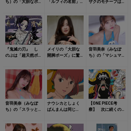
ち）の「大胆なポ
「ルフィの名前」
ザクのモチーフは
ージング」に心が
に隠されたまさか
「防毒マスク」と
踊る！
の由来 偶然か必
「意外なアイテ
然か？ ...
ム」だった？ 名
機...
『鬼滅の刃』 し
メイリの「大胆な
音羽美奈（みなぽ
のぶは「超天然ボ
開脚ポーズ」に驚
ち）の「マシュマ
ケ」だった？ 宇
きを隠せない！
ロボディあらわな
髄天元の妻・須磨
衣装姿」にドキド
の「驚愕の真実」...
キが止まらない！
音羽美奈（みなぽ
ナウシカとしょく
【ONE PIECE考
ち）の「スラッと
ぱんまんは同じ
察】 次に続くの
した美脚」に目が
声！ アラレちゃ
は「黒ひげかビビ
釘付け！
んとベルモット
か？」 Dの一族が
も…… 「声優が
続々と世...