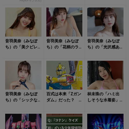
PR(Rチャンネル)
ャンネルで
ンジェリー姿に心
撃ち抜かれる！
音羽美奈（みなぽ
音羽美奈（みなぽ
音羽美奈（みなぽ
ち）の「美クビレ
ち）の「花柄のラ
ち）の「光沢感あ
際立つ水着姿」が
ンジェリー姿」に
ふれるボディ」に
眩しすぎる！
クラっとくる！
思わず見惚れる！
音羽美奈（みなぽ
百式は本来「Zガン
林未珠の「ハミ出
ち）の「シックな
ダム」だった？
しそうな水着姿」
ランジェリー姿」
名機の裏に残る“初
に視線釘付け！
に朝からキュンと
期案”の行方
する！