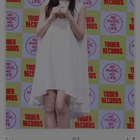
«
‹
›
»
の
5