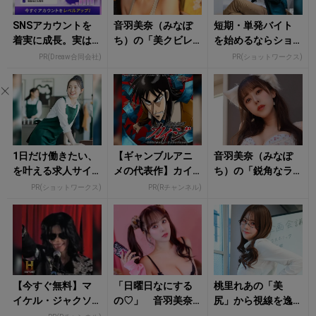
SNSアカウントを
音羽美奈（みなぽ
短期・単発バイト
着実に成長。実は
ち）の「美クビレ
を始めるならショ
みんなココ使って
あらわなランジェ
ットワークス
PR(Dreaw合同会社)
PR(ショットワークス)
ます。
リー姿」にもう夢
中！
1日だけ働きたい、
【ギャンブルアニ
音羽美奈（みなぽ
を叶える求人サイ
メの代表作】カイ
ち）の「鋭角なラ
ト
ジが完全無料で見
イン際立つランジ
PR(ショットワークス)
PR(Rチャンネル)
れる！
ェリー姿」にタジ
タジ！
【今すぐ無料】マ
「日曜日なにする
桃里れあの「美
イケル・ジャクソ
の♡」 音羽美奈
尻」から視線を逸
ン最後の真実をRチ
（みなぽち）のラ
らせない！