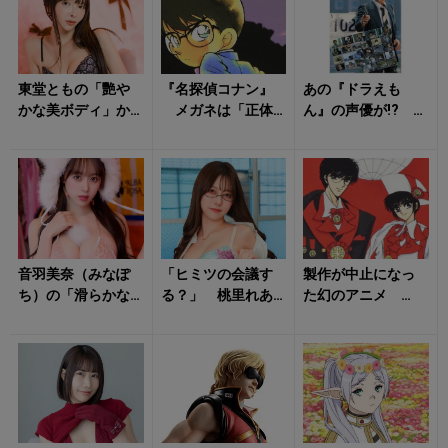
一...
東堂ともの「艷や
『名探偵コナン』
あの『ドラえも
かな美ボディ」か
メガネは「正体
ん』の声優が!? 大
ら目が離せない！
バレ防止」だけじ
山のぶ代は『太陽
ゃない！ コナン
にほえろ!』の脚本
と灰原の「あの名...
を担当したこ...
音羽美奈（みなぽ
「ヒミツの会議す
製作が中止になっ
ち）の「滑らかな
る？」 桃里れあ
た幻のアニメ
ライン」にタジタ
の「艷やかな姿」
「作者の問題発言
ジ！
に悶絶不可避！
がきっかけに……」
「キャラクターの...