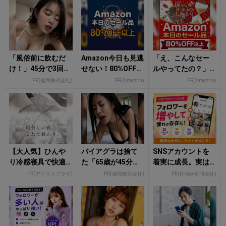
「風俗前に飲むだ
Amazon今日も見逃
「え、こんなセー
け！」45分で3回戦
せない！80%OFF以
ルやってたの？」8
も余裕！980円で朝
上が続々登場
0％OFF以上が続々
PR(健商株式会社)
PR(Amazon)
PR(Amazon)
まで絶好調
登場！Amazonの本
気が...
【大人気】ひんや
バイアグラは捨て
SNSアカウントを
り冷感寝具で快適
た「65歳が45分で3
着実に成長。実は
な睡眠をあなた
回戦も余裕」980円
みんなココ使って
PR(アイリスプラザ)
PR(健商株式会社)
PR(Dreaw合同会社)
に。
で朝まで絶好調！
ます。