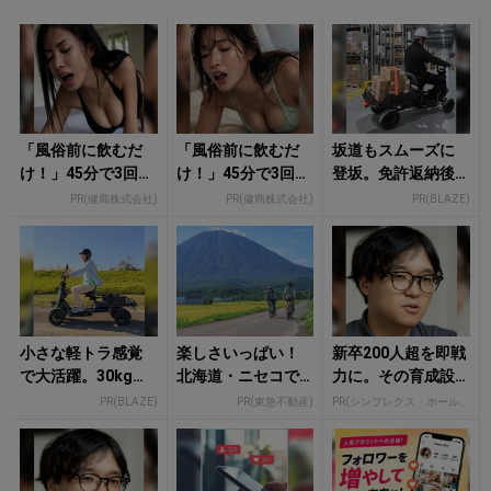
「風俗前に飲むだ
「風俗前に飲むだ
坂道もスムーズに
け！」45分で3回戦
け！」45分で3回戦
登坂。免許返納後
も余裕！1日31円で
も余裕！980円で朝
の日常を支えるシ
PR(健商株式会社)
PR(健商株式会社)
PR(BLAZE)
朝まで絶好調
まで絶好調
ニアカー
小さな軽トラ感覚
楽しさいっぱい！
新卒200人超を即戦
で大活躍。30kg積
北海道・ニセコで
力に。その育成設
める安定の4輪EV
避暑の夏旅 絶景と
計とは
PR(BLAZE)
PR(東急不動産)
PR(シンプレクス・ホールディングス)
アクティビティが
揃う「ニセコ東...