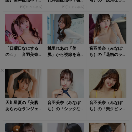
楽】無料配信中！R
代洋楽配信中！視
ち）の「鋭角なラ
チャンネルなら登
聴で楽天ポイント
イン際立つランジ
PR(Rチャンネル)
PR(Rチャンネル)
録不要！
貯まる
ェリー姿」にタジ
タジ！
「日曜日なにする
桃里れあの「美
音羽美奈（みなぽ
の♡」 音羽美奈
尻」から視線を逸
ち）の「花柄のラ
（みなぽち）のラ
らせない！
ンジェリー姿」に
ンジェリー姿に心
クラっとくる！
撃ち抜かれる！
天川星夏の「美脚
音羽美奈（みなぽ
音羽美奈（みなぽ
あらわなランジェ
ち）の「シックな
ち）の「美クビレ
リー姿」に心をく
ランジェリー姿」
際立つ水着姿」が
すぐられる！
に朝からキュンと
眩しすぎる！
する！