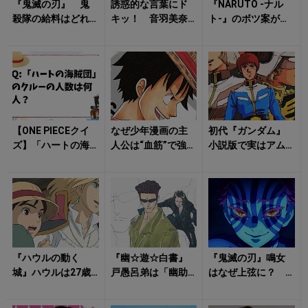
『鬼滅の刃』 鬼
誘惑的な言葉にド
『NARUTO -ナル
殺隊の給料はどれ
キッ！ 音羽美奈
ト-』のボツ案がヤ
くらい？ 新米で
（みなぽち）の
バすぎる！ 初期
も月20万円！ 驚
「美ボディ際立つ
構想は「ラーメン
きの「柱の給料...
下着姿」にタジタ
マンガ!...
ジ
【ONE PIECEクイ
なぜ少年漫画の主
初代『ガンダム』
ズ】「ハートの海
人公は“血筋”で強く
小説版で実はアム
賊団」のクルーの
なるのか？ルフ
ロは…… シャアの
人数は何人？
ィ、ナルト、一護
裏切りも変わる
に見る血統設定...
「別の一年戦争」
『ハウルの動く
『幽☆遊☆白書』
『鬼滅の刃』鳴女
城』ハウルは27歳
戸愚呂弟は「幽助
はなぜ上弦に？
だった？ セロリ
と共闘」した？
猗窩座・魘夢・玉
のソース、心臓の
魔界へ行かなかっ
壺にもあった「鬼