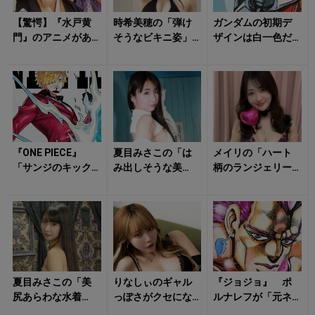
【驚愕】『水戸黄
時希美穂の「弾け
ガンダムの初期デ
門』のアニメがあ
そうなビキニ姿」
ザインは白一色だ
った！ イランで
に戸惑いを隠せな
った？ 「赤と青
は『ミチコマン』
い！
は絶対！」玩具メ
の名前で大人気
ーカーの鉄の掟
『ONE PIECE』
夏目みさこの「は
メイリの「ハート
「サンジのキック
み出しそうな美
柄のランジェリー
力」はどれくら
尻」に心奪われ
姿」にキュンとす
い？ 想像を超え
る！
る！
て生み出さ...
夏目みさこの「美
りなしぃのギャル
『ジョジョ』 ポ
尻あらわな水着
っぽさがクセにな
ルナレフが「元ネ
姿」にドキリ！
る「ランジェリー
タ」だった！ 勘