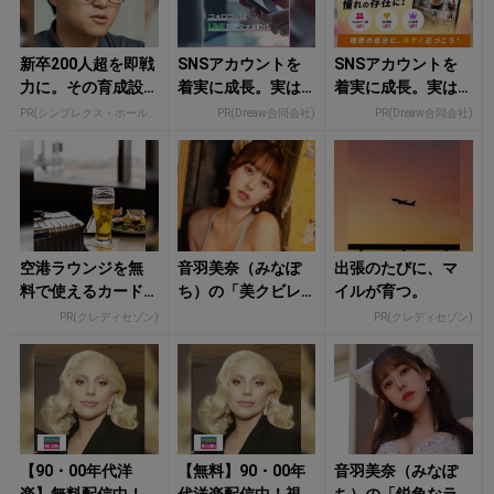
新卒200人超を即戦
SNSアカウントを
SNSアカウントを
力に。その育成設
着実に成長。実は
着実に成長。実は
計とは
みんなココ使って
みんなココ使って
PR(シンプレクス・ホールディングス)
PR(Dreaw合同会社)
PR(Dreaw合同会社)
ます。
ます。
空港ラウンジを無
音羽美奈（みなぽ
出張のたびに、マ
料で使えるカード
ち）の「美クビレ
イルが育つ。
とは…？
あらわなランジェ
PR(クレディセゾン)
PR(クレディセゾン)
リー姿」にもう夢
中！
【90・00年代洋
【無料】90・00年
音羽美奈（みなぽ