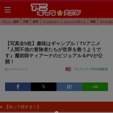
アニメ・漫画
声優
雑学
インタビュー
イベントリポート
連載
さいたま
【写真全5枚】趣味はギャンブル！TVアニメ
『人間不信の冒険者たちが世界を救うようで
す』魔術師ティアーナのビジュアル＆PVが公
開！
アニギャラ☆REW編集部
2022年12月13日
LINE
【知って得する！】