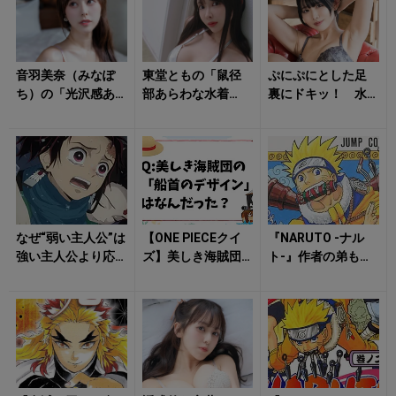
音羽美奈（みなぽ
東堂ともの「鼠径
ぷにぷにとした足
ち）の「光沢感あ
部あらわな水着
裏にドキッ！ 水
ふれるボディ」に
姿」にクラっとく
湊まり花の「ラン
思わず見惚れる！
る！
ジェリー姿」に心
が踊る
なぜ“弱い主人公”は
【ONE PIECEクイ
『NARUTO -ナル
強い主人公より応
ズ】美しき海賊団
ト-』作者の弟もヒ
援されるのか？
の「船首のデザイ
ット漫画家！ 実
炭治郎、デク、ス
ン」はなんだっ
は「双子」の漫画
バルに共通す...
た？
家たち