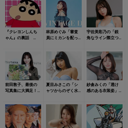
噂に残る「裏設定...
た理由【考察】
になる前の素顔」
『クレヨンしんち
林原めぐみ「審査
宇佐美彩乃の「鋭
ゃん』の裏話
員にミカンを配っ
角なライン際立つ
「吉永先生には実
て合格!?」 大塚明
水着姿」にハート
は子供がいた」
夫が役者を目指し
射抜かれる！
「またずれ荘が生
た理由は？ ...
まれ...
前田敦子、最後の
夏目みさこの「シ
紗倉みくの「透け
写真集に大満足！
ャツからのぞく水
感のある衣装姿」
「点数を付ける
着姿」がたまらな
にクラっとくる！
なら1万点！」 驚
い！
きの点数に隠さ...