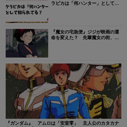
ラピカは「何ハンター」として知
られてる？
『魔女の宅急便』ジジが映画の運
命を変えた？ 先輩魔女の街、ジ
ブリ転機の裏話
『ガンダム』 アムロは「安室零」 主人公のカタカナ