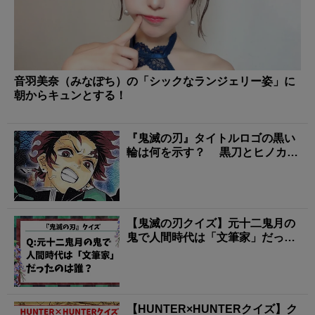
音羽美奈（みなぽち）の「シックなランジェリー姿」に
朝からキュンとする！
『鬼滅の刃』タイトルロゴの黒い
輪は何を示す？ 黒刀とヒノカミ
神楽に残る「日の呼...
【鬼滅の刃クイズ】元十二鬼月の
鬼で人間時代は「文筆家」だった
のは誰？
【HUNTER×HUNTERクイズ】ク