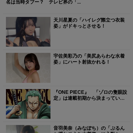
名は当時タブー？ テレビ界の「...
天川星夏の「ハイレグ際立つ衣装
姿」がドキっとさせる！
宇佐美彩乃の「美尻あらわな水着
姿」にハート射抜かれる！
『ONE PIECE』 「ゾロの隻眼設
定」は連載初期から決まってい
た!? 左目に...
音羽美奈（みなぽち）の「ぷるん