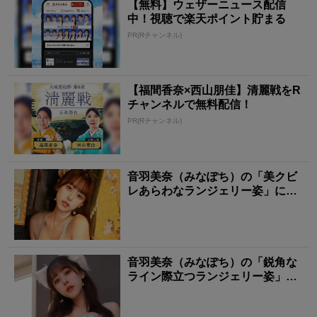
【無料】ウェザーニュース配信
中！視聴で楽天ポイント貯まる
PR(Rチャンネル)
【福間香奈×西山朋佳】清麗戦をR
チャンネルで無料配信！
PR(Rチャンネル)
音羽美奈（みなぽち）の「美クビ
レあらわなランジェリー姿」にも
う夢中！
音羽美奈（みなぽち）の「鋭角な
ライン際立つランジェリー姿」に
タジタジ！