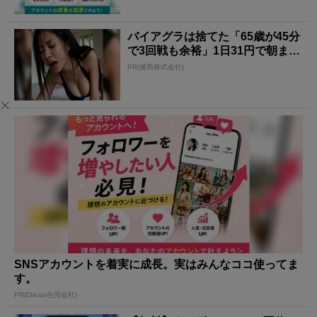
バイアグラは捨てた「65歳が45分
で3回戦も余裕」1日31円で朝まで
絶好調！
PR(健商株式会社)
SNSアカウントを着実に成長。実はみんなココ使ってま
す。
PR(Dreaw合同会社)