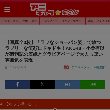
アニメ・漫画
声優
雑学
インタビュー
イベントリポート
連載
さいたま
【写真全3枚】「ラフなショーパン姿」で放つ
ラブリーな笑顔にドキドキ！AKB48・小栗有以
が週刊誌の表紙とグラビアページで大人っぽい
雰囲気を表現
アニギャラ☆REW編集部
2023年2月28日
LINE
【知って得する！】