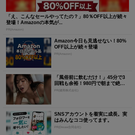
「え、こんなセールやってたの？」80％OFF以上が続々
登場！Amazonの本気が...
PR(Amazon)
Amazon今日も見逃せない！80%
OFF以上が続々登場
PR(Amazon)
「風俗前に飲むだけ！」45分で3
回戦も余裕！980円で朝まで絶好
調
PR(健商株式会社)
SNSアカウントを着実に成長。実
はみんなココ使ってます。
PR(Dreaw合同会社)