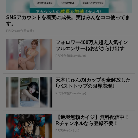
SNSアカウントを着実に成長。実はみんなココ使ってま
す。
PR(Dreaw合同会社)
フォロワー400万人超え人気イン
フルエンサーねおがさらけ出す
PR(小学館Gravidia.jp)
天木じゅんのIカップを全解放した
｢バストトップの限界表現｣
PR(小学館Gravidia.jp)
【逆境無頼カイジ】無料配信中！
Rチャンネルなら登録不要！
PR(Rチャンネル)