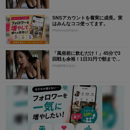
SNSアカウントを着実に成長。実
はみんなココ使ってます。
PR(Dreaw合同会社)
「風俗前に飲むだけ！」45分で3
回戦も余裕！1日31円で朝まで絶
好調
PR(健商株式会社)