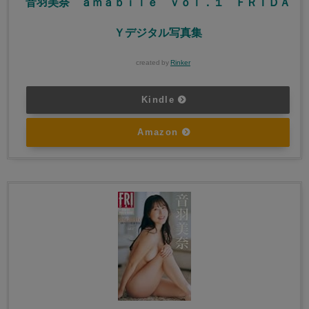
音羽美奈 ａｍａｂｉｌｅ ｖｏｌ．１ ＦＲＩＤＡ
Ｙデジタル写真集
created by
Rinker
Kindle
Amazon