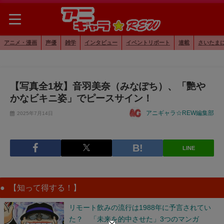
アニメ・漫画
声優
雑学
インタビュー
イベントリポート
連載
さいたま
【写真全1枚】音羽美奈（みなぽち）、「艷や
かなビキニ姿」でピースサイン！
アニギャラ☆REW編集部
2025年7月14日
LINE
【知って得する！】
リモート飲みの流行は1988年に予言されてい
た？ 「未来を的中させた」3つのマンガ