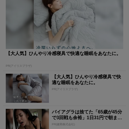
【大人気】ひんやり冷感寝具で快適な睡眠をあなたに。
PR(アイリスプラザ)
【大人気】ひんやり冷感寝具で快
適な睡眠をあなたに。
PR(アイリスプラザ)
バイアグラは捨てた「65歳が45分
で3回戦も余裕」1日31円で朝まで
絶好調！
PR(健商株式会社)