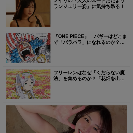
メイリの「大人のムードただよう
ランジェリー姿」に気持ち昂る！
『ONE PIECE』 バギーはどこま
で「バラバラ」になれるのか？
あまり知られ...
フリーレンはなぜ「くだらない魔
法」を集めるのか？「花畑を出す
魔法」に隠された師フ...