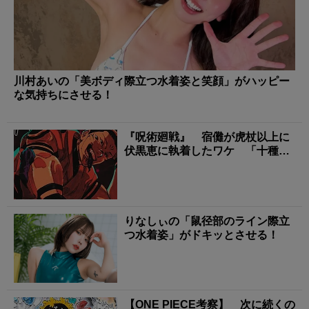
川村あいの「美ボディ際立つ水着姿と笑顔」がハッピー
な気持ちにさせる！
『呪術廻戦』 宿儺が虎杖以上に
伏黒恵に執着したワケ 「十種影
法術」に隠された最強...
りなしぃの「鼠径部のライン際立
つ水着姿」がドキッとさせる！
【ONE PIECE考察】 次に続くの