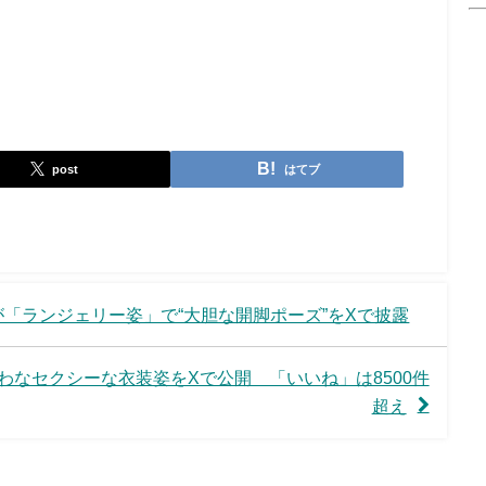
post
はてブ
「ランジェリー姿」で“大胆な開脚ポーズ”をXで披露
わなセクシーな衣装姿をXで公開 「いいね」は8500件
超え