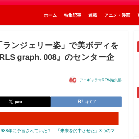
ホーム
特集記事
連載
アニメ・漫画
「ランジェリー姿」で美ボディを
S graph. 008』のセンター企
アニギャラ☆REW編集部
post
はてブ
988年に予言されていた？ 「未来を的中させた」3つのマ