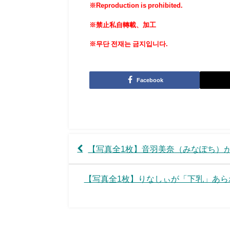
※Reproduction is prohibited.
※禁止私自轉載、加工
※무단 전재는 금지입니다.
Facebook
【写真全1枚】音羽美奈（みなぽち）が
【写真全1枚】りなしぃが「下乳」あら