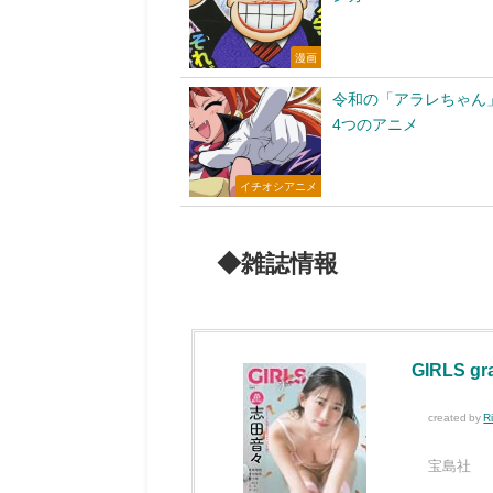
漫画
令和の「アラレちゃん
4つのアニメ
イチオシアニメ
◆雑誌情報
GIRLS gr
created by
R
宝島社