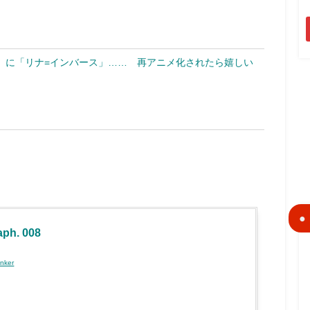
」に「リナ=インバース」…… 再アニメ化されたら嬉しい
aph. 008
inker