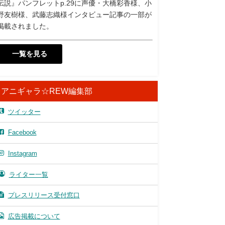
伝説』パンフレットp.29に声優・大橋彩香様、小
野友樹様、武藤志織様インタビュー記事の一部が
掲載されました。
一覧を見る
アニギャラ☆REW編集部
ツイッター
Facebook
Instagram
ライター一覧
プレスリリース受付窓口
広告掲載について