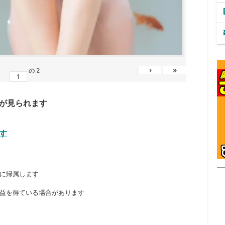
›
»
の
2
が見られます
す
に帰属します
益を得ている場合があります