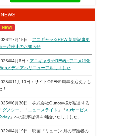
NEWS
NEW!
2026年7月15日：
アニギャラ☆REW 新規記事更
新一時停止のお知らせ
2026年4月6日：
アニギャラ☆REWはアニメ特化
Webメディアへリニューアルしました
2025年11月10日：サイトOPEN9周年を迎えまし
た！
2025年6月30日：株式会社Gunosy様が運営する
「
グノシー
」「
ニュースライト
」「
auサービス
Today
」への記事提供を開始いたしました。
2022年4月19日：映画『ミューン 月の守護者の