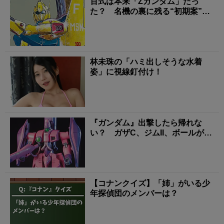
百式は本来「Zガンダム」だっ
た？ 名機の裏に残る“初期案”の
行方
林未珠の「ハミ出しそうな水着
姿」に視線釘付け！
『ガンダム』出撃したら帰れな
い？ ガザC、ジムII、ボールが背
負った「量産機の現...
【コナンクイズ】「姉」がいる少
年探偵団のメンバーは？