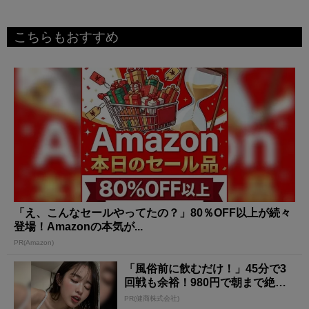
こちらもおすすめ
「え、こんなセールやってたの？」80％OFF以上が続々
登場！Amazonの本気が...
PR(Amazon)
「風俗前に飲むだけ！」45分で3
回戦も余裕！980円で朝まで絶好
調
PR(健商株式会社)