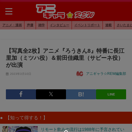
アニメ・漫画
声優
雑学
インタビュー
イベントリポート
連載
さいたま
【写真全2枚】アニメ『ろうきん8』特番に長江
里加（ミツハ役）＆前田佳織里（サビーネ役）
が出演
アニギャラ☆REW編集部
2023年3月10日
LINE
【知って得する！】
リモート飲みの流行は1988年に予言されてい