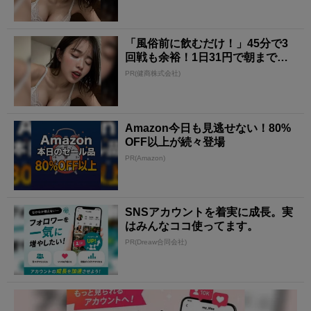
「風俗前に飲むだけ！」45分で3
回戦も余裕！1日31円で朝まで絶
好調
PR(健商株式会社)
Amazon今日も見逃せない！80%
OFF以上が続々登場
PR(Amazon)
SNSアカウントを着実に成長。実
はみんなココ使ってます。
PR(Dreaw合同会社)