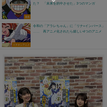
た？ 「未来を的中させた」3つのマンガ
漫画
令和の「アラレちゃん」に「リナ=インバース」
…… 再アニメ化されたら嬉しい4つのアニメ
イチオシアニメ