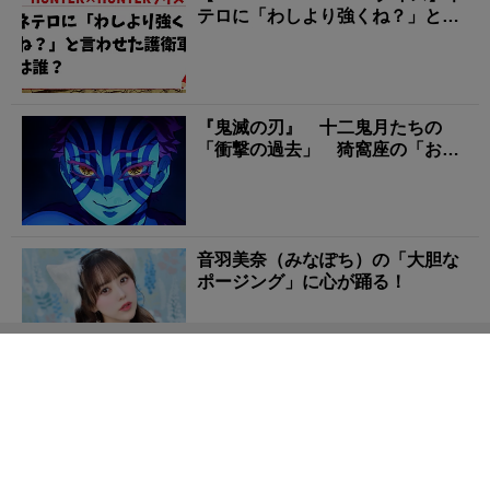
テロに「わしより強くね？」と言
わせた護衛軍...
『鬼滅の刃』 十二鬼月たちの
「衝撃の過去」 猗窩座の「おし
ゃべり」は人間好きの裏...
音羽美奈（みなぽち）の「大胆な
ポージング」に心が踊る！