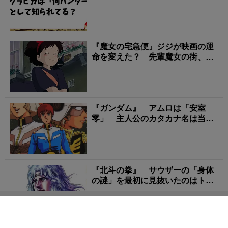
られてる？
『魔女の宅急便』ジジが映画の運
命を変えた？ 先輩魔女の街、ジ
ブリ転機の裏話
『ガンダム』 アムロは「安室
零」 主人公のカタカナ名は当時
タブー？ テレビ界の「...
『北斗の拳』 サウザーの「身体
の謎」を最初に見抜いたのはトキ
だった！ 優しさの裏...