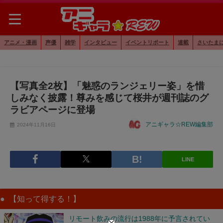
アニメ・漫画
声優
雑学
インタビュー
イベントリポート
連載
さいたま
【写真全2枚】「魅惑のランジェリー姿」を惜
しみなく披露！尊みを感じて桜井が週刊誌のグ
ラビアページに登場
アニギャラ☆REW編集部
2024年11月16日
LINE
【知って得する！】
リモート飲みの流行は1988年に予言されてい