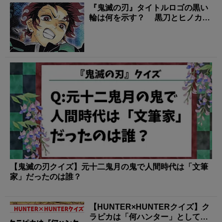
『鬼滅の刃』タイトルロゴの黒い
輪は何を示す？ 黒刀とヒノカミ
神楽に残る「日の呼...
【鬼滅の刃クイズ】元十二鬼月の鬼で人間時代は「文筆
家」だったのは誰？
【HUNTER×HUNTERクイズ】ク
ラピカは「何ハンター」として知