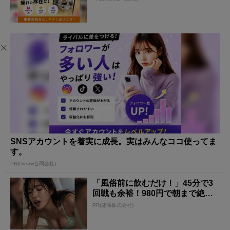
SNSアカウントを着実に成長。実はみんなココ使ってま
す。
PR(Dreaw合同会社)
「風俗前に飲むだけ！」45分で3
回戦も余裕！980円で朝まで絶好
調
PR(健商株式会社)