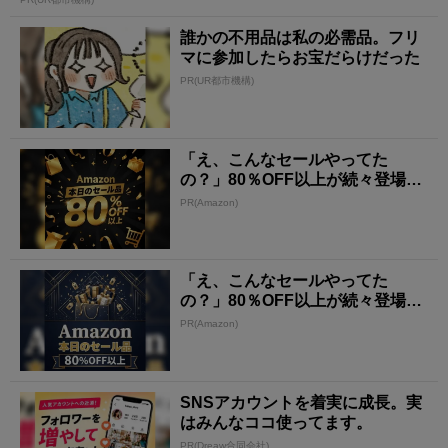
誰かの不用品は私の必需品。フリ
マに参加したらお宝だらけだった
PR(UR都市機構)
「え、こんなセールやってた
の？」80％OFF以上が続々登場！
Amazonの本気が...
PR(Amazon)
「え、こんなセールやってた
の？」80％OFF以上が続々登場！
Amazonの本気が...
PR(Amazon)
SNSアカウントを着実に成長。実
はみんなココ使ってます。
PR(Dreaw合同会社)