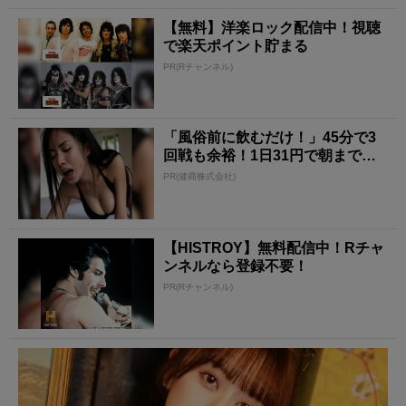
【無料】洋楽ロック配信中！視聴
で楽天ポイント貯まる
PR(Rチャンネル)
「風俗前に飲むだけ！」45分で3
回戦も余裕！1日31円で朝まで絶
好調
PR(健商株式会社)
【HISTROY】無料配信中！Rチャ
ンネルなら登録不要！
PR(Rチャンネル)