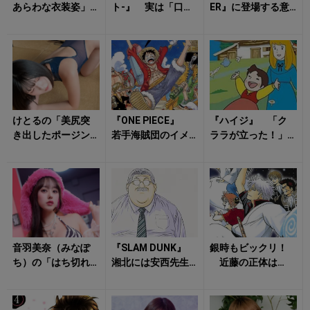
あらわな衣装姿」
ト-』 実は「口
ER』に登場する意
に心が弾む！
癖」が重要な要素
外な有名人 「大
だった！ 「ナル
好きなアイドルネ
トの言い回...
タ」や...
けとるの「美尻突
『ONE PIECE』
『ハイジ』 「ク
き出したポージン
若手海賊団のイメ
ララが立った！」
グ」が視線を自然
ージ崩壊？ 10代
名シーンに隠され
と引き寄せる！
から90歳まで！
た真実 実は「あ
麦わ...
の人」の前でもう...
音羽美奈（みなぽ
『SLAM DUNK』
銀時もビックリ！
ち）の「はち切れ
湘北には安西先生
近藤の正体は
そうなボディ」に
以外に「顧問」が
「マダオ」……？
ドギマギする！
いた！ 翔陽の
『銀魂』は「シリ
「謎のベ...
アス時代劇」にな...