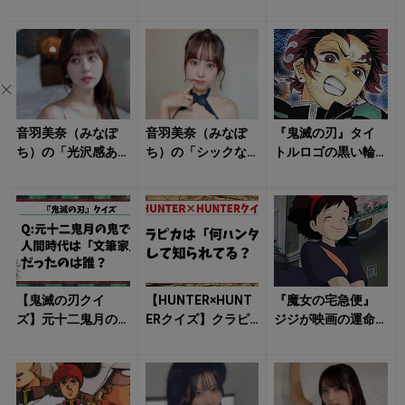
らせない！
際立つ水着姿」が
ンジェリー姿」に
眩しすぎる！
クラっとくる！
音羽美奈（みなぽ
音羽美奈（みなぽ
『鬼滅の刃』タイ
ち）の「光沢感あ
ち）の「シックな
トルロゴの黒い輪
ふれるボディ」に
ランジェリー姿」
は何を示す？ 黒
思わず見惚れる！
に朝からキュンと
刀とヒノカミ神楽
する！
に残る「日の呼...
【鬼滅の刃クイ
【HUNTER×HUNT
『魔女の宅急便』
ズ】元十二鬼月の
ERクイズ】クラピ
ジジが映画の運命
鬼で人間時代は
カは「何ハンタ
を変えた？ 先輩
「文筆家」だった
ー」として知られ
魔女の街、ジブリ
のは誰？
てる？
転機の裏話