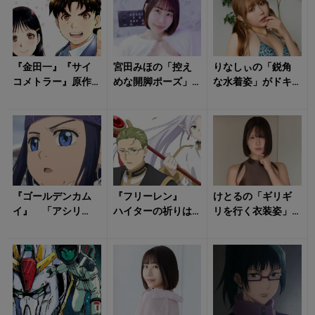
『金田一』『サイ
宮田みほの「控え
りなしぃの「鋭角
コメトラー』原作
めな開脚ポーズ」
な水着姿」がドキ
者は同一人物だっ
に目のやり場が……
ッとさせる！
た！ 驚きの「7つ
の顔」を持つ...
『ゴールデンカム
『フリーレン』
けとるの「ギリギ
イ』 「アシリ
ハイターの祈りは
リを行く衣装姿」
パ」という名前の
「無駄」だった？
に視線が自然と流
本当の意味、知っ
聖典に隠された
れる！
てますか？ 「物
真実と魔族の起源...
語...