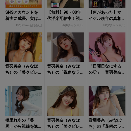
SNSアカウントを
【無料】90・00年
【何があった】マ
着実に成長。実は
代洋楽配信中！視
イケル晩年の真相
みんなココ使って
聴で楽天ポイント
を無料で見るならR
PR(Dreaw合同会社)
PR(Rチャンネル)
PR(Rチャンネル)
ます。
貯まる
チャンネル
音羽美奈（みなぽ
音羽美奈（みなぽ
「日曜日なにする
ち）の「美クビレ
ち）の「鋭角なラ
の♡」 音羽美奈
あらわなランジェ
イン際立つランジ
（みなぽち）のラ
リー姿」にもう夢
ェリー姿」にタジ
ンジェリー姿に心
中！
タジ！
撃ち抜かれる！
桃里れあの「美
音羽美奈（みなぽ
音羽美奈（みなぽ
尻」から視線を逸
ち）の「美クビレ
ち）の「花柄のラ