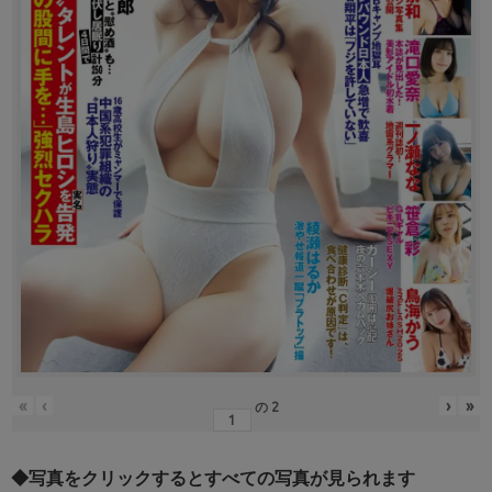
«
‹
›
»
の
2
◆写真をクリックするとすべての写真が見られます