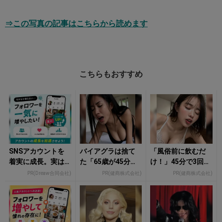
⇒この写真の記事はこちらから読めます
こちらもおすすめ
SNSアカウントを
バイアグラは捨て
「風俗前に飲むだ
着実に成長。実は
た「65歳が45分で3
け！」45分で3回戦
みんなココ使って
回戦も余裕」1日31
も余裕！980円で朝
PR(Dreaw合同会社)
PR(健商株式会社)
PR(健商株式会社)
ます。
円で朝まで絶好
まで絶好調
調！