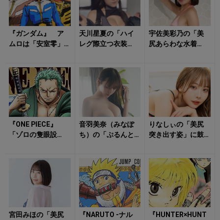
『ガンダム』 ア
天川星夏の「ハイ
宇佐美彩乃の「美
ムロは「安室零」
レグ際立つ衣装
尻あらわな水着
主人公のカタカ
姿」がドキっとさ
姿」にハート射抜
ナ名は当時タブ
せる！
かれる！
ー？ テレビ界の
「...
『ONE PIECE』
音羽美奈（みなぽ
りなしぃの「美尻
「ゾロの隻眼設
ち）の「ぷるんと
突き出す姿」に鼓
定」は連載初期か
揺れそうな水着
動早まる！
ら決まっていた!?
姿」に心動かされ
左目に...
る！
宮田みほの「美尻
『NARUTO -ナル
『HUNTER×HUNT