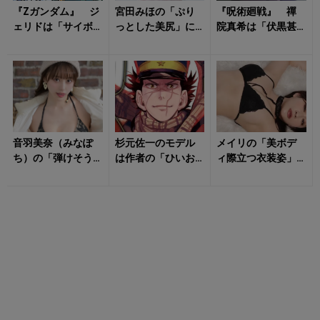
『Zガンダム』 ジ
宮田みほの「ぷり
『呪術廻戦』 禪
ェリドは「サイボ
っとした美尻」に
院真希は「伏黒甚
ーグに改造」され
飛びつきたい！
爾の劣化版」では
る予定だった？
なかった？ 呪具
モビルスーツに...
なしで宿儺に届い...
音羽美奈（みなぽ
杉元佐一のモデル
メイリの「美ボデ
ち）の「弾けそう
は作者の「ひいお
ィ際立つ衣装姿」
な水着姿」にドキ
じいちゃん？」 2
のトリコに！
ドキが止まらな
千人のロシア軍に
い！
囲まれて生還し...