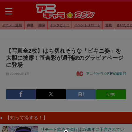
アニメ・漫画
声優
雑学
インタビュー
イベントリポート
連載
さいたま
【写真全2枚】はち切れそうな「ビキニ姿」を
大胆に披露！笹倉彩が週刊誌のグラビアページ
に登場
アニギャラ☆REW編集部
2025年3月1日
LINE
【知って得する！】
リモート飲みの流行は1988年に予言されてい