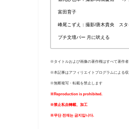
富田育子
峰尾こずえ
：撮影/唐木貴央 スタイ
プチ文壇バー 月に吠える
※タイトルおよび画像の著作権はすべて著作者
※本記事はアフィリエイトプログラムによる収
※無断複写・転載を禁止します
※Reproduction is prohibited.
※禁止私自轉載、加工
※무단 전재는 금지입니다.