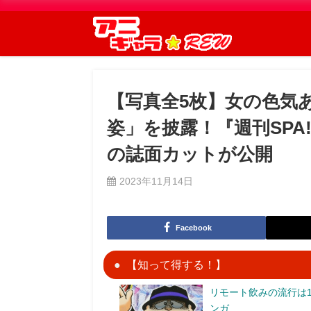
【写真全5枚】女の色気
姿」を披露！『週刊SP
の誌面カットが公開
2023年11月14日
Facebook
【知って得する！】
リモート飲みの流行は1
ンガ