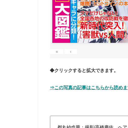
«
‹
◆クリックすると拡大できます。
⇒この写真の記事はこちらから読めま
都丸紗也華
：撮影/高橋慶佑 ヘア