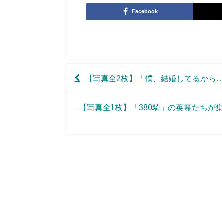
Facebook
【写真全2枚】「僕、結婚してるから…
【写真全1枚】「380騎」の英霊たちが集う!