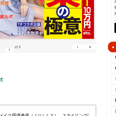
›
»
の
5
す
メイク/田森春菜（ＪＵＬＬＹ） スタイリング/