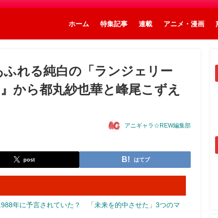
ホーム
特集記事
連載
アニメ・漫画
あふれる純白の「ランジェリー
A!』から都丸紗也華と峰尾こずえ
アニギャラ☆REW編集部
post
はてブ
988年に予言されていた？ 「未来を的中させた」3つのマ