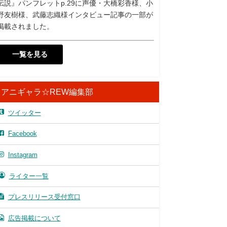
伝説』パンフレットp.29に声優・大橋彩香様、小
野友樹様、武藤志織様インタビュー記事の一部が
掲載されました。
一覧を見る
アニギャラ☆REW編集部
ツイッター
Facebook
Instagram
ライター一覧
プレスリリース受付窓口
広告掲載について