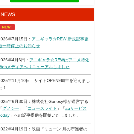
NEWS
NEW!
2026年7月15日：
アニギャラ☆REW 新規記事更
新一時停止のお知らせ
2026年4月6日：
アニギャラ☆REWはアニメ特化
Webメディアへリニューアルしました
2025年11月10日：サイトOPEN9周年を迎えまし
た！
2025年6月30日：株式会社Gunosy様が運営する
「
グノシー
」「
ニュースライト
」「
auサービス
Today
」への記事提供を開始いたしました。
2022年4月19日：映画『ミューン 月の守護者の