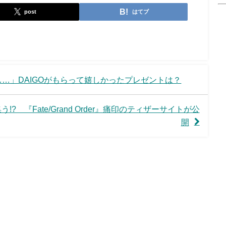
post
はてブ
…」DAIGOがもらって嬉しかったプレゼントは？
? 『Fate/Grand Order』痛印のティザーサイトが公
開