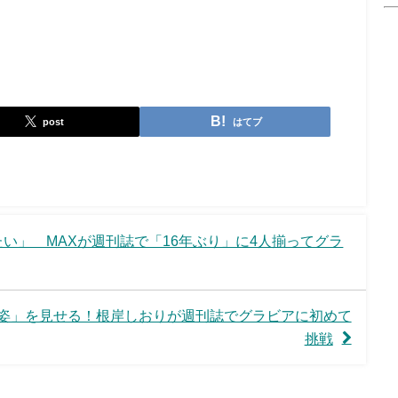
post
はてブ
い」 MAXが週刊誌で「16年ぶり」に4人揃ってグラ
姿」を見せる！根岸しおりが週刊誌でグラビアに初めて
挑戦