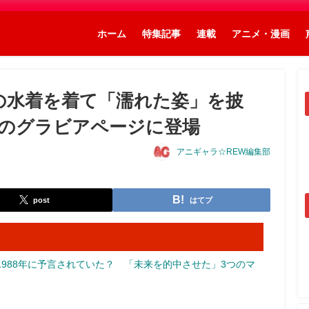
ホーム
特集記事
連載
アニメ・漫画
の水着を着て「濡れた姿」を披
のグラビアページに登場
アニギャラ☆REW編集部
post
はてブ
988年に予言されていた？ 「未来を的中させた」3つのマ