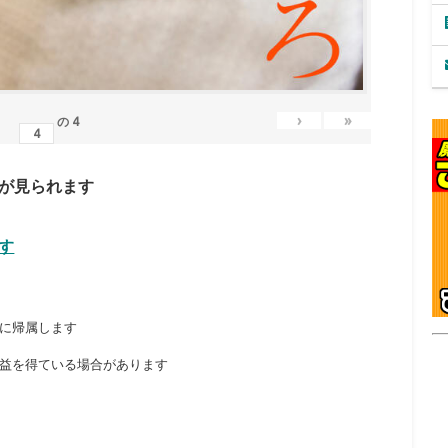
›
»
の
4
が見られます
す
に帰属します
益を得ている場合があります