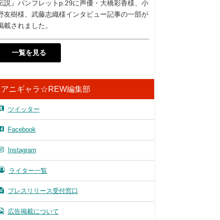
伝説』パンフレットp.29に声優・大橋彩香様、小
野友樹様、武藤志織様インタビュー記事の一部が
掲載されました。
一覧を見る
アニギャラ☆REW編集部
ツイッター
Facebook
Instagram
ライター一覧
プレスリリース受付窓口
広告掲載について