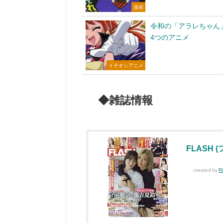
漫画
令和の「アラレちゃん
4つのアニメ
イチオシアニメ
◆雑誌情報
FLASH (
created by
R