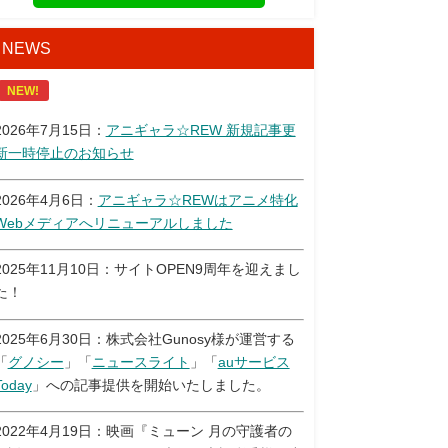
NEWS
NEW!
2026年7月15日：
アニギャラ☆REW 新規記事更
新一時停止のお知らせ
2026年4月6日：
アニギャラ☆REWはアニメ特化
Webメディアへリニューアルしました
2025年11月10日：サイトOPEN9周年を迎えまし
た！
2025年6月30日：株式会社Gunosy様が運営する
「
グノシー
」「
ニュースライト
」「
auサービス
Today
」への記事提供を開始いたしました。
2022年4月19日：映画『ミューン 月の守護者の