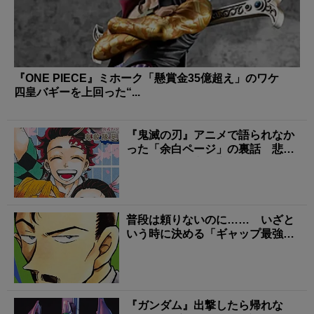
『ONE PIECE』ミホーク「懸賞金35億超え」のワケ
四皇バギーを上回った“...
『鬼滅の刃』アニメで語られなか
った「余白ページ」の裏話 悲鳴
嶼や珠世の見方が変わ...
普段は頼りないのに…… いざと
いう時に決める「ギャップ最強キ
ャラ」4選
『ガンダム』出撃したら帰れな