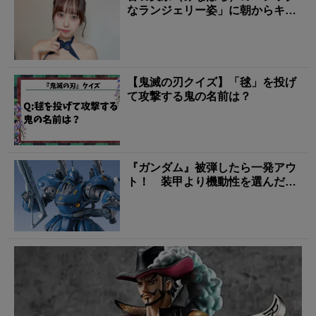
なランジェリー姿」に朝からキュ
ンとする！
【鬼滅の刃クイズ】「毬」を投げ
て攻撃する鬼の名前は？
『ガンダム』被弾したら一発アウ
ト！ 装甲より機動性を選んだ機
体3選