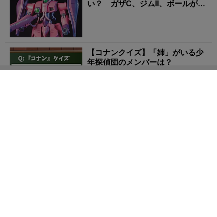
い？ ガザC、ジムII、ボールが背
負った「量産機の現...
【コナンクイズ】「姉」がいる少
年探偵団のメンバーは？
【ガンダム秘話】ザクのモチーフは「防毒マスク」と