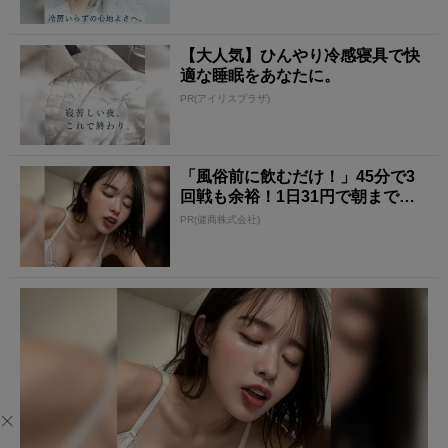
【大人気】ひんやり冷感寝具で快
適な睡眠をあなたに。
PR(アイリスプラザ)
「風俗前に飲むだけ！」45分で3
回戦も余裕！1日31円で朝まで絶
好調
PR(健商株式会社)