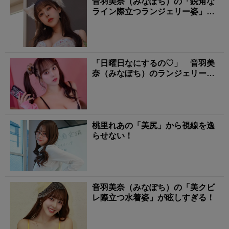
音羽美奈（みなぽち）の「鋭角な
ライン際立つランジェリー姿」に
タジタジ！
「日曜日なにするの♡」 音羽美
奈（みなぽち）のランジェリー姿
に心撃ち抜かれる！
桃里れあの「美尻」から視線を逸
らせない！
音羽美奈（みなぽち）の「美クビ
レ際立つ水着姿」が眩しすぎる！