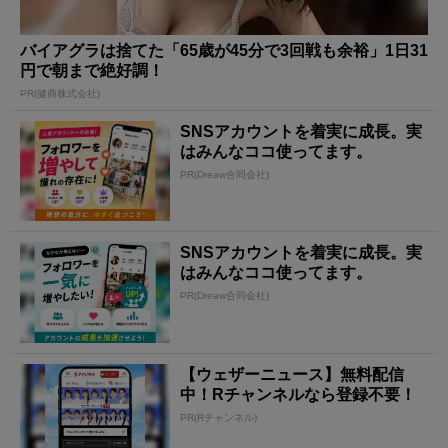
バイアグラは捨てた「65歳が45分で3回戦も余裕」1日31
円で朝まで絶好調！
PR(健商株式会社)
SNSアカウントを着実に成長。実
はみんなココ使ってます。
PR(Dreaw合同会社)
SNSアカウントを着実に成長。実
はみんなココ使ってます。
PR(Dreaw合同会社)
【ウェザーニュース】無料配信
中！Rチャンネルなら登録不要！
PR(Rチャンネル)