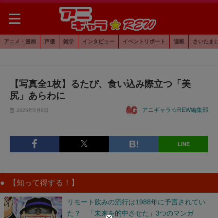
アニメ・漫画
声優
雑学
インタビュー
イベントリポート
連載
さいたま
【写真全1枚】るたぴ、食い込み際立つ「美
尻」あらわに
アニギャラ☆REW編集部
2025年5月8日
LINE
【知って得する！】
リモート飲みの流行は1988年に予言されてい
た？ 「未来を的中させた」3つのマンガ