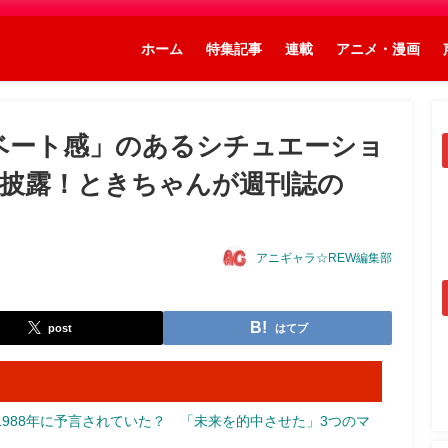
ホーム
特集記事
連載
アニメ・漫画
ベート感」のあるシチュエーショ
を披露！ときちゃんが週刊誌の
アニギャラ☆REW編集部
post
はてブ
988年に予言されていた？ 「未来を的中させた」3つのマ