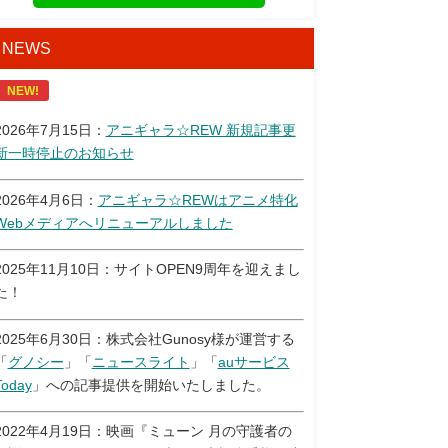
NEWS
NEW!
2026年7月15日：
アニギャラ☆REW 新規記事更
新一時停止のお知らせ
2026年4月6日：
アニギャラ☆REWはアニメ特化
Webメディアへリニューアルしました
2025年11月10日：サイトOPEN9周年を迎えまし
た！
2025年6月30日：株式会社Gunosy様が運営する
「
グノシー
」「
ニュースライト
」「
auサービス
Today
」への記事提供を開始いたしました。
2022年4月19日：映画『ミューン 月の守護者の