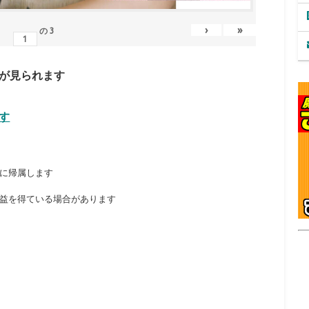
›
»
の
3
が見られます
す
に帰属します
益を得ている場合があります