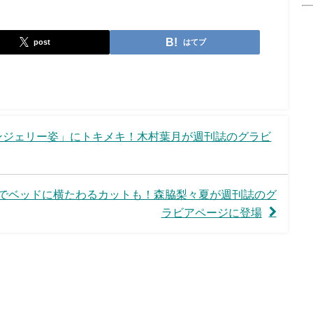
post
はてブ
ンジェリー姿」にトキメキ！木村葉月が週刊誌のグラビ
」でベッドに横たわるカットも！森脇梨々夏が週刊誌のグ
ラビアページに登場