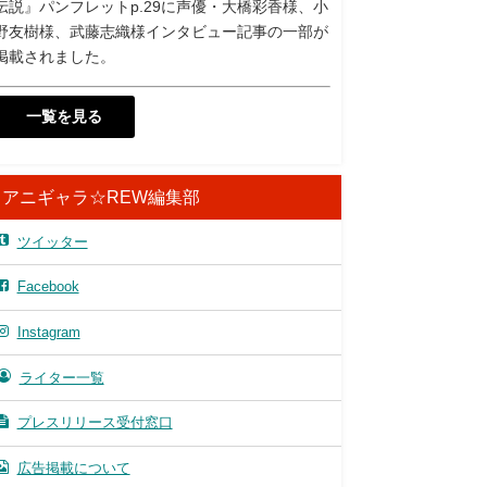
伝説』パンフレットp.29に声優・大橋彩香様、小
野友樹様、武藤志織様インタビュー記事の一部が
掲載されました。
一覧を見る
アニギャラ☆REW編集部
ツイッター
Facebook
Instagram
ライター一覧
プレスリリース受付窓口
広告掲載について