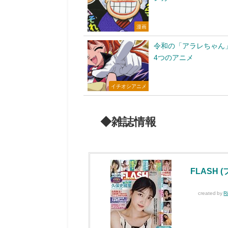
漫画
令和の「アラレちゃん
4つのアニメ
イチオシアニメ
◆雑誌情報
FLASH (
created by
R