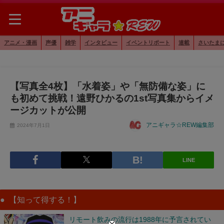
アニメ・漫画
声優
雑学
インタビュー
イベントリポート
連載
さいたま
【写真全4枚】「水着姿」や「無防備な姿」に
も初めて挑戦！遠野ひかるの1st写真集からイメ
ージカットが公開
アニギャラ☆REW編集部
2024年7月1日
LINE
【知って得する！】
リモート飲みの流行は1988年に予言されてい