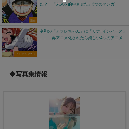
た？ 「未来を的中させた」3つのマンガ
漫画
令和の「アラレちゃん」に「リナ=インバース」
…… 再アニメ化されたら嬉しい4つのアニメ
イチオシアニメ
◆写真集情報