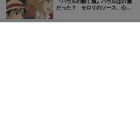
『ハウルの動く城』ハウルは27歳
だった？ セロリのソース、心臓
の噂に残る「裏設定...
【ONE PIECEクイズ】美しき海賊団の「船首のデザイ
ン」はなんだった？
メイリの「ハート柄のランジェリ
ー姿」にキュンとする！