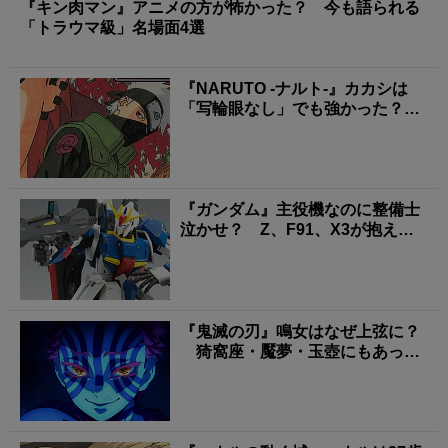
『キン肉マン』アニメの方が怖かった？ 今も語られる
「トラウマ級」名場面4選
『NARUTO -ナルト-』カカシは
「写輪眼なし」でも強かった？
“コピー忍者”...
『ガンダム』主役機なのに整備士
泣かせ？ Z、F91、X3が抱えた
「意外な欠陥」
『鬼滅の刃』鳴女はなぜ上弦に？
猗窩座・魘夢・玉壺にもあった
「鬼になる前の素顔」