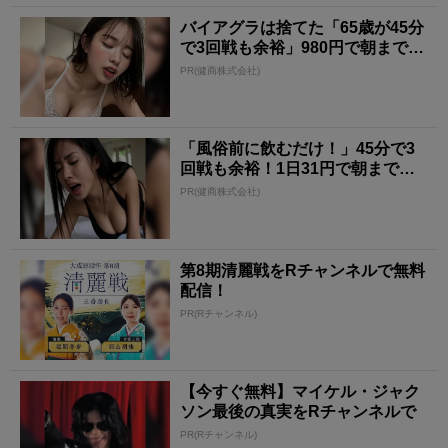
バイアグラは捨てた「65歳が45分
で3回戦も余裕」980円で朝まで絶
好調！
PR(健商株式会社)
「風俗前に飲むだけ！」45分で3
回戦も余裕！1日31円で朝まで絶
好調
PR(健商株式会社)
第8期清麗戦をRチャンネルで無料
配信！
PR(Rチャンネル)
【今すぐ無料】マイケル・ジャク
ソン最後の真実をRチャンネルで
PR(Rチャンネル)