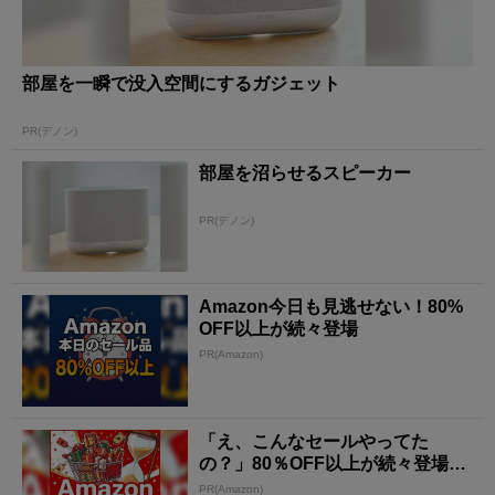
部屋を一瞬で没入空間にするガジェット
PR(デノン)
部屋を沼らせるスピーカー
PR(デノン)
Amazon今日も見逃せない！80%
OFF以上が続々登場
PR(Amazon)
「え、こんなセールやってた
の？」80％OFF以上が続々登場！
Amazonの本気が...
PR(Amazon)