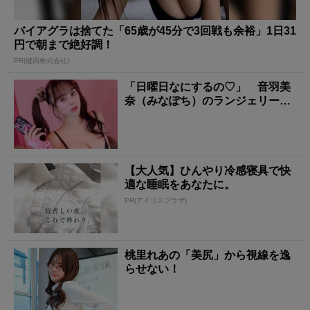
バイアグラは捨てた「65歳が45分で3回戦も余裕」1日31
円で朝まで絶好調！
PR(健商株式会社)
「日曜日なにするの♡」 音羽美
奈（みなぽち）のランジェリー姿
に心撃ち抜かれる！
【大人気】ひんやり冷感寝具で快
適な睡眠をあなたに。
PR(アイリスプラザ)
桃里れあの「美尻」から視線を逸
らせない！