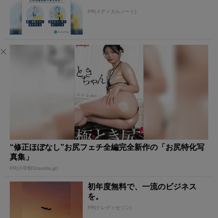
PR(メディカルノート)
“修正ほぼなし”お尻フェチ全編完全新作の「お尻特化写
真集」
PR(小学館Gravidia.jp)
初年度無料で、一流のビジネス
を。
PR(クレディセゾン)