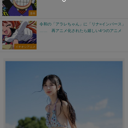
漫画
令和の「アラレちゃん」に「リナ=インバース」
…… 再アニメ化されたら嬉しい4つのアニメ
イチオシアニメ