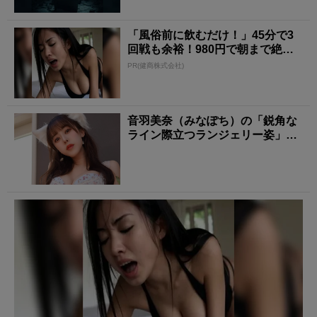
「風俗前に飲むだけ！」45分で3
回戦も余裕！980円で朝まで絶好
調
PR(健商株式会社)
音羽美奈（みなぽち）の「鋭角な
ライン際立つランジェリー姿」に
タジタジ！