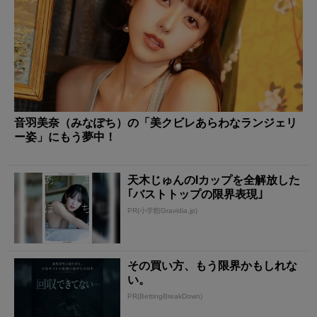
音羽美奈（みなぽち）の「美クビレあらわなランジェリ
ー姿」にもう夢中！
天木じゅんのIカップを全解放した
｢バストトップの限界表現｣
PR(小学館Gravidia.jp)
その買い方、もう限界かもしれな
い。
PR(BettingBreakDown)