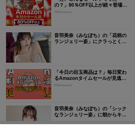
の？」80％OFF以上が続々登場！
Amazonの本気が...
PR(Amazon)
音羽美奈（みなぽち）の「花柄の
ランジェリー姿」にクラっとく
る！
「今日の目玉商品は？」毎日変わ
るAmazonタイムセールが見逃せ
ない
PR(Amazon)
音羽美奈（みなぽち）の「シック
なランジェリー姿」に朝からキュ
ンとする！