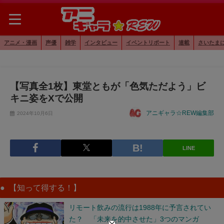
アニメ・漫画
声優
雑学
インタビュー
イベントリポート
連載
さいたま
【写真全1枚】東堂ともが「色気ただよう」ビ
キニ姿をXで公開
アニギャラ☆REW編集部
2024年10月6日
LINE
【知って得する！】
リモート飲みの流行は1988年に予言されてい
た？ 「未来を的中させた」3つのマンガ