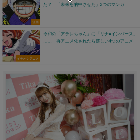
た？ 「未来を的中させた」3つのマンガ
漫画
令和の「アラレちゃん」に「リナ=インバース」
…… 再アニメ化されたら嬉しい4つのアニメ
イチオシアニメ