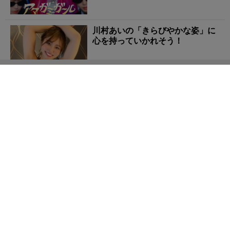
川村あいの「きらびやかな姿」に
心を持っていかれそう！
『ポケモン』 タケシは21人兄弟の長男だった!? 母親
の「壮絶な再婚歴」と「1...