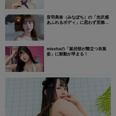
音羽美奈（みなぽち）の「光沢感
あふれるボディ」に思わず見惚れ
る！
misshaの「鼠径部が際立つ衣装
姿」に鼓動が早まる！