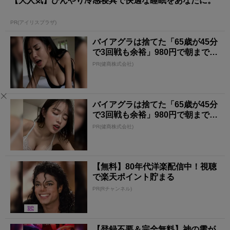
【大人気】ひんやり冷感寝具で快適な睡眠をあなたに。
PR(アイリスプラザ)
バイアグラは捨てた「65歳が45分
で3回戦も余裕」980円で朝まで絶
好調！
PR(健商株式会社)
バイアグラは捨てた「65歳が45分
で3回戦も余裕」980円で朝まで絶
好調！
PR(健商株式会社)
【無料】80年代洋楽配信中！視聴
で楽天ポイント貯まる
PR(Rチャンネル)
【登録不要＆完全無料】神の雫が