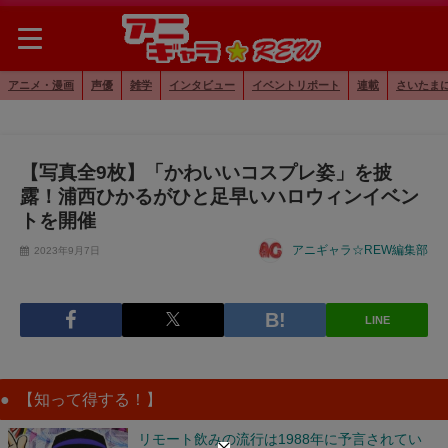
アニメ・漫画
声優
雑学
インタビュー
イベントリポート
連載
さいたま
【写真全9枚】「かわいいコスプレ姿」を披
露！浦西ひかるがひと足早いハロウィンイベン
トを開催
アニギャラ☆REW編集部
2023年9月7日
LINE
【知って得する！】
リモート飲みの流行は1988年に予言されてい