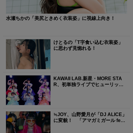
水瀬ちかの「美尻ときめく衣装姿」に視線上向き！
けとるの「T字食い込む衣装姿」
に思わず見惚れる！
KAWAII LAB.新星・MORE STA
R、初単独ライブでヒューリック
ホール...
≒JOY、山野愛月が「DJ ALICE」
に変貌！ 「アマガミガール feat.
...