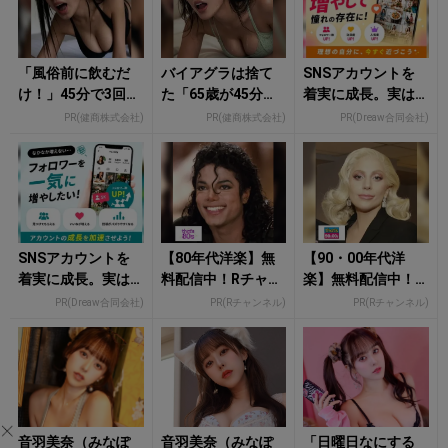
「風俗前に飲むだ
バイアグラは捨て
SNSアカウントを
け！」45分で3回戦
た「65歳が45分で3
着実に成長。実は
も余裕！1日31円で
回戦も余裕」1日31
みんなココ使って
PR(健商株式会社)
PR(健商株式会社)
PR(Dreaw合同会社)
朝まで絶好調
円で朝まで絶好
ます。
調！
SNSアカウントを
【80年代洋楽】無
【90・00年代洋
着実に成長。実は
料配信中！Rチャン
楽】無料配信中！R
みんなココ使って
ネルなら登録不
チャンネルなら登
PR(Dreaw合同会社)
PR(Rチャンネル)
PR(Rチャンネル)
ます。
要！
録不要！
音羽美奈（みなぽ
音羽美奈（みなぽ
「日曜日なにする