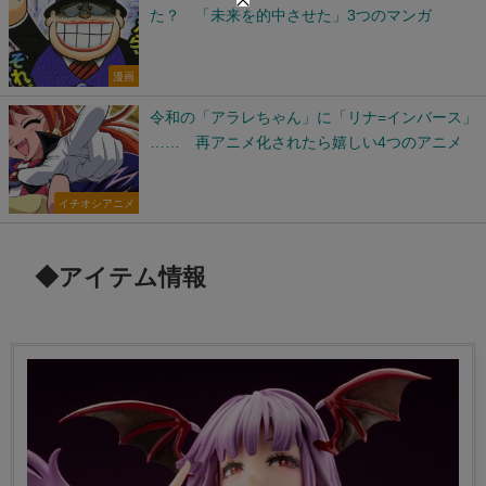
た？ 「未来を的中させた」3つのマンガ
漫画
令和の「アラレちゃん」に「リナ=インバース」
…… 再アニメ化されたら嬉しい4つのアニメ
イチオシアニメ
◆アイテム情報