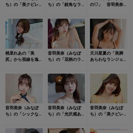
ち）の「美クビレ
ち）の「鋭角なラ
の♡」 音羽美奈
あらわなランジェ
イン際立つランジ
（みなぽち）のラ
リー姿」にもう夢
ェリー姿」にタジ
ンジェリー姿に心
中！
タジ！
撃ち抜かれる！
桃里れあの「美
音羽美奈（みなぽ
天川星夏の「美脚
尻」から視線を逸
ち）の「花柄のラ
あらわなランジェ
らせない！
ンジェリー姿」に
リー姿」に心をく
クラっとくる！
すぐられる！
音羽美奈（みなぽ
音羽美奈（みなぽ
音羽美奈（みなぽ
ち）の「シックな
ち）の「光沢感あ
ち）の「美クビレ
ランジェリー姿」
ふれるボディ」に
際立つ水着姿」が
に朝からキュンと
思わず見惚れる！
眩しすぎる！
する！