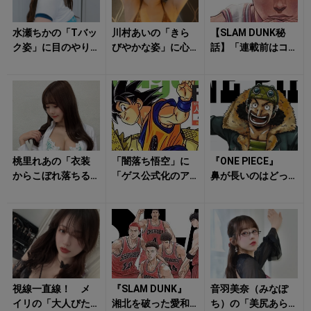
水瀬ちかの「Tバッ
川村あいの「きら
【SLAM DUNK秘
ク姿」に目のやり
びやかな姿」に心
話】「連載前はコ
場が……
を持っていかれそ
ケるの覚悟し
う！
ろ！」 バスケ漫
画がタブーだっ...
桃里れあの「衣装
「闇落ち悟空」に
『ONE PIECE』
からこぼれ落ちる
「ゲス公式化のア
鼻が長いのはどっ
下着姿」に目を奪
ルミン」…… ファ
ちだ!? ウソップv
われる！
ンに「ひどいアダ
s.カク 「鼻の頂
名」を付けられ...
上...
視線一直線！ メ
『SLAM DUNK』
音羽美奈（みなぽ
イリの「大人びた
湘北を破った愛和
ち）の「美尻あら