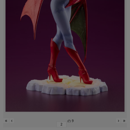
«
‹
›
»
の
9