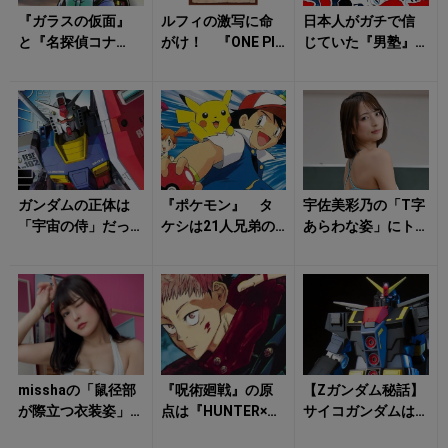
『ガラスの仮面』
ルフィの激写に命
日本人がガチで信
と『名探偵コナ
がけ！ 『ONE PIE
じていた『男塾』
ン』のいまだ見え
CE』 手配書を撮
や『ミスター味っ
ぬ最終回 作者が
り続ける「炎の
子』から生まれた
「終わる」と発言
男」の正...
勘違い 「これっ...
し...
ガンダムの正体は
『ポケモン』 タ
宇佐美彩乃の「T字
「宇宙の侍」だっ
ケシは21人兄弟の
あらわな姿」にト
た！ ちょんまげ
長男だった!? 母
キメキ！
と裃から生まれた
親の「壮絶な再婚
革命的フォルムの...
歴」と「1...
misshaの「鼠径部
『呪術廻戦』の原
【Zガンダム秘話】
が際立つ衣装姿」
点は『HUNTER×H
サイコガンダムは
に鼓動が早まる！
UNTER』じゃなか
「主役機」になる