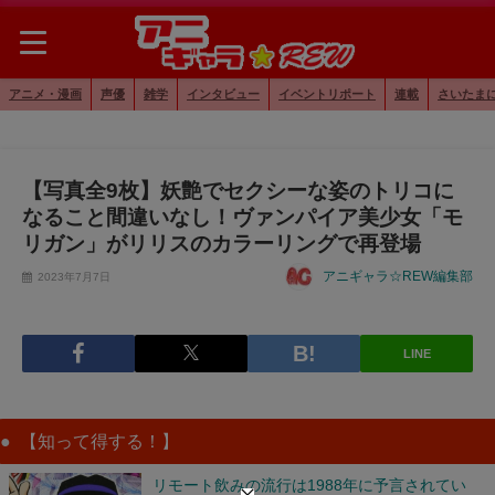
アニメ・漫画
声優
雑学
インタビュー
イベントリポート
連載
さいたま
【写真全9枚】妖艶でセクシーな姿のトリコに
なること間違いなし！ヴァンパイア美少女「モ
リガン」がリリスのカラーリングで再登場
アニギャラ☆REW編集部
2023年7月7日
LINE
【知って得する！】
リモート飲みの流行は1988年に予言されてい