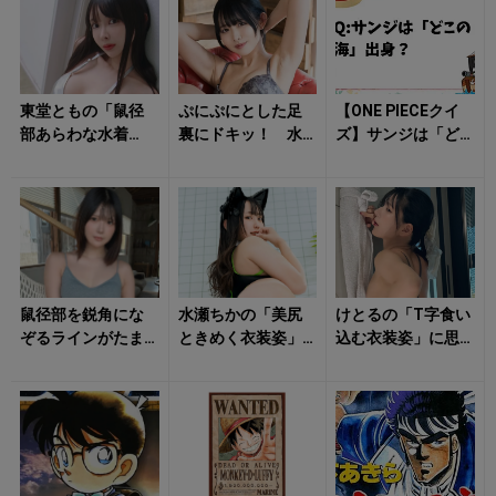
東堂ともの「鼠径
ぷにぷにとした足
【ONE PIECEクイ
部あらわな水着
裏にドキッ！ 水
ズ】サンジは「ど
姿」にクラっとく
湊まり花の「ラン
この海」出身？
る！
ジェリー姿」に心
が踊る
鼠径部を鋭角にな
水瀬ちかの「美尻
けとるの「T字食い
ぞるラインがたま
ときめく衣装姿」
込む衣装姿」に思
らない！ けとる
に視線上向き！
わず見惚れる！
の「ランジェリー
姿」がドキドキさ...