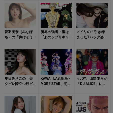
った!? 『NARU
はずだった？ 「Z
T...
（ゼータ）の...
音羽美奈（みなぽ
魔界の強者・軀は
メイリの「引き締
ち）の「弾けそう
「あのジブリキャ
まったTバック姿」
な水着姿」にトキ
ラ」がモデルだっ
に視線釘付け！
メキを隠せない！
た！ 飛影のルー
ツも判明 『幽☆...
夏目みさこの「美
KAWAII LAB.新星・
≒JOY、山野愛月が
クビレ際立つ紐ビ
MORE STAR、初単
「DJ ALICE」に変
キニ姿」に想像を
独ライブでヒュー
貌！ 「アマガミ
掻き立てられる！
リックホール...
ガール feat. ...