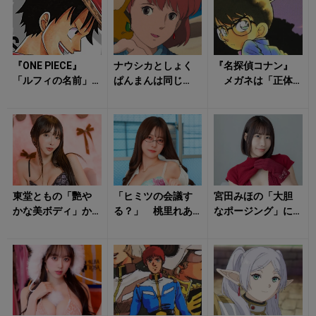
機...
『ONE PIECE』
ナウシカとしょく
『名探偵コナン』
「ルフィの名前」
ぱんまんは同じ
メガネは「正体
に隠されたまさか
声！ アラレちゃ
バレ防止」だけじ
の由来 偶然か必
んとベルモット
ゃない！ コナン
然か？ ...
も…… 「声優が
と灰原の「あの名...
一...
東堂ともの「艷や
「ヒミツの会議す
宮田みほの「大胆
かな美ボディ」か
る？」 桃里れあ
なポージング」に
ら目が離せない！
の「艷やかな姿」
ただ戸惑うばか
に悶絶不可避！
り！