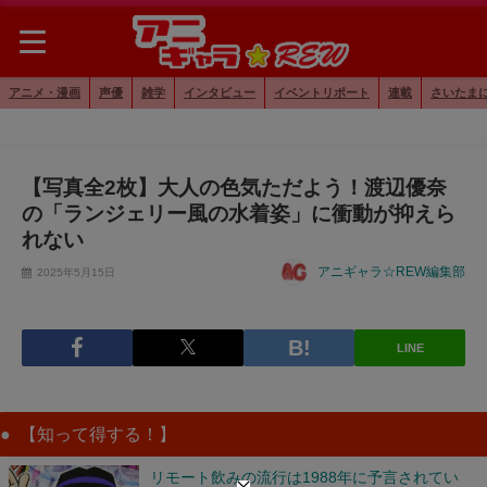
アニメ・漫画
声優
雑学
インタビュー
イベントリポート
連載
さいたま
【写真全2枚】大人の色気ただよう！渡辺優奈
の「ランジェリー風の水着姿」に衝動が抑えら
れない
アニギャラ☆REW編集部
2025年5月15日
LINE
【知って得する！】
リモート飲みの流行は1988年に予言されてい