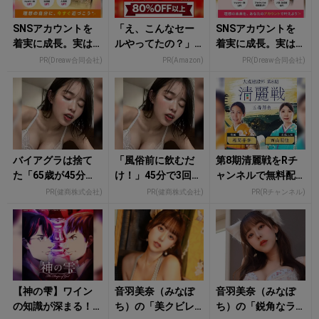
SNSアカウントを
「え、こんなセー
SNSアカウントを
着実に成長。実は
ルやってたの？」8
着実に成長。実は
みんなココ使って
0％OFF以上が続々
みんなココ使って
PR(Dreaw合同会社)
PR(Amazon)
PR(Dreaw合同会社)
ます。
登場！Amazonの本
ます。
気が...
バイアグラは捨て
「風俗前に飲むだ
第8期清麗戦をRチ
た「65歳が45分で3
け！」45分で3回戦
ャンネルで無料配
回戦も余裕」1日31
も余裕！980円で朝
信！
PR(健商株式会社)
PR(健商株式会社)
PR(Rチャンネル)
円で朝まで絶好
まで絶好調
調！
【神の雫】ワイン
音羽美奈（みなぽ
音羽美奈（みなぽ
の知識が深まる！
ち）の「美クビレ
ち）の「鋭角なラ