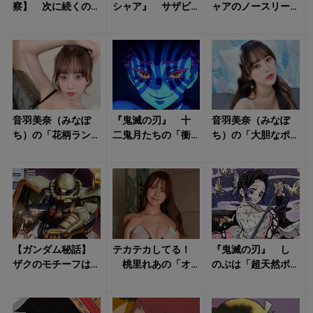
察】 次に続くの
シャア』 サザビ
ャアのノースリー
は「黒ひげかビビ
ーのモチーフは
ブは「スタッフの
か？」 Dの一族が
「シャアのヘルメ
不仲」から生まれ
続々と世...
ット」だった？ ...
た事故？ シリ...
音羽美奈（みなぽ
『鬼滅の刃』 十
音羽美奈（みなぽ
ち）の「花柄ラン
二鬼月たちの「衝
ち）の「大胆なポ
ジェリー姿」にト
撃の過去」 猗窩
ージング」に心が
キメキ！
座の「おしゃべ
踊る！
り」は人間好きの
裏...
【ガンダム秘話】
テカテカしてる！
『鬼滅の刃』 し
ザクのモチーフは
桃里れあの「オ
のぶは「超天然ボ
「防毒マスク」と
イリーな美ボデ
ケ」だった？ 宇
「意外なアイテ
ィ」に心掴まれる
髄天元の妻・須磨
ム」だった？ 名
の「驚愕の真実」...