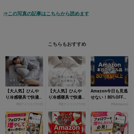
⇒この写真の記事はこちらから読めます
こちらもおすすめ
【大人気】ひんや
【大人気】ひんや
Amazon今日も見逃
り冷感寝具で快適
り冷感寝具で快適
せない！80%OFF以
な睡眠をあなた
な睡眠をあなた
上が続々登場
PR(アイリスプラザ)
PR(アイリスプラザ)
PR(Amazon)
に。
に。