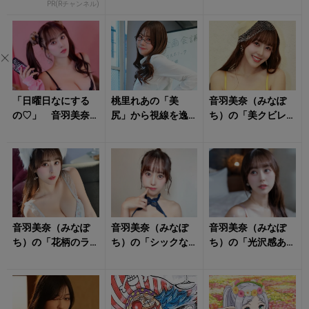
無料で見るならRチ
あらわなランジェ
イン際立つランジ
PR(Rチャンネル)
ャンネル
リー姿」にもう夢
ェリー姿」にタジ
中！
タジ！
「日曜日なにする
桃里れあの「美
音羽美奈（みなぽ
の♡」 音羽美奈
尻」から視線を逸
ち）の「美クビレ
（みなぽち）のラ
らせない！
際立つ水着姿」が
ンジェリー姿に心
眩しすぎる！
撃ち抜かれる！
音羽美奈（みなぽ
音羽美奈（みなぽ
音羽美奈（みなぽ
ち）の「花柄のラ
ち）の「シックな
ち）の「光沢感あ
ンジェリー姿」に
ランジェリー姿」
ふれるボディ」に
クラっとくる！
に朝からキュンと
思わず見惚れる！
する！