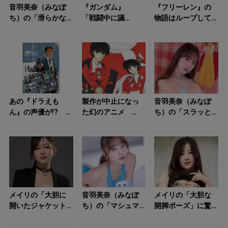
音羽美奈（みなぽ
『ガンダム』
『フリーレン』の
ち）の「滑らかな
「戦闘中に議
物語はループして
ライン」にタジタ
論？」→あり得な
いた？ 「アイゼ
ジ！
い！ アムロがし
ンの言葉」に隠さ
ゃべるのは実は尺
れたタイムリー...
稼ぎ？
あの『ドラえも
製作が中止になっ
音羽美奈（みなぽ
ん』の声優が!? 大
た幻のアニメ
ち）の「スラッと
山のぶ代は『太陽
「作者の問題発言
した美脚」に目が
にほえろ!』の脚本
がきっかけに……」
釘付け！
を担当したこ...
「キャラクターの...
メイリの「大胆に
音羽美奈（みなぽ
メイリの「大胆な
開いたジャケット
ち）の「マシュマ
開脚ポーズ」に驚
姿」に視線を絡め
ロボディあらわな
きを隠せない！
取られる！
衣装姿」にドキド