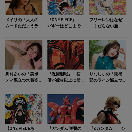
メイリの「大人の
『ONE PIECE』
フリーレンはなぜ
ムードただようラ
バギーはどこまで
「くだらない魔
ンジェリー姿」に
「バラバラ」にな
法」を集めるの
気持ち昂る！
れるのか？ あま
か？「花畑を出す
り知られ...
魔法」に隠された
師フ...
川村あいの「美ボ
『呪術廻戦』 宿
りなしぃの「鼠径
ディ際立つ水着姿
儺が虎杖以上に伏
部のライン際立つ
と笑顔」がハッピ
黒恵に執着したワ
水着姿」がドキッ
ーな気持ちにさせ
ケ 「十種影法
とさせる！
る！
術」に隠された最
強...
【ONE PIECE考
『ガンダム 逆襲の
『Zガンダム』 シ