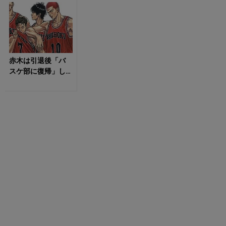
キが止まらない！
赤木は引退後「バ
スケ部に復帰」し
ていた ? 『SLAM
DUNK』 未回収の
「伏...